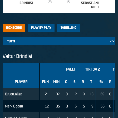
23
15
BRINDISI
SEBASTIANI
RIETI
BOXSCORE
PLAY BY PLAY
TABELLINO
Valtur Brindisi
FALLI
TIRI DA 2
TIR
PLAYER
PUN
MIN
C
S
R
T
%
R
Bryon Allen
21
37
0
2
9
13
69
0
Mark Ogden
12
35
3
5
5
9
56
0