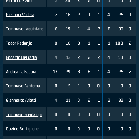
Niccolo De vico
2
20
2
2
0
1
0
0
Giovanni Vildera
2
16
2
0
1
4
25
0
Tommaso Laquintana
6
19
1
4
2
6
33
0
Todor Radonjic
8
16
3
1
1
1
100
2
Edoardo Del cadia
4
12
2
2
2
4
50
0
Andrea Calzavara
13
29
3
6
1
4
25
2
Tommaso Fantoma
0
5
1
0
0
0
0
0
Gianmarco Arletti
4
11
0
2
1
3
33
0
Tommaso Guadalupi
0
0
0
0
0
0
0
0
Davide Buttiglione
0
0
0
0
0
0
0
0