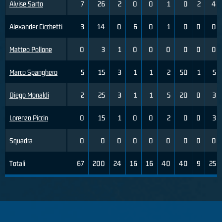
Alvise Sarto
7
26
2
0
0
1
0
2
4
Alexander Cicchetti
3
14
0
6
0
1
0
0
0
Matteo Pollone
0
3
1
0
0
0
0
0
0
Marco Spanghero
5
15
3
1
1
2
50
1
5
Diego Monaldi
2
25
3
1
1
5
20
0
3
Lorenzo Piccin
0
15
1
0
0
2
0
0
3
Squadra
0
0
0
0
0
0
0
0
0
Totali
67
200
24
16
16
40
40
9
25