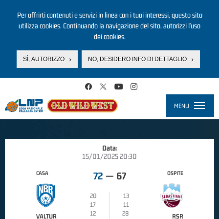
Per offrirti contenuti e servizi in linea con i tuoi interessi, questo sito
utilizza cookies. Continuando la navigazione del sito, autorizzi l’uso
dei cookies.
SÌ, AUTORIZZO
NO, DESIDERO INFO DI DETTAGLIO
Salta al contenuto principale
MENU
Toggle
navigati
Data:
15/01/2025 20:30
CASA
OSPITE
72
—
67
20
13
17
11
12
28
VALTUR
RSR