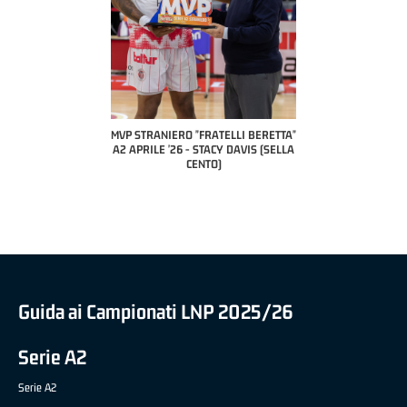
COACH OF THE MONT
A2 APRILE '26 
PILLASTRINI (U
CIVIDAL
O "FRATELLI BERETTA"
MVP "FRATELLI BERETTA" SAMUEL
 - STACY DAVIS (SELLA
DILAS B NAZIONALE APRILE '26 -
CENTO)
MARCO RESTELLI (TAV TREVIGLIO
BRIANZA BASKET)
Guida ai Campionati LNP 2025/26
Serie A2
Serie A2