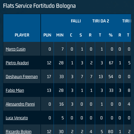
Flats Service Fortitudo Bologna
FALLI
TIRI DA 2
TIRI D
PLAYER
PUN
MIN
C
S
R
T
%
R
T
Marco Cusin
0
7
0
1
0
1
0
0
0
Pietro Aradori
12
28
1
3
2
3
67
1
5
Deshawn Freeman
17
33
3
7
7
13
54
0
0
Fabio Mian
13
28
3
1
1
3
33
3
8
Alessandro Panni
0
16
3
0
0
1
0
0
4
Luca Vencato
0
5
0
0
0
0
0
0
0
Riccardo Bolpin
12
30
2
2
4
5
80
1
2