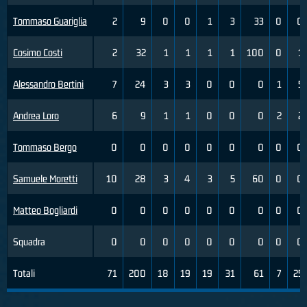
Tommaso Guariglia
2
9
0
0
1
3
33
0
0
Cosimo Costi
2
32
1
1
1
1
100
0
1
Alessandro Bertini
7
24
3
3
0
0
0
1
5
Andrea Loro
6
9
1
1
0
0
0
2
2
Tommaso Bergo
0
0
0
0
0
0
0
0
0
Samuele Moretti
10
28
3
4
3
5
60
0
0
Matteo Bogliardi
0
0
0
0
0
0
0
0
0
Squadra
0
0
0
0
0
0
0
0
0
Totali
71
200
18
19
19
31
61
7
25