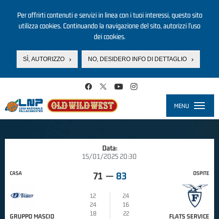
Per offrirti contenuti e servizi in linea con i tuoi interessi, questo sito
utilizza cookies. Continuando la navigazione del sito, autorizzi l’uso
dei cookies.
SÌ, AUTORIZZO
NO, DESIDERO INFO DI DETTAGLIO
Salta al contenuto principale
MENU
Toggle
navigati
Data:
15/01/2025 20:30
CASA
OSPITE
71
—
83
12
24
24
16
18
22
GRUPPO MASCIO
FLATS SERVICE