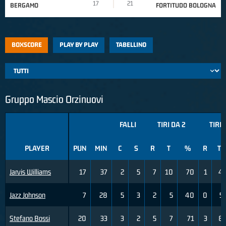
17
21
BERGAMO
FORTITUDO BOLOGNA
BOXSCORE
PLAY BY PLAY
TABELLINO
Gruppo Mascio Orzinuovi
FALLI
TIRI DA 2
TIRI 
PLAYER
PUN
MIN
C
S
R
T
%
R
T
Jarvis Williams
17
37
2
5
7
10
70
1
4
Jazz Johnson
7
28
5
3
2
5
40
0
5
Stefano Bossi
20
33
3
2
5
7
71
3
8