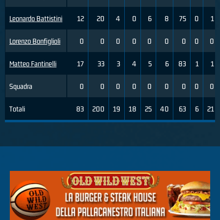
Leonardo Battistini
12
20
4
0
6
8
75
0
1
Lorenzo Bonfiglioli
0
0
0
0
0
0
0
0
0
Matteo Fantinelli
17
33
3
4
5
6
83
1
1
Squadra
0
0
0
0
0
0
0
0
0
Totali
83
200
19
18
25
40
63
6
21