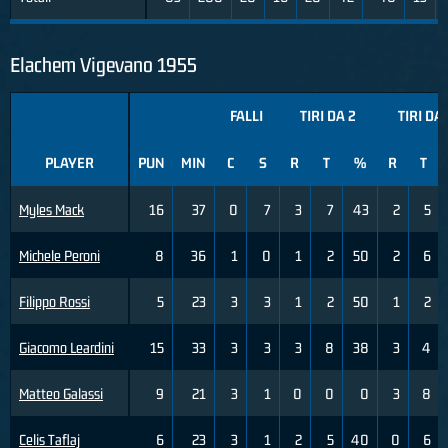
Elachem Vigevano 1955
FALLI
TIRI DA 2
TIRI DA 
PLAYER
PUN
MIN
C
S
R
T
%
R
T
Myles Mack
16
37
0
7
3
7
43
2
5
Michele Peroni
8
36
1
0
1
2
50
2
6
Filippo Rossi
5
23
3
3
1
2
50
1
2
Giacomo Leardini
15
33
3
3
3
8
38
3
4
Matteo Galassi
9
21
3
1
0
0
0
3
8
Celis Taflaj
6
23
3
1
2
5
40
0
6