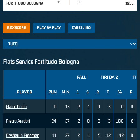
19
12
FORTITUDO BOLOGNA
1955
BOXSCORE
PLAY BY PLAY
TABELLINO
Flats Service Fortitudo Bologna
FALLI
TIRI DA 2
TIR
PLAYER
PUN
MIN
C
S
R
T
%
R
Marco Cusin
0
13
2
1
0
3
0
0
Pietro Aradori
24
27
2
0
3
3
100
6
Deshawn Freeman
11
27
2
1
5
12
42
0