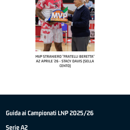
COACH OF THE M
A2 APRILE 
PILLASTRINI
CIV
IERO "FRATELLI BERETTA"
MVP "FRATELLI BERETTA" SAMUEL
 '26 - STACY DAVIS (SELLA
DILAS B NAZIONALE APRILE '26 -
CENTO)
MARCO RESTELLI (TAV TREVIGLIO
BRIANZA BASKET)
Guida ai Campionati LNP 2025/26
Serie A2