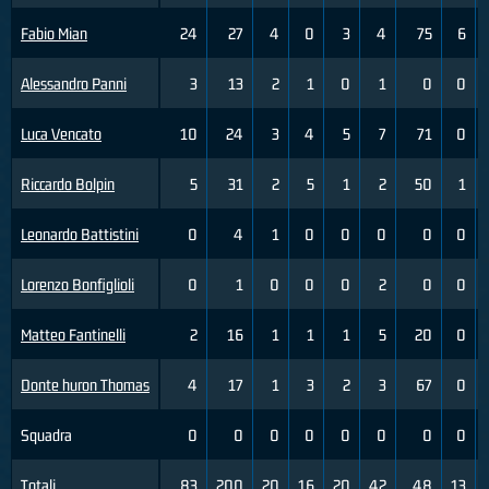
Fabio Mian
24
27
4
0
3
4
75
6
Alessandro Panni
3
13
2
1
0
1
0
0
Luca Vencato
10
24
3
4
5
7
71
0
Riccardo Bolpin
5
31
2
5
1
2
50
1
Leonardo Battistini
0
4
1
0
0
0
0
0
Lorenzo Bonfiglioli
0
1
0
0
0
2
0
0
Matteo Fantinelli
2
16
1
1
1
5
20
0
Donte huron Thomas
4
17
1
3
2
3
67
0
Squadra
0
0
0
0
0
0
0
0
Totali
83
200
20
16
20
42
48
13