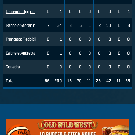
Leonardo Oggioni
0
1
0
0
0
0
0
0
1
Gabriele Stefanini
7
24
3
5
1
2
50
0
3
Francesco Tedoldi
0
1
0
0
0
0
0
0
0
Gabriele Andretta
0
1
0
0
0
0
0
0
0
Squadra
0
0
0
0
0
0
0
0
0
Totali
66
200
16
20
11
26
42
11
35