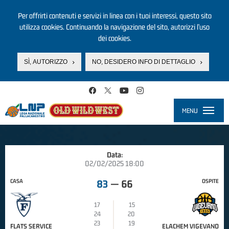
Per offrirti contenuti e servizi in linea con i tuoi interessi, questo sito
utilizza cookies. Continuando la navigazione del sito, autorizzi l’uso
dei cookies.
SÌ, AUTORIZZO
NO, DESIDERO INFO DI DETTAGLIO
Salta al contenuto principale
MENU
Toggle
navigati
Data:
02/02/2025 18:00
CASA
OSPITE
83
—
66
17
15
24
20
23
19
FLATS SERVICE
ELACHEM VIGEVANO