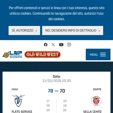
Per offrirti contenuti e servizi in linea con i tuoi interessi, questo sito
utilizza cookies. Continuando la navigazione del sito, autorizzi l’uso
dei cookies.
SÌ, AUTORIZZO
NO, DESIDERO INFO DI DETTAGLIO
Salta al contenuto principale
MENU
Toggle
navigati
Data:
11/03/2026 20:30
CASA
OSPITE
78
—
70
17
24
19
16
24
20
FLATS SERVICE
SELLA CENTO