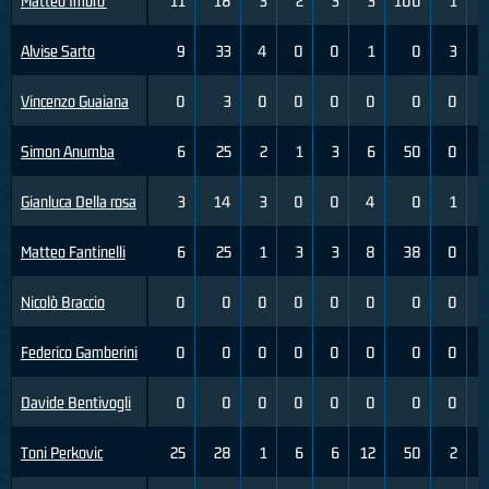
Matteo Imbro'
11
18
3
2
3
3
100
1
Alvise Sarto
9
33
4
0
0
1
0
3
Vincenzo Guaiana
0
3
0
0
0
0
0
0
Simon Anumba
6
25
2
1
3
6
50
0
Gianluca Della rosa
3
14
3
0
0
4
0
1
Matteo Fantinelli
6
25
1
3
3
8
38
0
Nicolò Braccio
0
0
0
0
0
0
0
0
Federico Gamberini
0
0
0
0
0
0
0
0
Davide Bentivogli
0
0
0
0
0
0
0
0
Toni Perkovic
25
28
1
6
6
12
50
2