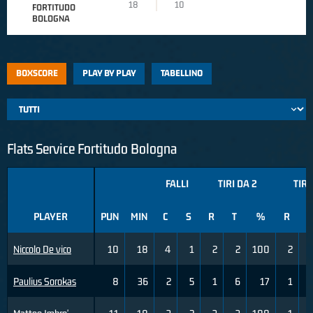
18
10
FORTITUDO
BOLOGNA
BOXSCORE
PLAY BY PLAY
TABELLINO
Flats Service Fortitudo Bologna
FALLI
TIRI DA 2
TIRI
PLAYER
PUN
MIN
C
S
R
T
%
R
T
Niccolo De vico
10
18
4
1
2
2
100
2
Paulius Sorokas
8
36
2
5
1
6
17
1