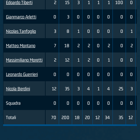
Edoardo Tiberti
2
15
3
1
1
1
100
0
Gianmarco Arletti
0
3
0
0
0
0
0
0
Nicolas Tanfoglio
3
8
1
0
0
0
0
1
Matteo Montano
7
18
2
2
0
2
0
2
Massimiliano Moretti
2
12
1
2
0
1
0
0
Leonardo Guerrieri
0
0
0
0
0
0
0
0
Nicola Berdini
12
35
3
4
1
4
25
3
Squadra
0
0
0
0
0
0
0
0
Totali
70
200
18
20
12
34
35
12