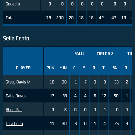
Squadra
0
0
0
0
0
0
0
0
Totali
78
200
20
18
18
42
43
10
2
Sella Cento
FALLI
TIRI DA 2
TIRI
PLAYER
PUN
MIN
C
S
R
T
%
R
Stacy Davis iv
16
38
1
7
3
9
33
2
Gabe Devoe
17
33
4
4
6
12
50
1
Abdel Fall
0
8
0
0
0
1
0
0
Luca Conti
11
30
3
0
1
4
25
3