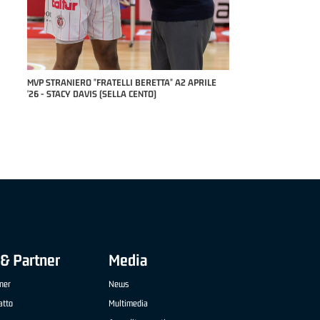
 "FRATELLI BERETTA" A2 APRILE
MVP "FRATELLI BERETTA" SAMUEL DILAS B
IS (SELLA CENTO)
NAZIONALE APRILE '26 - MARCO RESTELLI (TA
TREVIGLIO BRIANZA BASKET)
& Partner
Media
ner
News
atto
Multimedia