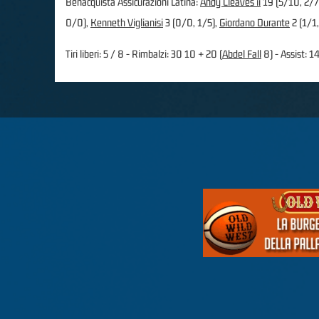
Benacquista Assicurazioni Latina:
Andy Cleaves ii
19 (5/10, 2/7
0/0),
Kenneth Viglianisi
3 (0/0, 1/5),
Giordano Durante
2 (1/1
Tiri liberi: 5 / 8 - Rimbalzi: 30 10 + 20 (
Abdel Fall
8) - Assist: 14