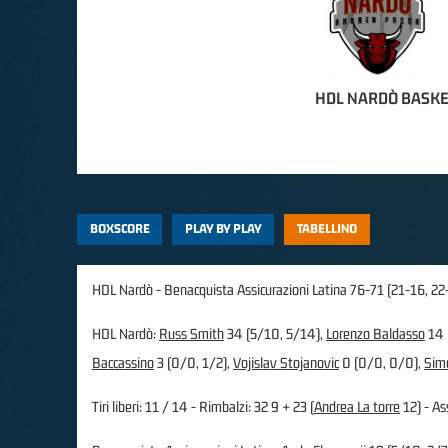
HDL NARDÒ BASK
BOXSCORE
PLAY BY PLAY
TABELLINO
HDL Nardò - Benacquista Assicurazioni Latina 76-71 (21-16, 22
HDL Nardò:
Russ Smith
34 (5/10, 5/14),
Lorenzo Baldasso
14 
Baccassino
3 (0/0, 1/2),
Vojislav Stojanovic
0 (0/0, 0/0),
Sim
Tiri liberi: 11 / 14 - Rimbalzi: 32 9 + 23 (
Andrea La torre
12) - Ass