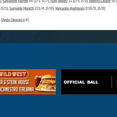
),
Salvatore Parrillo
14 (1/1, 4/7),
Ivan Alipiev
11 (2/3, 2/5),
Alberto Cacace
10 (
, 0/1),
Samuele Moretti
2 (1/4, 0/0),
Yancarlos Rodriguez
0 (0/0, 0/0)
 (
Andy Cleaves ii
4)