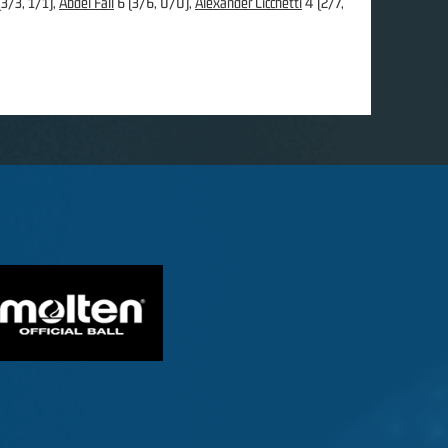
3/3, 1/1),
Abdel Fall
6 (3/6, 0/0),
Alexander Cicchetti
4 (2/7,