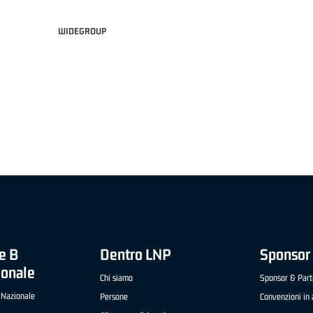
WIDEGROUP
 '26 -
MVP ITALIANO "FRATELLI BERETTA" A2 APRILE '26 -
MVP STRANIERO
LUCA CESANA (UEB GESTECO CIVIDALE)
'26 - STACY DAV
e B
Dentro LNP
Sponsor 
ionale
Chi siamo
Sponsor & Part
 Nazionale
Persone
Convenzioni in 