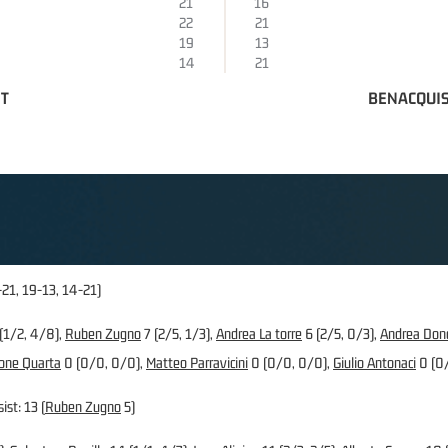
21
16
22
21
19
13
14
21
ET
BENACQUIS
-21, 19-13, 14-21)
(1/2, 4/8),
Ruben Zugno
7 (2/5, 1/3),
Andrea La torre
6 (2/5, 0/3),
Andrea Don
one Quarta
0 (0/0, 0/0),
Matteo Parravicini
0 (0/0, 0/0),
Giulio Antonaci
0 (0
ist: 13 (
Ruben Zugno
5)