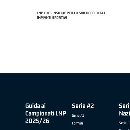
LNP E ICS INSIEME PER LO SVILUPPO DEGLI
IMPIANTI SPORTIVI
MIGLIOR UNDER 21 ADIDAS A2 APRILE
NICOLAS TANFOGLIO (SELLA CENTO)
OF THE MONTH "SLIMSTOCK" B NAZIONALE
 '26 - ELIA ROSSI (RISTOPRO FABRIANO)
Guida ai
Serie A2
Seri
Campionati LNP
Naz
Serie A2
2025/26
Serie B
Formula