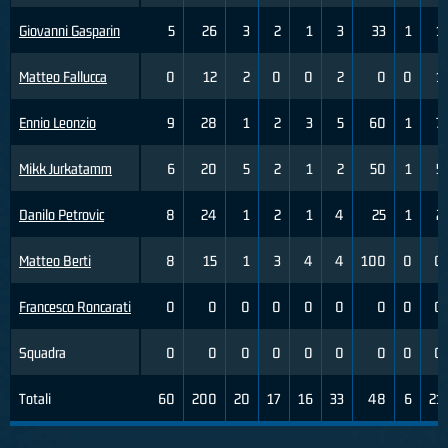
Giovanni Gasparin
5
26
3
2
1
3
33
1
1
Matteo Fallucca
0
12
2
0
0
2
0
0
1
Ennio Leonzio
9
28
1
2
3
5
60
1
7
Mikk Jurkatamm
6
20
5
2
1
2
50
1
5
Danilo Petrovic
8
24
1
2
1
4
25
1
2
Matteo Berti
8
15
1
3
4
4
100
0
0
Francesco Roncarati
0
0
0
0
0
0
0
0
0
Squadra
0
0
0
0
0
0
0
0
0
Totali
60
200
20
17
16
33
48
6
21