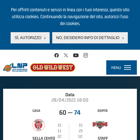
Per offrirti contenuti e servizi in linea con i tuoi interessi, questo sito
utilizza cookies. Continuando la navigazione del sito, autorizzi l’uso
dei cookies.
SÌ, AUTORIZZO
NO, DESIDERO INFO DI DETTAGLIO
Salta al contenuto principale
MENU
Toggle
navigati
Data:
28/04/2021 18:00
CASA
OSPITE
60
—
74
15
15
11
23
22
10
SELLA CENTO
STAFF