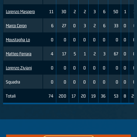
Lorenzo Maspero
11
30
2
2
3
6
50
1
3
Marco Ceron
6
27
0
3
2
6
33
0
6
Moustapha Lo
0
0
0
0
0
0
0
0
0
Matteo Ferrara
4
17
5
1
2
3
67
0
0
Lorenzo Ziviani
0
0
0
0
0
0
0
0
0
Squadra
0
0
0
0
0
0
0
0
0
Totali
74
200
17
20
19
36
53
8
25