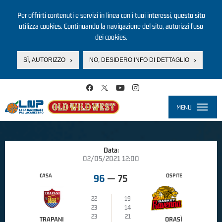
Per offrirti contenuti e servizi in linea con i tuoi interessi, questo sito
utilizza cookies. Continuando la navigazione del sito, autorizzi l’uso
dei cookies.
SÌ, AUTORIZZO
NO, DESIDERO INFO DI DETTAGLIO
Salta al contenuto principale
MENU
Toggle
navigati
Data:
02/05/2021 12:00
CASA
OSPITE
96
—
75
22
19
23
14
23
21
TRAPANI
ORASÌ