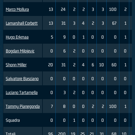
Marco Mollura
13
24
2
2
3
3
100
2
Lamarshall Corbett
13
31
3
4
2
3
67
1
Hugo Erkmaa
5
9
0
1
0
0
0
1
Bogdan Milojevic
0
6
2
0
0
0
0
0
Shonn Miller
20
31
2
4
6
10
60
1
Salvatore Basciano
0
0
0
0
0
0
0
0
Luciano Tartamella
0
3
2
0
0
0
0
0
Tommy Pianegonda
7
8
0
0
2
2
100
1
Squadra
0
0
1
0
0
0
0
0
Totali
96
200
19
25
21
31
68
10
2