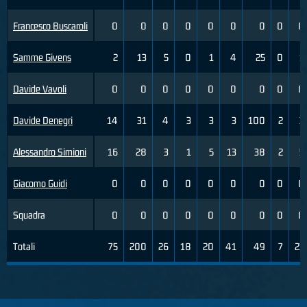
Francesco Buscaroli
0
0
0
0
0
0
0
0
0
Samme Givens
2
13
5
0
1
4
25
0
1
Davide Vavoli
0
0
0
0
0
0
0
0
0
Davide Denegri
14
31
4
3
3
3
100
2
3
Alessandro Simioni
16
28
3
1
5
13
38
2
5
Giacomo Guidi
0
0
0
0
0
0
0
0
0
Squadra
0
0
0
0
0
0
0
0
0
Totali
75
200
26
18
20
41
49
7
23