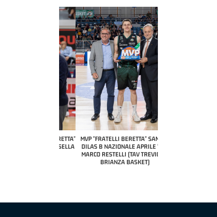
COACH OF THE MONTH
A2 APRILE '26 
PILLASTRINI (UE
CIVIDAL
O "FRATELLI BERETTA"
MVP "FRATELLI BERETTA" SAMUEL
 - STACY DAVIS (SELLA
DILAS B NAZIONALE APRILE '26 -
CENTO)
MARCO RESTELLI (TAV TREVIGLIO
BRIANZA BASKET)