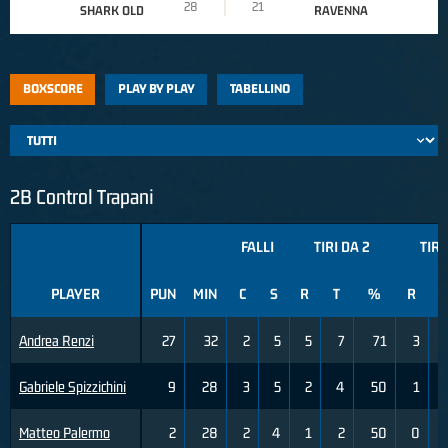
28
21
SHARK OLD
RAVENNA
BOXSCORE
PLAY BY PLAY
TABELLINO
2B Control Trapani
FALLI
TIRI DA 2
TIRI
PLAYER
PUN
MIN
C
S
R
T
%
R
T
Andrea Renzi
27
32
2
5
5
7
71
3
Gabriele Spizzichini
9
28
3
5
2
4
50
1
Matteo Palermo
2
28
2
4
1
2
50
0