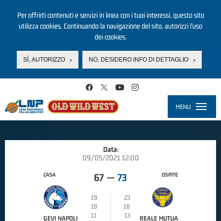
Per offrirti contenuti e servizi in linea con i tuoi interessi, questo sito
utilizza cookies. Continuando la navigazione del sito, autorizzi l’uso
dei cookies.
SÌ, AUTORIZZO
NO, DESIDERO INFO DI DETTAGLIO
Salta al contenuto principale
MENU
Toggle
navigati
Data:
09/05/2021 12:00
CASA
OSPITE
67
—
73
19
23
19
18
11
13
GEVI NAPOLI
REALE MUTUA