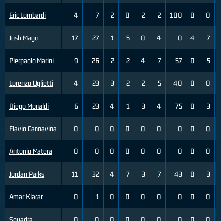
Eric Lombardi
4
7
2
0
2
2
100
0
0
Josh Mayo
17
27
1
5
0
4
0
4
7
Pierpaolo Marini
9
26
2
2
4
7
57
0
5
Lorenzo Uglietti
4
23
3
2
2
5
40
0
0
Diego Monaldi
6
23
4
1
3
4
75
0
3
Flavio Cannavina
0
0
0
0
0
0
0
0
0
Antonio Matera
0
0
0
0
0
0
0
0
0
Jordan Parks
11
32
4
7
3
7
43
0
3
Amar Klacar
0
1
0
0
0
0
0
0
0
Squadra
0
0
0
0
0
0
0
0
0