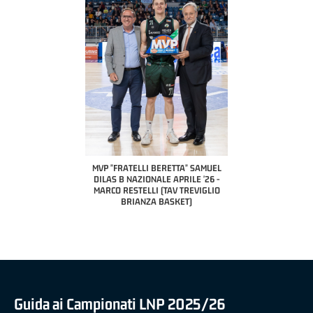
COACH OF THE MONTH
A2 APRILE '26 
PILLASTRINI (UE
CIVIDAL
O "FRATELLI BERETTA"
MVP "FRATELLI BERETTA" SAMUEL
 - STACY DAVIS (SELLA
DILAS B NAZIONALE APRILE '26 -
CENTO)
MARCO RESTELLI (TAV TREVIGLIO
BRIANZA BASKET)
Guida ai Campionati LNP 2025/26