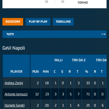
18
19
TORINO
BOXSCORE
PLAY BY PLAY
TABELLINO
GeVi Napoli
FALLI
TIRI DA 2
TIRI DA 
PLAYER
PUN
MIN
C
S
R
T
%
R
T
Andrea Zerini
2
18
1
0
1
3
33
0
1
Antonio Iannuzzi
12
23
3
3
5
7
71
0
0
Daniele Sandri
2
20
2
1
1
4
25
0
6