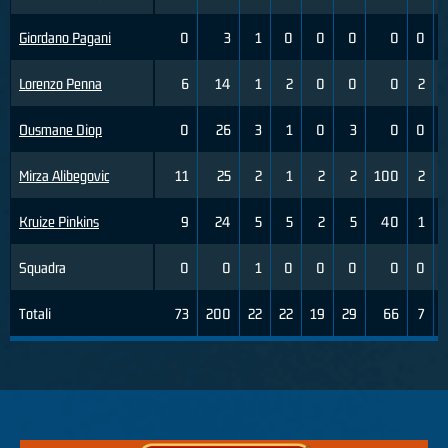
Giordano Pagani
0
3
1
0
0
0
0
0
Lorenzo Penna
6
14
1
2
0
0
0
2
Ousmane Diop
0
26
3
1
0
3
0
0
Mirza Alibegovic
11
25
2
1
2
2
100
2
Kruize Pinkins
9
24
5
5
2
5
40
1
Squadra
0
0
1
0
0
0
0
0
Totali
73
200
22
22
19
29
66
7