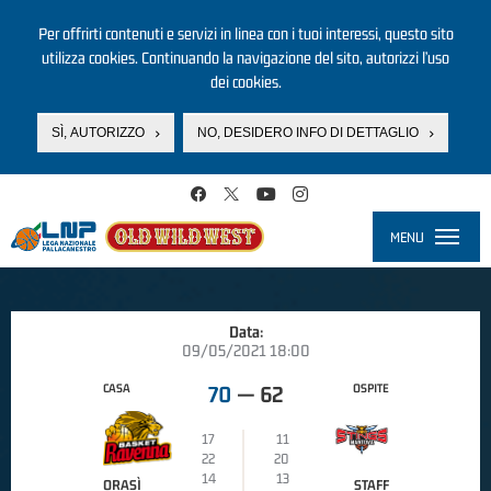
Per offrirti contenuti e servizi in linea con i tuoi interessi, questo sito
utilizza cookies. Continuando la navigazione del sito, autorizzi l’uso
dei cookies.
SÌ, AUTORIZZO
NO, DESIDERO INFO DI DETTAGLIO
Salta al contenuto principale
MENU
Toggle
navigati
Data:
09/05/2021 18:00
CASA
OSPITE
70
—
62
17
11
22
20
14
13
ORASÌ
STAFF