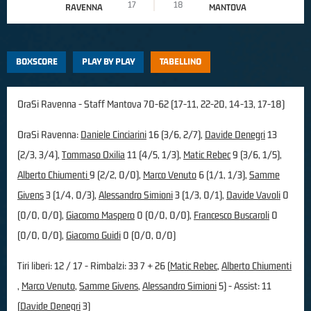
17
18
RAVENNA
MANTOVA
BOXSCORE
PLAY BY PLAY
TABELLINO
OraSi Ravenna - Staff Mantova 70-62 (17-11, 22-20, 14-13, 17-18)
OraSi Ravenna:
Daniele Cinciarini
16 (3/6, 2/7),
Davide Denegri
13
(2/3, 3/4),
Tommaso Oxilia
11 (4/5, 1/3),
Matic Rebec
9 (3/6, 1/5),
Alberto Chiumenti
9 (2/2, 0/0),
Marco Venuto
6 (1/1, 1/3),
Samme
Givens
3 (1/4, 0/3),
Alessandro Simioni
3 (1/3, 0/1),
Davide Vavoli
0
(0/0, 0/0),
Giacomo Maspero
0 (0/0, 0/0),
Francesco Buscaroli
0
(0/0, 0/0),
Giacomo Guidi
0 (0/0, 0/0)
Tiri liberi: 12 / 17 - Rimbalzi: 33 7 + 26 (
Matic Rebec
,
Alberto Chiumenti
,
Marco Venuto
,
Samme Givens
,
Alessandro Simioni
5) - Assist: 11
(
Davide Denegri
3)