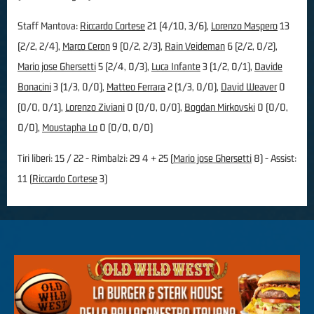
Staff Mantova:
Riccardo Cortese
21 (4/10, 3/6),
Lorenzo Maspero
13
(2/2, 2/4),
Marco Ceron
9 (0/2, 2/3),
Rain Veideman
6 (2/2, 0/2),
Mario jose Ghersetti
5 (2/4, 0/3),
Luca Infante
3 (1/2, 0/1),
Davide
Bonacini
3 (1/3, 0/0),
Matteo Ferrara
2 (1/3, 0/0),
David Weaver
0
(0/0, 0/1),
Lorenzo Ziviani
0 (0/0, 0/0),
Bogdan Mirkovski
0 (0/0,
0/0),
Moustapha Lo
0 (0/0, 0/0)
Tiri liberi: 15 / 22 - Rimbalzi: 29 4 + 25 (
Mario jose Ghersetti
8) - Assist:
11 (
Riccardo Cortese
3)