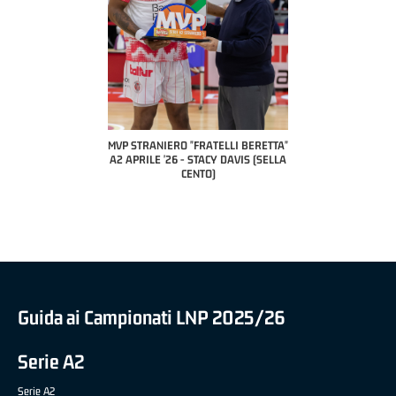
 "FRATELLI BERETTA"
MVP STRANIERO "FRATELLI BERETTA"
MVP "FRATELLI BER
6 - LUCA CESANA (UEB
A2 APRILE '26 - STACY DAVIS (SELLA
DILAS B NAZIONALE 
CO CIVIDALE)
CENTO)
MARCO RESTELLI (T
BRIANZA BA
Guida ai Campionati LNP 2025/26
Serie A2
Serie A2