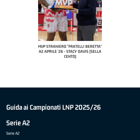
COACH OF THE MONTH
A2 APRILE '26 
PILLASTRINI (UE
CIVIDAL
O "FRATELLI BERETTA"
MVP "FRATELLI BERETTA" SAMUEL
 - STACY DAVIS (SELLA
DILAS B NAZIONALE APRILE '26 -
CENTO)
MARCO RESTELLI (TAV TREVIGLIO
BRIANZA BASKET)
Guida ai Campionati LNP 2025/26
Serie A2
Serie A2