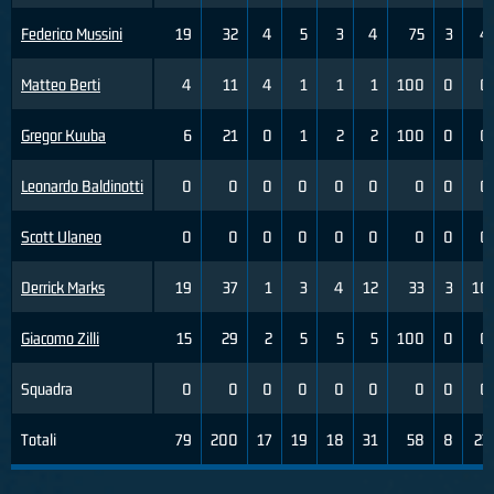
Federico Mussini
19
32
4
5
3
4
75
3
4
Matteo Berti
4
11
4
1
1
1
100
0
0
Gregor Kuuba
6
21
0
1
2
2
100
0
0
Leonardo Baldinotti
0
0
0
0
0
0
0
0
0
Scott Ulaneo
0
0
0
0
0
0
0
0
0
Derrick Marks
19
37
1
3
4
12
33
3
10
Giacomo Zilli
15
29
2
5
5
5
100
0
0
Squadra
0
0
0
0
0
0
0
0
0
Totali
79
200
17
19
18
31
58
8
23