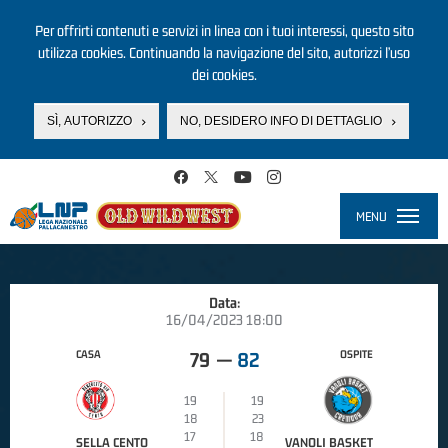
Per offrirti contenuti e servizi in linea con i tuoi interessi, questo sito
utilizza cookies. Continuando la navigazione del sito, autorizzi l’uso
dei cookies.
SÌ, AUTORIZZO
NO, DESIDERO INFO DI DETTAGLIO
Salta al contenuto principale
MENU
Toggle
navigati
Data:
16/04/2023 18:00
CASA
OSPITE
79
—
82
19
19
18
23
17
18
SELLA CENTO
VANOLI BASKET