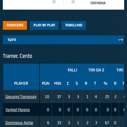
25
22
CREMONA
BOXSCORE
PLAY BY PLAY
TABELLINO
Tramec Cento
FALLI
TIRI DA 2
TIRI 
PLAYER
PUN
MIN
C
S
R
T
%
R
T
Giovanni Tomassini
10
37
3
3
1
4
25
2
6
Yankiel Moreno
0
0
0
0
0
0
0
0
0
Dominique Archie
6
33
3
1
2
3
67
0
3