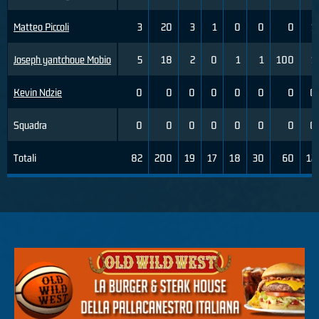
Matteo Piccoli
3
20
3
1
0
0
0
1
Joseph yantchoue Mobio
5
18
2
0
1
1
100
1
Kevin Ndzie
0
0
0
0
0
0
0
0
Squadra
0
0
0
0
0
0
0
0
Totali
82
200
19
17
18
30
60
12