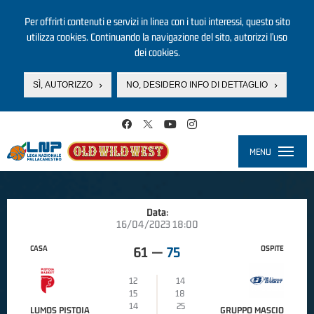
Per offrirti contenuti e servizi in linea con i tuoi interessi, questo sito
utilizza cookies. Continuando la navigazione del sito, autorizzi l’uso
dei cookies.
SÌ, AUTORIZZO
NO, DESIDERO INFO DI DETTAGLIO
Salta al contenuto principale
MENU
Toggle
navigati
Data:
16/04/2023 18:00
CASA
OSPITE
61
—
75
12
14
15
18
14
25
LUMOS PISTOIA
GRUPPO MASCIO