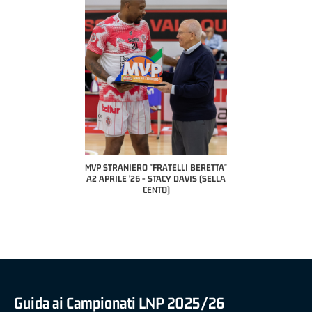
COACH OF THE MONTH
A2 APRILE '26 
PILLASTRINI (UE
CIVIDAL
O "FRATELLI BERETTA"
MVP "FRATELLI BERETTA" SAMUEL
 - STACY DAVIS (SELLA
DILAS B NAZIONALE APRILE '26 -
CENTO)
MARCO RESTELLI (TAV TREVIGLIO
BRIANZA BASKET)
Guida ai Campionati LNP 2025/26