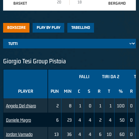
20
18
BASKET
BERGAMO
BOXSCORE
PLAY BY PLAY
TABELLINO
Giorgio Tesi Group Pistoia
FALLI
TIRI DA 2
TI
PLAYER
PUN
MIN
C
S
R
T
%
R
Angelo Del chiaro
2
8
1
0
1
1
100
0
Daniele Magro
6
23
4
4
2
4
50
0
Jordon Varnado
13
36
4
4
6
10
60
0