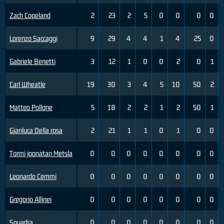
Zach Copeland
2
23
2
5
0
0
0
0
Lorenzo Saccaggi
9
29
4
4
1
4
25
0
Gabriele Benetti
3
12
1
0
0
2
0
1
Carl Wheatle
19
30
3
4
5
10
50
2
Matteo Pollone
5
18
2
2
1
2
50
1
Gianluca Della rosa
2
21
1
1
0
1
0
0
Tormi joonatan Metsla
0
0
0
0
0
0
0
0
Leonardo Cemmi
0
0
0
0
0
0
0
0
Gregorio Allinei
0
0
0
0
0
0
0
0
Squadra
0
0
0
0
0
0
0
0