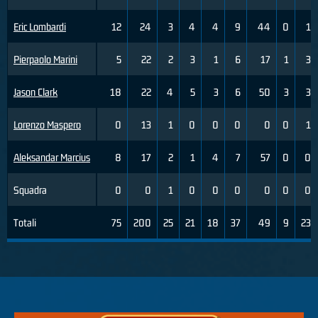
Eric Lombardi
12
24
3
4
4
9
44
0
1
Pierpaolo Marini
5
22
2
3
1
6
17
1
3
Jason Clark
18
22
4
5
3
6
50
3
3
Lorenzo Maspero
0
13
1
0
0
0
0
0
1
Aleksandar Marcius
8
17
2
1
4
7
57
0
0
Squadra
0
0
1
0
0
0
0
0
0
Totali
75
200
25
21
18
37
49
9
23