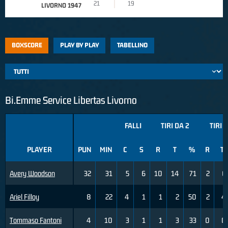
21
19
LIVORNO 1947
BOXSCORE
PLAY BY PLAY
TABELLINO
Bi.Emme Service Libertas Livorno
FALLI
TIRI DA 2
TIRI 
PLAYER
PUN
MIN
C
S
R
T
%
R
T
Avery Woodson
32
31
5
6
10
14
71
2
6
Ariel Filloy
8
22
4
1
1
2
50
2
4
Tommaso Fantoni
4
10
3
1
1
3
33
0
0