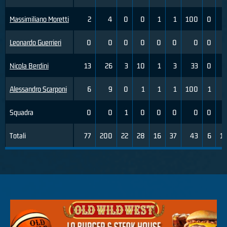
Massimiliano Moretti
2
4
0
0
1
1
100
0
Leonardo Guerrieri
0
0
0
0
0
0
0
0
Nicola Berdini
13
26
3
10
1
3
33
0
Alessandro Scarponi
6
9
0
1
1
1
100
1
Squadra
0
0
1
0
0
0
0
0
Totali
77
200
22
28
16
37
43
6
1