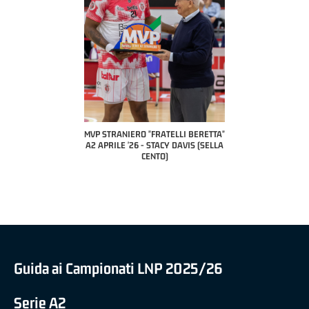
 BERETTA"
MVP STRANIERO "FRATELLI BERETTA"
MVP "FRATELLI BERETTA" SAMU
ESANA (UEB
A2 APRILE '26 - STACY DAVIS (SELLA
DILAS B NAZIONALE APRILE '26
LE)
CENTO)
MARCO RESTELLI (TAV TREVIGL
BRIANZA BASKET)
Guida ai Campionati LNP 2025/26
Serie A2