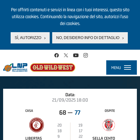
Per offrirti contenuti e servizi in linea con i tuoi interessi, questo sito
utilizza cookies. Continuando la navigazione del sito, autorizzi l’uso
dei cookies.
SÌ, AUTORIZZO
NO, DESIDERO INFO DI DETTAGLIO
Salta al contenuto principale
MENU
Toggle
navigati
Data:
21/09/2025 18:00
CASA
OSPITE
68
—
77
20
19
18
17
9
22
LIBERTAS
SELLA CENTO