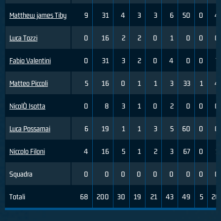
Matthew james Tiby
9
31
4
3
3
6
50
0
4
Luca Tozzi
0
16
2
2
0
1
0
0
0
Fabio Valentini
0
31
3
2
0
4
0
0
7
Matteo Piccoli
5
16
0
1
1
3
33
1
4
NicolÒ Isotta
0
8
3
1
0
2
0
0
0
Luca Possamai
6
19
1
1
3
5
60
0
0
Niccolo Filoni
4
16
5
1
2
3
67
0
1
Squadra
0
0
0
0
0
0
0
0
0
Totali
68
200
30
19
21
43
49
5
26