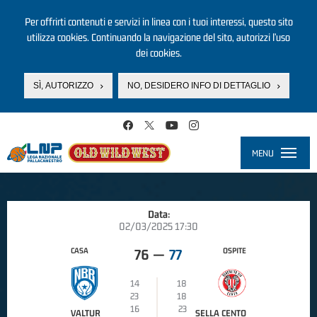
Per offrirti contenuti e servizi in linea con i tuoi interessi, questo sito
utilizza cookies. Continuando la navigazione del sito, autorizzi l’uso
dei cookies.
SÌ, AUTORIZZO
NO, DESIDERO INFO DI DETTAGLIO
Salta al contenuto principale
MENU
Toggle
navigati
Data:
02/03/2025 17:30
CASA
OSPITE
76
—
77
14
18
23
18
16
23
VALTUR
SELLA CENTO