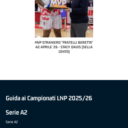
COACH OF THE MONTH
A2 APRILE '26 
PILLASTRINI (UE
CIVIDAL
O "FRATELLI BERETTA"
MVP "FRATELLI BERETTA" SAMUEL
 - STACY DAVIS (SELLA
DILAS B NAZIONALE APRILE '26 -
CENTO)
MARCO RESTELLI (TAV TREVIGLIO
BRIANZA BASKET)
Guida ai Campionati LNP 2025/26
Serie A2
Serie A2