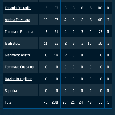
Edoardo Del cadia
15
23
3
3
6
6
100
0
Andrea Calzavara
13
27
4
3
2
5
40
3
Tommaso Fantoma
6
21
1
0
3
4
75
0
Isiah Brown
11
32
2
3
2
10
20
2
Gianmarco Arletti
0
14
2
0
0
1
0
0
Tommaso Guadalupi
0
0
0
0
0
0
0
0
Davide Buttiglione
0
0
0
0
0
0
0
0
Squadra
0
0
0
0
0
0
0
0
Totali
76
200
20
21
24
43
56
5