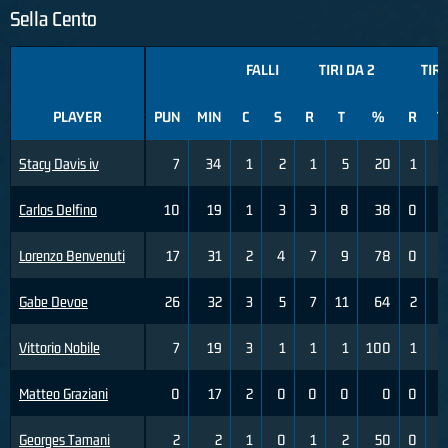
Sella Cento
FALLI
TIRI DA 2
TIRI
PLAYER
PUN
MIN
C
S
R
T
%
R
T
Stacy Davis iv
7
34
1
2
1
5
20
1
5
Carlos Delfino
10
19
1
3
3
8
38
0
3
Lorenzo Benvenuti
17
31
2
4
7
9
78
0
0
Gabe Devoe
26
32
3
5
7
11
64
2
3
Vittorio Nobile
7
19
3
1
1
1
100
1
1
Matteo Graziani
0
17
2
0
0
0
0
0
1
Georges Tamani
2
2
1
0
1
2
50
0
0