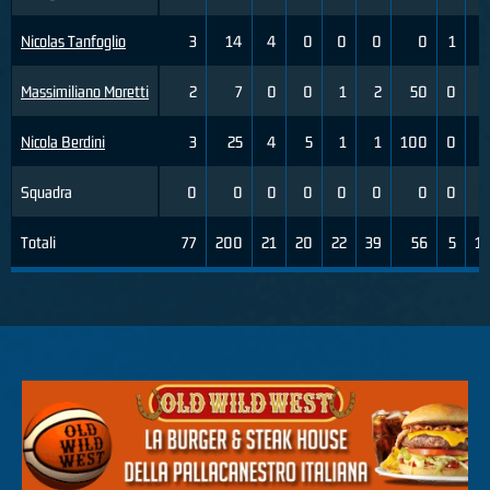
Nicolas Tanfoglio
3
14
4
0
0
0
0
1
1
Massimiliano Moretti
2
7
0
0
1
2
50
0
0
Nicola Berdini
3
25
4
5
1
1
100
0
1
Squadra
0
0
0
0
0
0
0
0
0
Totali
77
200
21
20
22
39
56
5
15