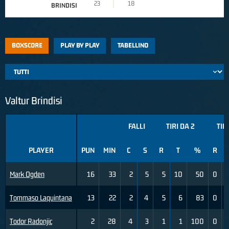
23
18
BRINDISI
BOXSCORE
PLAY BY PLAY
TABELLINO
Valtur Brindisi
FALLI
TIRI DA 2
TIR
PLAYER
PUN
MIN
C
S
R
T
%
R
Mark Ogden
16
33
2
5
5
10
50
0
Tommaso Laquintana
13
22
2
4
5
6
83
0
Todor Radonjic
2
28
4
3
1
1
100
0