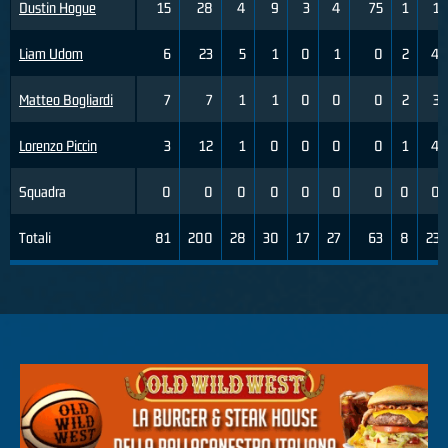
Dustin Hogue
15
28
4
9
3
4
75
1
1
Liam Udom
6
23
5
1
0
1
0
2
4
Matteo Bogliardi
7
7
1
1
0
0
0
2
3
Lorenzo Piccin
3
12
1
0
0
0
0
1
4
Squadra
0
0
0
0
0
0
0
0
0
Totali
81
200
28
30
17
27
63
8
23