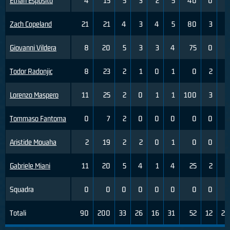
Ethan Esposito
4
15
5
3
2
5
40
0
1
Zach Copeland
21
21
4
3
4
5
80
3
7
Giovanni Vildera
8
20
5
3
3
4
75
0
0
Todor Radonjic
8
23
2
1
0
1
0
2
3
Lorenzo Maspero
11
25
2
0
1
1
100
3
5
Tommaso Fantoma
0
7
2
0
0
0
0
0
0
Aristide Mouaha
2
19
2
2
0
1
0
0
1
Gabriele Miani
11
20
5
4
1
4
25
2
4
Squadra
0
0
0
0
0
0
0
0
0
Totali
90
200
33
26
16
31
52
12
28