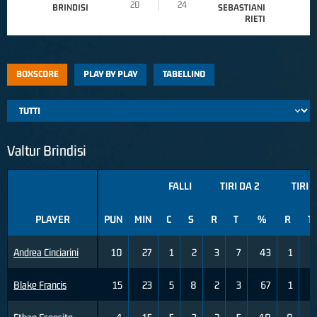
20
24
BRINDISI
SEBASTIANI
RIETI
BOXSCORE
PLAY BY PLAY
TABELLINO
Valtur Brindisi
FALLI
TIRI DA 2
TIRI 
PLAYER
PUN
MIN
C
S
R
T
%
R
T
Andrea Cinciarini
10
27
1
2
3
7
43
1
3
Blake Francis
15
23
5
8
2
3
67
1
4