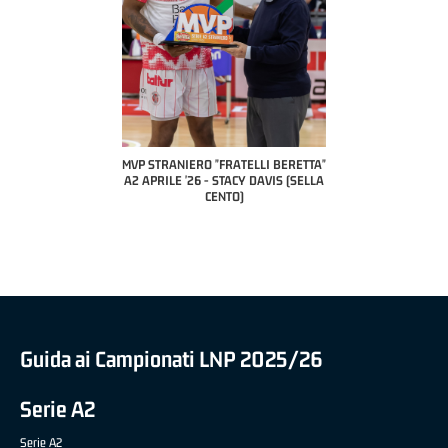
COACH OF THE M
A2 APRILE 
PILLASTRINI
CIV
IERO "FRATELLI BERETTA"
MVP "FRATELLI BERETTA" SAMUEL
 '26 - STACY DAVIS (SELLA
DILAS B NAZIONALE APRILE '26 -
CENTO)
MARCO RESTELLI (TAV TREVIGLIO
BRIANZA BASKET)
Guida ai Campionati LNP 2025/26
Serie A2
Serie A2