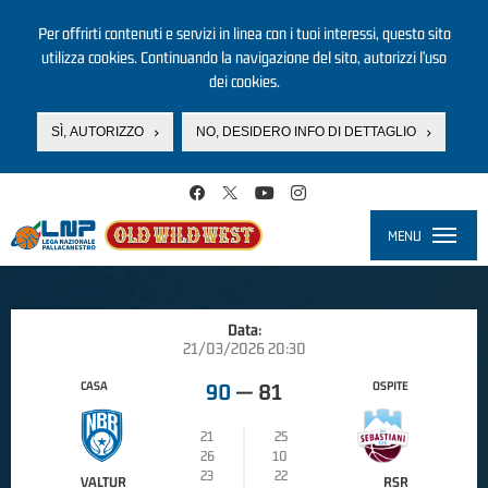
Per offrirti contenuti e servizi in linea con i tuoi interessi, questo sito
utilizza cookies. Continuando la navigazione del sito, autorizzi l’uso
dei cookies.
SÌ, AUTORIZZO
NO, DESIDERO INFO DI DETTAGLIO
Salta al contenuto principale
MENU
Toggle
navigati
Data:
21/03/2026 20:30
CASA
OSPITE
90
—
81
21
25
26
10
23
22
VALTUR
RSR