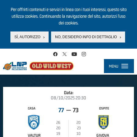
Per offrirti contenuti e servizi in linea con i tuoi interessi, questo sito
utilizza cookies. Continuando la navigazione del sito, autorizzi l’uso
dei cookies.
SÌ, AUTORIZZO
NO, DESIDERO INFO DI DETTAGLIO
Salta al contenuto principale
MENU
Toggle
navigati
Data:
08/10/2025 20:30
CASA
OSPITE
77
—
73
26
20
20
23
19
10
VALTUR
GIVOVA