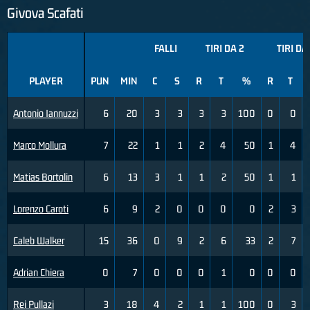
Givova Scafati
FALLI
TIRI DA 2
TIRI DA
PLAYER
PUN
MIN
C
S
R
T
%
R
T
Antonio Iannuzzi
6
20
3
3
3
3
100
0
0
Marco Mollura
7
22
1
1
2
4
50
1
4
Matias Bortolin
6
13
3
1
1
2
50
1
1
Lorenzo Caroti
6
9
2
0
0
0
0
2
3
Caleb Walker
15
36
0
9
2
6
33
2
7
Adrian Chiera
0
7
0
0
0
1
0
0
0
Rei Pullazi
3
18
4
2
1
1
100
0
3