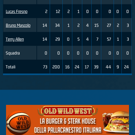
Lucas Fresno
2
12
2
1
0
0
0
0
0
Bruno Mascolo
14
34
1
2
4
15
27
2
3
Terry Allen
14
29
0
5
4
7
57
1
3
Squadra
0
0
0
0
0
0
0
0
0
Totali
73
200
16
24
17
39
44
9
24