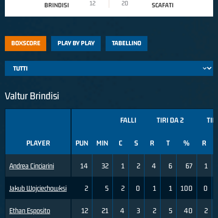
12
20
BRINDISI
SCAFATI
BOXSCORE
PLAY BY PLAY
TABELLINO
Valtur Brindisi
FALLI
TIRI DA 2
TIR
PLAYER
PUN
MIN
C
S
R
T
%
R
Andrea Cinciarini
14
32
1
2
4
6
67
1
Jakub Wojciechowksi
2
5
2
0
1
1
100
0
Ethan Esposito
12
21
4
3
2
5
40
2