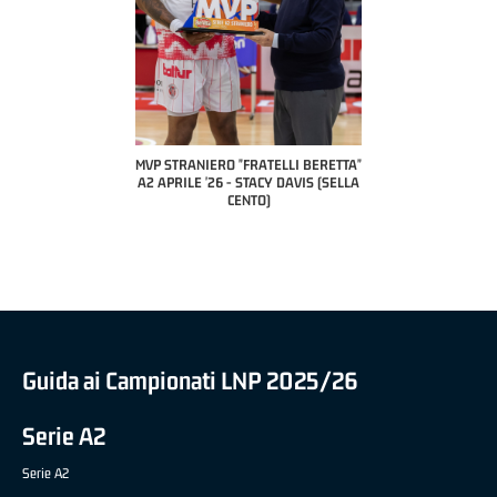
COACH OF THE MONTH
A2 APRILE '26 
PILLASTRINI (UE
CIVIDAL
O "FRATELLI BERETTA"
MVP "FRATELLI BERETTA" SAMUEL
 - STACY DAVIS (SELLA
DILAS B NAZIONALE APRILE '26 -
CENTO)
MARCO RESTELLI (TAV TREVIGLIO
BRIANZA BASKET)
Guida ai Campionati LNP 2025/26
Serie A2
Serie A2