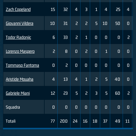
Zach Copeland
15
32
4
3
1
4
25
4
Giovanni Vildera
10
31
2
2
5
10
50
0
Todor Radonjic
6
33
2
1
0
0
0
2
Lorenzo Maspero
2
8
0
2
0
1
0
0
Tommaso Fantoma
0
2
0
0
0
0
0
0
Aristide Mouaha
4
13
4
1
2
5
40
0
Gabriele Miani
12
23
5
2
3
5
60
2
Squadra
0
0
0
0
0
0
0
0
Totali
77
200
24
16
18
37
49
11