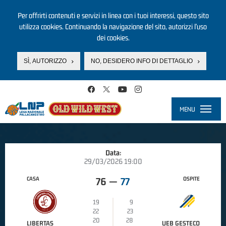
Per offrirti contenuti e servizi in linea con i tuoi interessi, questo sito
utilizza cookies. Continuando la navigazione del sito, autorizzi l’uso
dei cookies.
SÌ, AUTORIZZO
NO, DESIDERO INFO DI DETTAGLIO
Salta al contenuto principale
MENU
Toggle
navigati
Data:
29/03/2026 19:00
CASA
OSPITE
76
—
77
19
9
22
23
20
28
LIBERTAS
UEB GESTECO