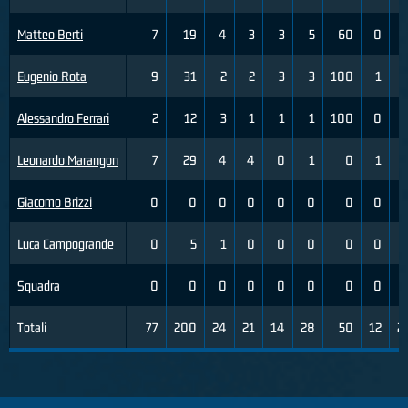
Matteo Berti
7
19
4
3
3
5
60
0
Eugenio Rota
9
31
2
2
3
3
100
1
Alessandro Ferrari
2
12
3
1
1
1
100
0
Leonardo Marangon
7
29
4
4
0
1
0
1
Giacomo Brizzi
0
0
0
0
0
0
0
0
Luca Campogrande
0
5
1
0
0
0
0
0
Squadra
0
0
0
0
0
0
0
0
Totali
77
200
24
21
14
28
50
12
2