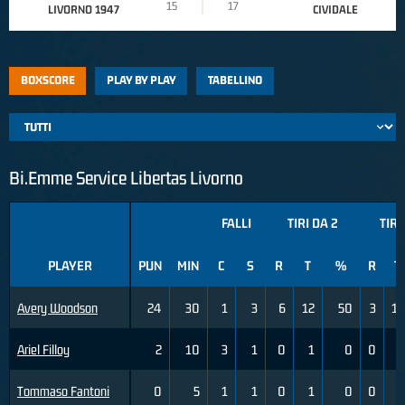
15
17
LIVORNO 1947
CIVIDALE
BOXSCORE
PLAY BY PLAY
TABELLINO
Bi.Emme Service Libertas Livorno
FALLI
TIRI DA 2
TIRI
PLAYER
PUN
MIN
C
S
R
T
%
R
T
Avery Woodson
24
30
1
3
6
12
50
3
13
Ariel Filloy
2
10
3
1
0
1
0
0
3
Tommaso Fantoni
0
5
1
1
0
1
0
0
0