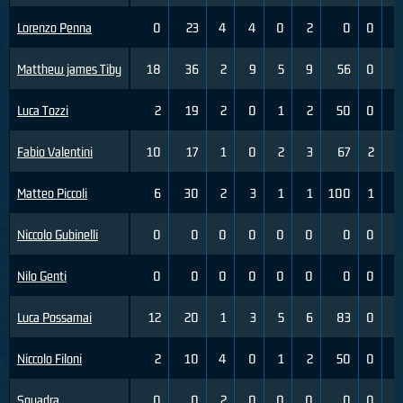
Lorenzo Penna
0
23
4
4
0
2
0
0
2
Matthew james Tiby
18
36
2
9
5
9
56
0
2
Luca Tozzi
2
19
2
0
1
2
50
0
0
Fabio Valentini
10
17
1
0
2
3
67
2
4
Matteo Piccoli
6
30
2
3
1
1
100
1
1
Niccolo Gubinelli
0
0
0
0
0
0
0
0
0
Nilo Genti
0
0
0
0
0
0
0
0
0
Luca Possamai
12
20
1
3
5
6
83
0
0
Niccolo Filoni
2
10
4
0
1
2
50
0
0
Squadra
0
0
2
0
0
0
0
0
0