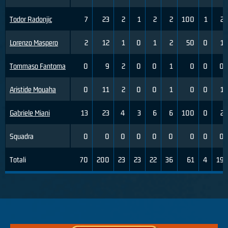
Todor Radonjic
7
23
2
1
2
2
100
1
2
Lorenzo Maspero
2
12
1
0
1
2
50
0
1
Tommaso Fantoma
0
9
2
0
0
1
0
0
0
Aristide Mouaha
0
11
2
0
0
1
0
0
1
Gabriele Miani
13
23
4
3
6
6
100
0
2
Squadra
0
0
0
0
0
0
0
0
0
Totali
70
200
23
23
22
36
61
4
19