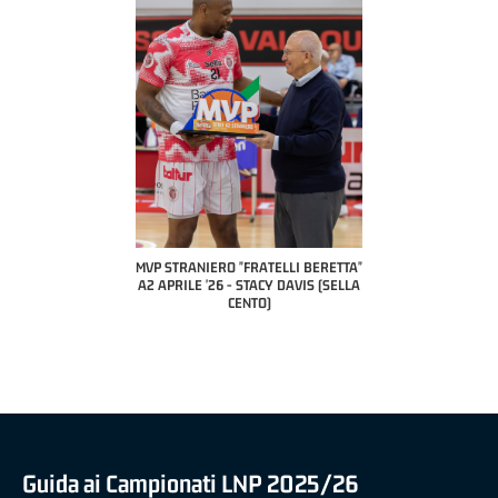
COACH OF THE M
A2 APRILE 
PILLASTRINI
CIV
IERO "FRATELLI BERETTA"
MVP "FRATELLI BERETTA" SAMUEL
 '26 - STACY DAVIS (SELLA
DILAS B NAZIONALE APRILE '26 -
CENTO)
MARCO RESTELLI (TAV TREVIGLIO
BRIANZA BASKET)
Guida ai Campionati LNP 2025/26