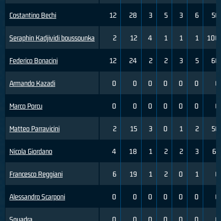
Costantino Bechi
12
28
3
5
3
6
50
Seraphin Kadjividi boussounka
2
12
4
1
1
1
100
Federico Bonacini
12
24
2
2
3
5
60
Armando Kazadi
0
0
0
0
0
0
0
Marco Porcu
0
0
0
0
0
0
0
Matteo Parravicini
2
15
3
0
1
2
50
Nicola Giordano
4
18
1
2
2
3
67
Francesco Reggiani
6
19
1
2
0
1
0
Alessandro Scarponi
0
0
0
0
0
0
0
Squadra
0
0
0
0
0
0
0