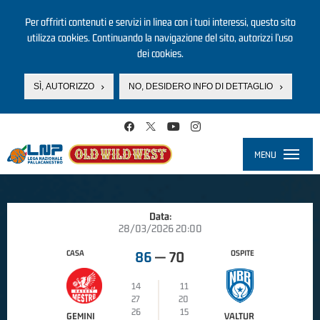
Per offrirti contenuti e servizi in linea con i tuoi interessi, questo sito
utilizza cookies. Continuando la navigazione del sito, autorizzi l’uso
dei cookies.
SÌ, AUTORIZZO
NO, DESIDERO INFO DI DETTAGLIO
Salta al contenuto principale
MENU
Toggle
navigati
Data:
28/03/2026 20:00
CASA
OSPITE
86
—
70
14
11
27
20
26
15
GEMINI
VALTUR