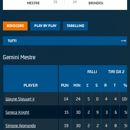
19
24
MESTRE
BRINDISI
BOXSCORE
PLAY BY PLAY
TABELLINO
Gemini Mestre
FALLI
TIRI DA 2
PLAYER
PUN
MIN
C
S
R
T
%
Wayne Stewart jr
14
24
5
0
4
4
100
Seneca Knight
15
30
2
9
3
6
50
Simone Aromando
19
30
2
2
4
8
50