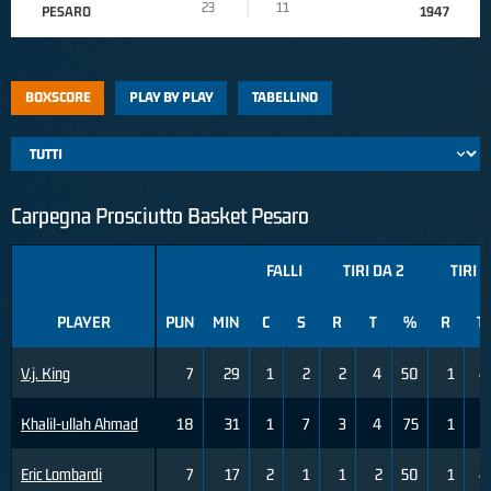
23
11
PESARO
1947
BOXSCORE
PLAY BY PLAY
TABELLINO
Carpegna Prosciutto Basket Pesaro
FALLI
TIRI DA 2
TIRI D
PLAYER
PUN
MIN
C
S
R
T
%
R
T
V.j. King
7
29
1
2
2
4
50
1
4
Khalil-ullah Ahmad
18
31
1
7
3
4
75
1
5
Eric Lombardi
7
17
2
1
1
2
50
1
4