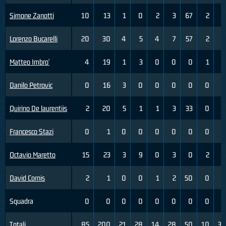
Simone Zanotti
10
13
1
0
2
3
67
2
3
Lorenzo Bucarelli
20
30
4
5
4
7
57
2
6
Matteo Imbro'
4
19
1
3
0
0
0
1
5
Danilo Petrovic
0
16
3
0
0
0
0
0
1
Quirino De laurentiis
2
20
5
1
1
3
33
0
0
Francesco Stazi
0
1
0
0
0
0
0
0
0
Octavio Maretto
15
23
3
9
0
3
0
2
3
David Cornis
2
1
0
0
1
2
50
0
0
Squadra
0
0
0
0
0
0
0
0
0
Totali
85
200
21
28
14
28
50
10
31