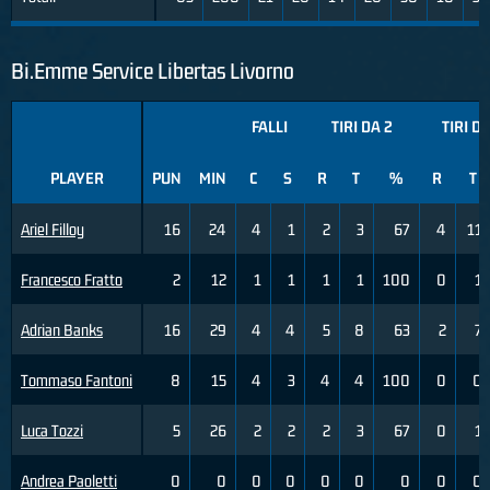
Bi.Emme Service Libertas Livorno
FALLI
TIRI DA 2
TIRI DA
PLAYER
PUN
MIN
C
S
R
T
%
R
T
Ariel Filloy
16
24
4
1
2
3
67
4
11
Francesco Fratto
2
12
1
1
1
1
100
0
1
Adrian Banks
16
29
4
4
5
8
63
2
7
Tommaso Fantoni
8
15
4
3
4
4
100
0
0
Luca Tozzi
5
26
2
2
2
3
67
0
1
Andrea Paoletti
0
0
0
0
0
0
0
0
0