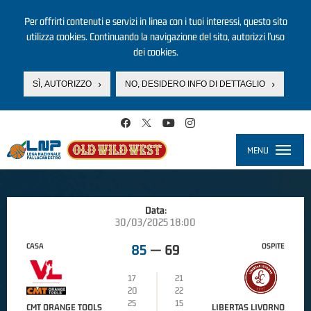
Per offrirti contenuti e servizi in linea con i tuoi interessi, questo sito
utilizza cookies. Continuando la navigazione del sito, autorizzi l’uso
dei cookies.
SÌ, AUTORIZZO
NO, DESIDERO INFO DI DETTAGLIO
Salta al contenuto principale
MENU
Toggle
navigati
Data:
30/03/2025 18:00
CASA
OSPITE
85
—
69
17
21
20
22
25
15
CMT ORANGE TOOLS
LIBERTAS LIVORNO