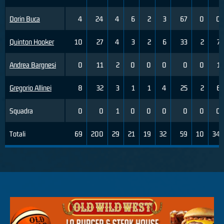
Dorin Buca
4
24
4
6
2
3
67
0
0
Quinton Hooker
10
27
4
3
2
6
33
2
7
Andrea Bargnesi
0
11
2
0
0
0
0
0
1
Gregorio Allinei
8
32
3
1
1
4
25
2
6
Squadra
0
0
1
0
0
0
0
0
0
Totali
69
200
29
21
19
32
59
10
34