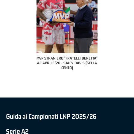
COACH OF THE MONTH
A2 APRILE '26 
PILLASTRINI (UE
CIVIDAL
O "FRATELLI BERETTA"
MVP "FRATELLI BERETTA" SAMUEL
 - STACY DAVIS (SELLA
DILAS B NAZIONALE APRILE '26 -
CENTO)
MARCO RESTELLI (TAV TREVIGLIO
BRIANZA BASKET)
Guida ai Campionati LNP 2025/26
Serie A2