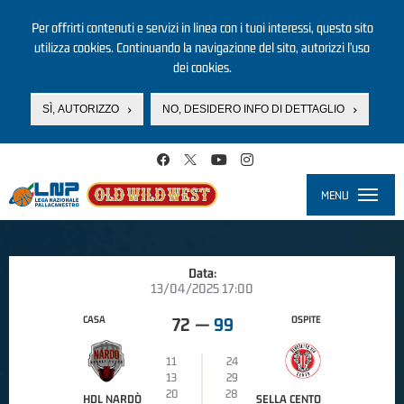
Per offrirti contenuti e servizi in linea con i tuoi interessi, questo sito
utilizza cookies. Continuando la navigazione del sito, autorizzi l’uso
dei cookies.
SÌ, AUTORIZZO
NO, DESIDERO INFO DI DETTAGLIO
Salta al contenuto principale
MENU
Toggle
navigati
Data:
13/04/2025 17:00
CASA
OSPITE
72
—
99
11
24
13
29
20
28
HDL NARDÒ
SELLA CENTO