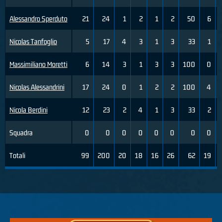
Alessandro Sperduto
21
24
1
2
1
2
50
6
Nicolas Tanfoglio
5
17
4
3
1
3
33
1
Massimiliano Moretti
6
14
3
1
3
3
100
0
Nicolas Alessandrini
17
24
0
1
2
2
100
4
Nicola Berdini
12
23
2
4
1
3
33
2
Squadra
0
0
0
0
0
0
0
0
Totali
99
200
20
18
16
26
62
19