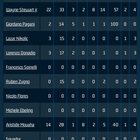
Wayne Stewart jr
22
33
3
2
8
14
57
2
4
Giordano Pagani
2
14
5
1
1
1
100
0
0
Lazar Nikolic
3
15
2
0
0
0
0
1
3
Lorenzo Donadio
3
17
2
0
0
1
0
1
3
Francesco Spinelli
0
0
0
0
0
0
0
0
0
Ruben Zugno
0
15
0
0
0
2
0
0
2
Nicolo Flores
0
0
0
0
0
0
0
0
0
Michele Ebeling
0
0
0
0
0
0
0
0
0
Aristide Mouaha
14
28
1
8
2
5
40
1
4
Squadra
0
0
0
0
0
0
0
0
0