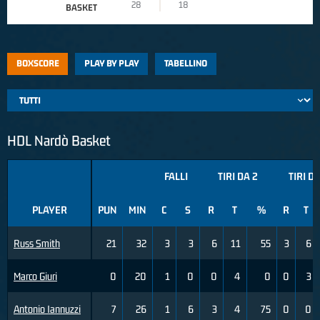
28
18
BASKET
BOXSCORE
PLAY BY PLAY
TABELLINO
HDL Nardò Basket
FALLI
TIRI DA 2
TIRI DA
PLAYER
PUN
MIN
C
S
R
T
%
R
T
Russ Smith
21
32
3
3
6
11
55
3
6
Marco Giuri
0
20
1
0
0
4
0
0
3
Antonio Iannuzzi
7
26
1
6
3
4
75
0
0