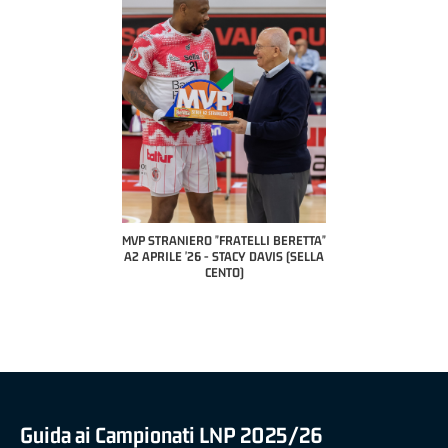
TELLI BERETTA"
MVP STRANIERO "FRATELLI BERETTA"
MVP "FRATELLI BERETTA"
UCA CESANA (UEB
A2 APRILE '26 - STACY DAVIS (SELLA
DILAS B NAZIONALE APRIL
VIDALE)
CENTO)
MARCO RESTELLI (TAV TR
BRIANZA BASKET)
Guida ai Campionati LNP 2025/26