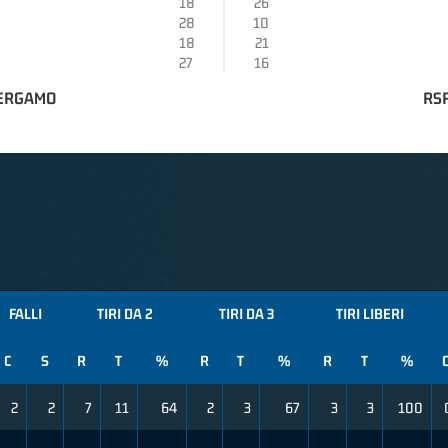
18
26
28
10
18
21
27
16
BERGAMO
RSR
FALLI
TIRI DA 2
TIRI DA 3
TIRI LIBERI
C
S
R
T
%
R
T
%
R
T
%
2
2
7
11
64
2
3
67
3
3
100