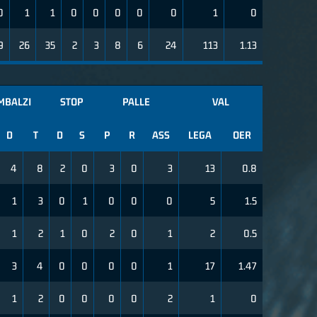
0
1
1
0
0
0
0
0
1
0
9
26
35
2
3
8
6
24
113
1.13
MBALZI
STOP
PALLE
VAL
D
T
D
S
P
R
ASS
LEGA
OER
4
8
2
0
3
0
3
13
0.8
1
3
0
1
0
0
0
5
1.5
1
2
1
0
2
0
1
2
0.5
3
4
0
0
0
0
1
17
1.47
1
2
0
0
0
0
2
1
0