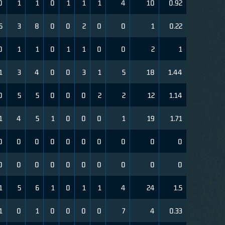
0
1
1
0
1
1
1
4
10
0.92
5
3
8
0
0
2
0
0
1
0.22
0
1
1
0
1
1
0
0
2
1
1
3
4
0
0
3
1
5
18
1.44
0
5
5
0
0
0
2
2
12
1.14
1
4
5
1
0
0
0
1
19
1.71
0
0
0
0
0
0
0
0
0
0
0
0
0
0
0
0
0
0
0
0
1
5
6
1
0
1
1
4
24
1.5
1
0
1
0
0
0
0
7
4
0.33