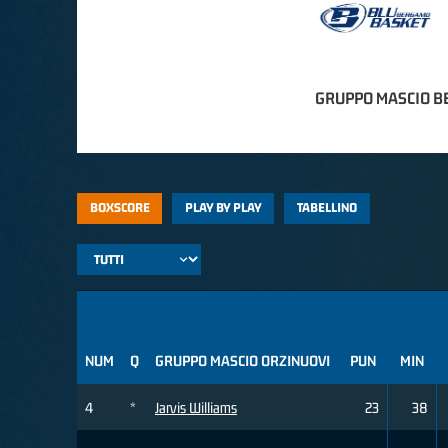
GRUPPO MASCIO 
BOXSCORE
PLAY BY PLAY
TABELLINO
NUM
Q
GRUPPO MASCIO ORZINUOVI
PUN
MIN
4
*
Jarvis Williams
23
38