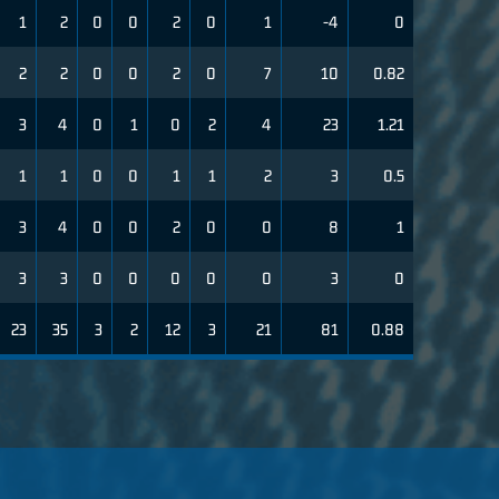
1
2
0
0
2
0
1
-4
0
2
2
0
0
2
0
7
10
0.82
3
4
0
1
0
2
4
23
1.21
1
1
0
0
1
1
2
3
0.5
3
4
0
0
2
0
0
8
1
3
3
0
0
0
0
0
3
0
23
35
3
2
12
3
21
81
0.88