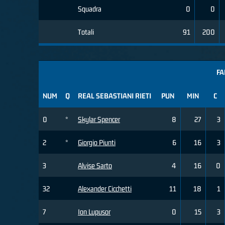
Squadra
0
0
Totali
91
200
FA
NUM
Q
REAL SEBASTIANI RIETI
PUN
MIN
C
0
*
Skylar Spencer
8
27
3
2
*
Giorgio Piunti
6
16
3
3
Alvise Sarto
4
16
0
32
Alexander Cicchetti
11
18
1
7
Ion Lupusor
0
15
3