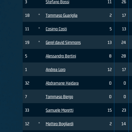
3
Stefano Bossi
11
26
18
*
Tommaso Guariglia
2
17
11
*
Cosimo Costi
5
13
19
*
Gerel david Simmons
13
24
5
Alessandro Bertini
8
28
1
Andrea Loro
12
17
32
Abdramane Haidara
0
0
7
Tommaso Bergo
0
0
33
Samuele Moretti
15
23
12
*
Matteo Bogliardi
2
14