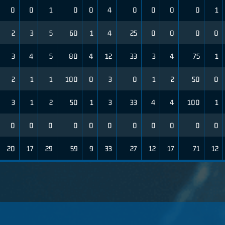
0
0
1
0
0
4
0
0
0
0
1
2
3
5
60
1
4
25
0
0
0
0
3
4
5
80
4
12
33
3
4
75
1
2
1
1
100
0
3
0
1
2
50
0
3
1
2
50
1
3
33
4
4
100
1
0
0
0
0
0
0
0
0
0
0
0
20
17
29
59
9
33
27
12
17
71
12