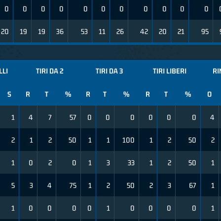
0
0
0
0
0
0
0
0
0
0
0
20
19
19
36
53
11
26
42
20
21
95
LLI
TIRI DA 2
TIRI DA 3
TIRI LIBERI
RI
S
R
T
%
R
T
%
R
T
%
O
1
4
7
57
0
0
0
0
0
0
4
2
1
2
50
1
1
100
1
2
50
2
1
0
2
0
1
3
33
1
2
50
1
5
3
4
75
1
2
50
2
3
67
1
1
0
0
0
0
1
0
0
0
0
1