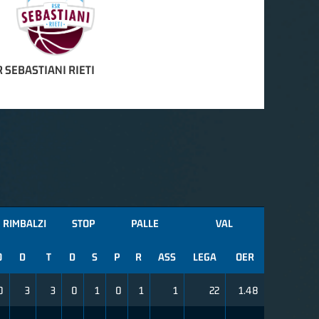
 SEBASTIANI RIETI
RIMBALZI
STOP
PALLE
VAL
O
D
T
D
S
P
R
ASS
LEGA
OER
0
3
3
0
1
0
1
1
22
1.48