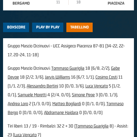
11
18
BERGAMO
PIACENZA
BOXSCORE
PLAY BY PLAY
TABELLINO
Gruppo Mascio Orzinuovi - UCC Assigeco Piacenza 87-81 (34-22, 22-
17, 20-24, 11-18)
Gruppo Mascio Orzinuovi:
Tommaso Guariglia
18 (6/8, 2/2),
Gabe
Devoe
18 (2/2, 3/6),
Jarvis Williams
16 (6/7, 1/1),
Cosimo Costi
11
(1/1, 2/3),
Alessandro Bertini
10 (0/0, 3/6),
Luca Vencato
5 (1/2,
0/1),
Samuele Moretti
4 (2/4, 0/0),
Simone Pepe
3 (0/0, 1/3),
Andrea Loro
2 (1/3, 0/0),
Matteo Bogliardi
0 (0/1, 0/0),
Tommaso
Bergo
0 (0/0, 0/0),
Abdramane Haidara
0 (0/0, 0/0)
Tiri liberi: 13 / 19 - Rimbalzi: 32 2 + 30 (
Tommaso Guariglia
8) - Assist:
23 (
Luca Vencato
7)