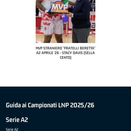
COACH OF THE MONT
A2 APRILE '26 
PILLASTRINI (U
CIVIDAL
O "FRATELLI BERETTA"
MVP "FRATELLI BERETTA" SAMUEL
6 - STACY DAVIS (SELLA
DILAS B NAZIONALE APRILE '26 -
CENTO)
MARCO RESTELLI (TAV TREVIGLIO
BRIANZA BASKET)
Guida ai Campionati LNP 2025/26
Serie A2
Serie A2