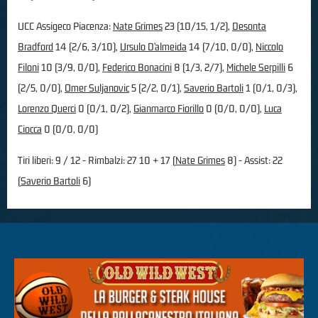
UCC Assigeco Piacenza:
Nate Grimes
23 (10/15, 1/2),
Desonta
Bradford
14 (2/6, 3/10),
Ursulo D’almeida
14 (7/10, 0/0),
Niccolo
Filoni
10 (3/9, 0/0),
Federico Bonacini
8 (1/3, 2/7),
Michele Serpilli
6
(2/5, 0/0),
Omer Suljanovic
5 (2/2, 0/1),
Saverio Bartoli
1 (0/1, 0/3),
Lorenzo Querci
0 (0/1, 0/2),
Gianmarco Fiorillo
0 (0/0, 0/0),
Luca
Ciocca
0 (0/0, 0/0)
Tiri liberi: 9 / 12 - Rimbalzi: 27 10 + 17 (
Nate Grimes
8) - Assist: 22
(
Saverio Bartoli
6)