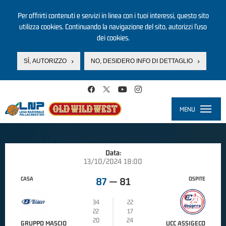
Per offrirti contenuti e servizi in linea con i tuoi interessi, questo sito
utilizza cookies. Continuando la navigazione del sito, autorizzi l’uso
dei cookies.
SÌ, AUTORIZZO
NO, DESIDERO INFO DI DETTAGLIO
Salta al contenuto principale
MENU
Toggle
navigati
Data:
13/10/2024 18:00
CASA
OSPITE
87
—
81
34
22
22
17
20
24
GRUPPO MASCIO
UCC ASSIGECO