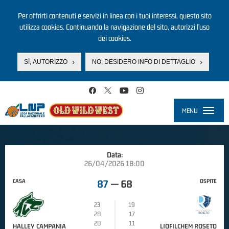
Per offrirti contenuti e servizi in linea con i tuoi interessi, questo sito
utilizza cookies. Continuando la navigazione del sito, autorizzi l’uso
dei cookies.
SÌ, AUTORIZZO
NO, DESIDERO INFO DI DETTAGLIO
Salta al contenuto principale
MENU
Toggle
navigati
Data:
26/04/2026 18:00
CASA
OSPITE
87
—
68
23
19
28
17
20
11
HALLEY CAMPANIA
LIOFILCHEM ROSETO