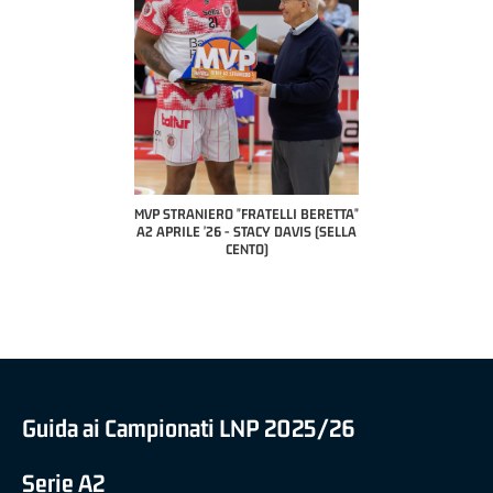
COACH OF THE M
A2 APRILE 
PILLASTRINI
CIV
IERO "FRATELLI BERETTA"
MVP "FRATELLI BERETTA" SAMUEL
 '26 - STACY DAVIS (SELLA
DILAS B NAZIONALE APRILE '26 -
CENTO)
MARCO RESTELLI (TAV TREVIGLIO
BRIANZA BASKET)
Guida ai Campionati LNP 2025/26
Serie A2