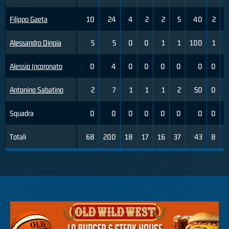
Filippo Gaeta
10
24
4
2
2
5
40
2
Alessandro Dinoia
5
5
0
0
1
1
100
1
Alessio Incoronato
0
4
0
0
0
0
0
0
Antonino Sabatino
2
7
1
1
1
2
50
0
Squadra
0
0
0
0
0
0
0
0
Totali
68
200
18
17
16
37
43
8
2