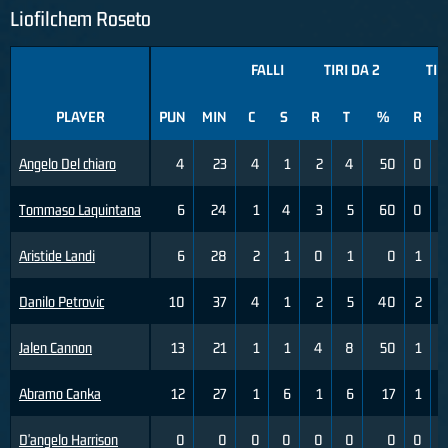
Liofilchem Roseto
FALLI
TIRI DA 2
TIR
PLAYER
PUN
MIN
C
S
R
T
%
R
Angelo Del chiaro
4
23
4
1
2
4
50
0
Tommaso Laquintana
6
24
1
4
3
5
60
0
Aristide Landi
6
28
2
1
0
1
0
1
Danilo Petrovic
10
37
4
1
2
5
40
2
Jalen Cannon
13
21
1
1
4
8
50
1
Abramo Canka
12
27
1
6
1
6
17
1
D'angelo Harrison
0
0
0
0
0
0
0
0