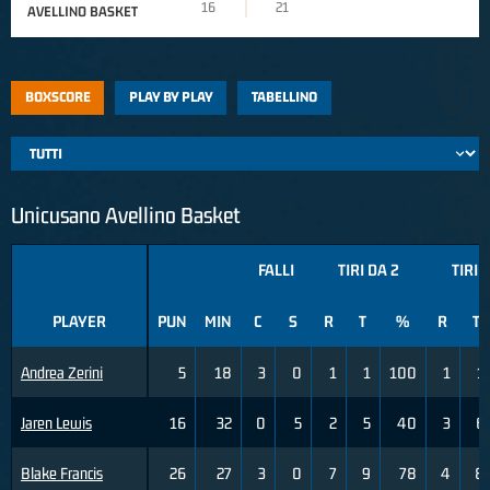
16
21
AVELLINO BASKET
BOXSCORE
PLAY BY PLAY
TABELLINO
Unicusano Avellino Basket
FALLI
TIRI DA 2
TIRI 
PLAYER
PUN
MIN
C
S
R
T
%
R
T
Andrea Zerini
5
18
3
0
1
1
100
1
1
Jaren Lewis
16
32
0
5
2
5
40
3
6
Blake Francis
26
27
3
0
7
9
78
4
8