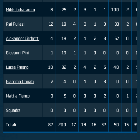
Mikk Jurkatamm
8
25
2
3
1
1
100
2
6
Rei Pullazi
12
19
4
3
1
3
33
2
6
Alexander Cicchetti
4
19
2
1
2
3
67
0
0
Giovanni Pini
1
19
1
1
0
0
0
0
0
Lucas Fresno
10
32
2
4
2
5
40
2
5
Giacomo Donati
2
4
0
1
0
3
0
0
1
Mattia Fianco
3
5
0
0
0
2
0
1
2
Squadra
0
0
0
0
0
0
0
0
0
Totali
87
200
17
18
16
32
50
15
35