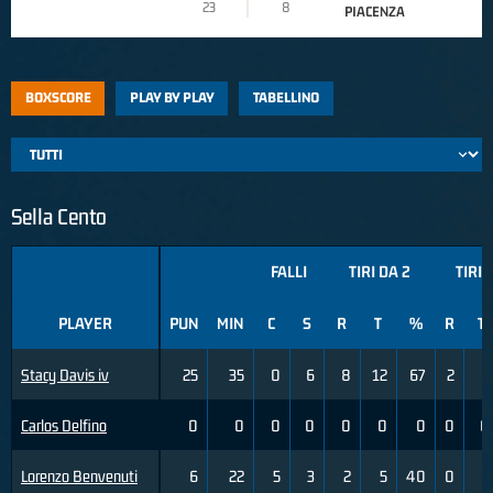
23
8
PIACENZA
BOXSCORE
PLAY BY PLAY
TABELLINO
Sella Cento
FALLI
TIRI DA 2
TIRI 
PLAYER
PUN
MIN
C
S
R
T
%
R
T
Stacy Davis iv
25
35
0
6
8
12
67
2
5
Carlos Delfino
0
0
0
0
0
0
0
0
0
Lorenzo Benvenuti
6
22
5
3
2
5
40
0
1