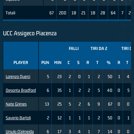
Totali
67
200
18
21
18
28
64
7
29
UCC Assigeco Piacenza
FALLI
TIRI DA 2
TIRI D
PLAYER
PUN
MIN
C
S
R
T
%
R
T
Lorenzo Querci
5
23
2
0
1
2
50
1
4
Desonta Bradford
6
35
1
2
2
5
40
0
5
Nate Grimes
13
25
5
2
6
9
67
0
0
Saverio Bartoli
2
12
1
1
1
2
50
0
1
Ursulo D’almeida
6
17
3
4
1
7
14
0
0