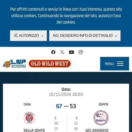
Per offrirti contenuti e servizi in linea con i tuoi interessi, questo sito
utilizza cookies. Continuando la navigazione del sito, autorizzi l’uso
dei cookies.
SÌ, AUTORIZZO
NO, DESIDERO INFO DI DETTAGLIO
Salta al contenuto principale
MENU
Toggle
navigati
Data:
10/11/2024 18:00
CASA
OSPITE
67
—
53
9
8
20
21
15
16
SELLA CENTO
UCC ASSIGECO