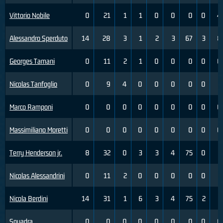
Vittorio Nobile
0
21
1
1
0
0
0
0
4
Alessandro Sperduto
14
28
3
1
2
3
67
3
8
Georges Tamani
0
11
2
1
0
0
0
0
0
Nicolas Tanfoglio
0
9
4
0
0
0
0
0
1
Marco Ramponi
0
0
0
0
0
0
0
0
0
Massimiliano Moretti
0
0
0
0
0
0
0
0
0
Terry Henderson jr.
8
32
0
3
3
4
75
0
3
Nicolas Alessandrini
0
11
2
0
0
0
0
0
1
Nicola Berdini
14
31
1
6
3
4
75
2
6
Squadra
0
0
0
0
0
0
0
0
0