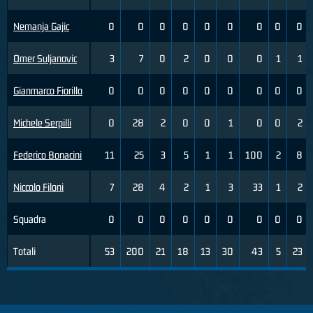
Nemanja Gajic
0
0
0
0
0
0
0
0
0
Omer Suljanovic
3
7
0
2
0
0
0
1
1
Gianmarco Fiorillo
0
0
0
0
0
0
0
0
0
Michele Serpilli
0
28
2
0
0
1
0
0
2
Federico Bonacini
11
25
3
5
1
1
100
2
8
Niccolo Filoni
7
28
4
2
1
3
33
1
2
Squadra
0
0
0
0
0
0
0
0
0
Totali
53
200
21
18
13
30
43
5
23