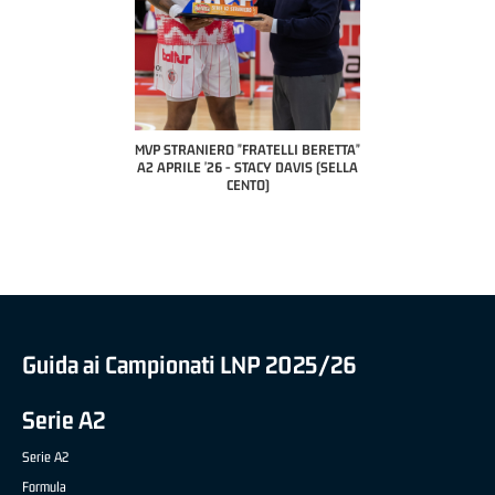
COACH OF THE M
A2 APRILE 
PILLASTRINI
CIV
IERO "FRATELLI BERETTA"
MVP "FRATELLI BERETTA" SAMUEL
 '26 - STACY DAVIS (SELLA
DILAS B NAZIONALE APRILE '26 -
CENTO)
MARCO RESTELLI (TAV TREVIGLIO
BRIANZA BASKET)
Guida ai Campionati LNP 2025/26
Serie A2
Serie A2
Formula