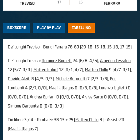
17
15
TREVISO
FERRARA
BOXSCORE
PLAY BY PLAY
TABELLINO
De' Longhi Treviso - Bondi Ferrara 76-69 (29-18, 15-18, 15-18, 17-15)
De' Longhi Treviso:
Dominez Burnett
24 (6/8, 4/6),
Amedeo Tessitori
12 (5/7, 0/0),
Matteo Imbro'
12 (0/1, 4/7),
Matteo Chillo
9 (4/7, 0/1),
Davide Alviti
8 (4/5, 0/3),
Michele Antonutti
7 (2/3, 1/3),
Eric
Lombardi
4 (2/7, 0/0),
Maalik Wayns
0 (0/3, 0/3),
Lorenzo Uglietti
0
(0/0, 0/0),
Andrea Epifani
0 (0/0, 0/0),
Alvise Sarto
0 (0/0, 0/0),
Simone Barbante
0 (0/0, 0/0)
Tiri liberi: 3 / 4 - Rimbalzi: 38 13 + 25 (
Matteo Chillo
8) - Assist: 20
(
Maalik Wayns
7)