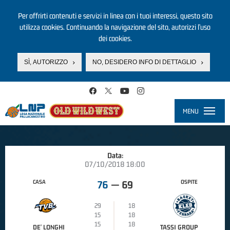
Per offrirti contenuti e servizi in linea con i tuoi interessi, questo sito
utilizza cookies. Continuando la navigazione del sito, autorizzi l’uso
dei cookies.
SÌ, AUTORIZZO
NO, DESIDERO INFO DI DETTAGLIO
Salta al contenuto principale
MENU
Toggle
navigati
Data:
07/10/2018 18:00
CASA
OSPITE
76
—
69
29
18
15
18
15
18
DE' LONGHI
TASSI GROUP