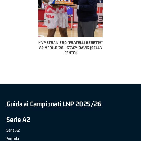
COAC
P
MVP STRANIERO "FRATELLI BERETTA"
MVP "FRATELLI BERETTA" SAMUEL
A2 APRILE '26 - STACY DAVIS (SELLA
DILAS B NAZIONALE APRILE '26 -
CENTO)
MARCO RESTELLI (TAV TREVIGLIO
BRIANZA BASKET)
Guida ai Campionati LNP 2025/26
Serie A2
Serie A2
Formula