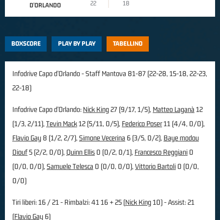
22
18
D'ORLANDO
BOXSCORE
PLAY BY PLAY
TABELLINO
Infodrive Capo d'Orlando - Staff Mantova 81-87 (22-28, 15-18, 22-23,
22-18)
Infodrive Capo d'Orlando:
Nick King
27 (9/17, 1/5),
Matteo Laganà
12
(1/3, 2/11),
Tevin Mack
12 (5/11, 0/5),
Federico Poser
11 (4/4, 0/0),
Flavio Gay
8 (1/2, 2/7),
Simone Vecerina
6 (3/5, 0/2),
Baye modou
Diouf
5 (2/2, 0/0),
Quinn Ellis
0 (0/2, 0/1),
Francesco Reggiani
0
(0/0, 0/0),
Samuele Telesca
0 (0/0, 0/0),
Vittorio Bartoli
0 (0/0,
0/0)
Tiri liberi: 16 / 21 - Rimbalzi: 41 16 + 25 (
Nick King
10) - Assist: 21
(
Flavio Gay
6)