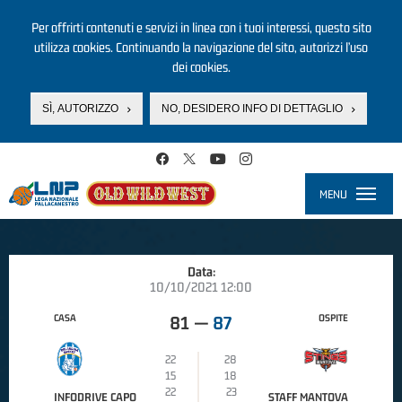
Per offrirti contenuti e servizi in linea con i tuoi interessi, questo sito
utilizza cookies. Continuando la navigazione del sito, autorizzi l’uso
dei cookies.
SÌ, AUTORIZZO
NO, DESIDERO INFO DI DETTAGLIO
Salta al contenuto principale
MENU
Toggle
navigati
Data:
10/10/2021 12:00
CASA
OSPITE
81
—
87
22
28
15
18
22
23
INFODRIVE CAPO
STAFF MANTOVA