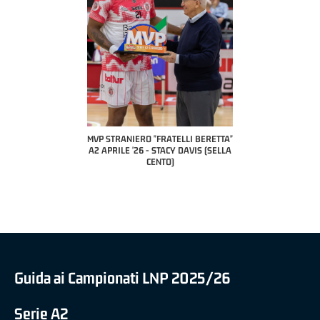
COACH OF THE M
A2 APRILE 
PILLASTRINI
CIV
IERO "FRATELLI BERETTA"
MVP "FRATELLI BERETTA" SAMUEL
 '26 - STACY DAVIS (SELLA
DILAS B NAZIONALE APRILE '26 -
CENTO)
MARCO RESTELLI (TAV TREVIGLIO
BRIANZA BASKET)
Guida ai Campionati LNP 2025/26
Serie A2