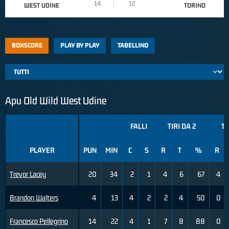
14
12
WEST UDINE
TORINO
BOXSCORE
PLAY BY PLAY
TABELLINO
Apu Old Wild West Udine
FALLI
TIRI DA 2
TI
PLAYER
PUN
MIN
C
S
R
T
%
R
Trevor Lacey
20
34
2
1
4
6
67
4
Brandon Walters
4
13
4
2
2
4
50
0
Francesco Pellegrino
14
22
4
1
7
8
88
0