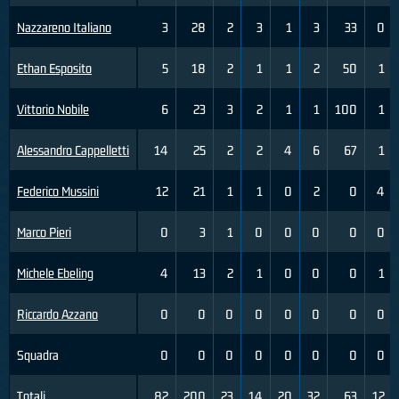
Nazzareno Italiano
3
28
2
3
1
3
33
0
Ethan Esposito
5
18
2
1
1
2
50
1
Vittorio Nobile
6
23
3
2
1
1
100
1
Alessandro Cappelletti
14
25
2
2
4
6
67
1
Federico Mussini
12
21
1
1
0
2
0
4
Marco Pieri
0
3
1
0
0
0
0
0
Michele Ebeling
4
13
2
1
0
0
0
1
Riccardo Azzano
0
0
0
0
0
0
0
0
Squadra
0
0
0
0
0
0
0
0
Totali
82
200
23
14
20
32
63
12