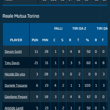
Reale Mutua Torino
FALLI
TIRI DA 2
TIRI DA 
PLAYER
PUN
MIN
C
S
R
T
%
R
T
Devon Scott
11
29
1
5
4
8
50
0
0
Trey Davis
21
31
1
3
3
5
60
4
8
Niccolo De vico
3
28
3
5
0
2
0
0
3
Daniele Toscano
6
23
4
2
1
1
100
1
3
Giordano Pagani
9
18
3
2
4
6
67
0
0
Aristide Landi
5
23
1
2
1
2
50
0
5