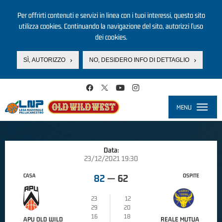
Per offrirti contenuti e servizi in linea con i tuoi interessi, questo sito
utilizza cookies. Continuando la navigazione del sito, autorizzi l’uso
dei cookies.
SÌ, AUTORIZZO
NO, DESIDERO INFO DI DETTAGLIO
Salta al contenuto principale
MENU
Toggle
navigati
Data:
23/12/2021 19:30
CASA
OSPITE
82
—
62
23
12
29
20
16
18
APU OLD WILD
REALE MUTUA