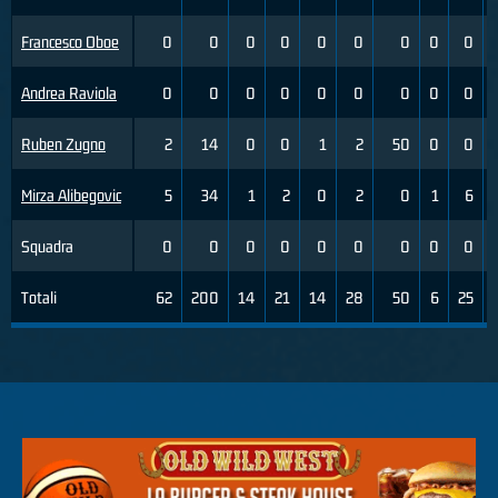
Francesco Oboe
0
0
0
0
0
0
0
0
0
Andrea Raviola
0
0
0
0
0
0
0
0
0
Ruben Zugno
2
14
0
0
1
2
50
0
0
Mirza Alibegovic
5
34
1
2
0
2
0
1
6
Squadra
0
0
0
0
0
0
0
0
0
Totali
62
200
14
21
14
28
50
6
25