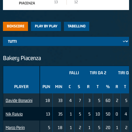
13
12
PIACENZA
BOXSCORE
PLAY BY PLAY
TABELLINO
Bakery Piacenza
FALLI
TIRI DA 2
TIRI DA
PLAYER
PUN
MIN
C
S
R
T
%
R
T
Davide Bonacini
18
33
4
7
3
5
60
2
5
Nik Raivio
13
35
1
5
5
10
50
0
4
Marco Perin
5
18
1
2
1
5
20
1
2