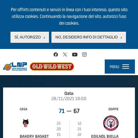
Per offrirti contenuti e servizi in linea con i tuoi interessi, questo sito
utilizza cookies. Continuando la navigazione del sito, autorizzi l’uso
dei cookies.
SÌ, AUTORIZZO
NO, DESIDERO INFO DI DETTAGLIO
Salta al contenuto principale
MENU
Toggle
navigati
Data:
28/11/2021 18:00
CASA
OSPITE
71
—
67
23
12
20
21
15
22
BAKERY BASKET
EDILNOL BIELLA