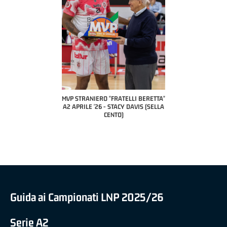
COACH OF THE MONTH
A2 APRILE '26 
PILLASTRINI (UE
CIVIDAL
O "FRATELLI BERETTA"
MVP "FRATELLI BERETTA" SAMUEL
 - STACY DAVIS (SELLA
DILAS B NAZIONALE APRILE '26 -
CENTO)
MARCO RESTELLI (TAV TREVIGLIO
BRIANZA BASKET)
Guida ai Campionati LNP 2025/26
Serie A2