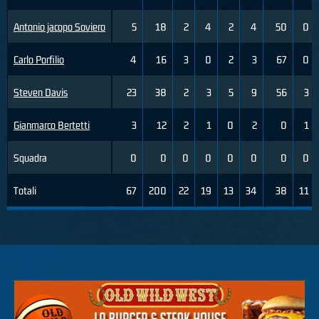
Antonio jacopo Soviero
5
18
2
4
2
4
50
0
Carlo Porfilio
4
16
3
0
2
3
67
0
Steven Davis
23
38
2
3
5
9
56
3
Gianmarco Bertetti
3
12
2
1
0
2
0
1
Squadra
0
0
0
0
0
0
0
0
Totali
67
200
22
19
13
34
38
11