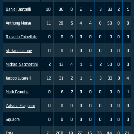
Daniel Donzelli
10
36
0
2
1
3
33
2
5
Anthony Morse
11
28
5
4
4
8
50
0
0
Riccardo Chinellato
0
0
0
0
0
0
0
0
0
Stefano Carone
0
0
0
0
0
0
0
0
0
Michael Sacchettini
2
13
4
1
1
2
50
0
0
Jacopo Lucarelli
12
31
2
1
1
3
33
3
4
Mark Czumbel
0
6
2
0
0
0
0
0
1
Zakaria El agbani
0
0
0
0
0
0
0
0
0
Squadra
0
0
0
0
0
0
0
0
0
Totali
71
200
19
22
16
36
44
8
21