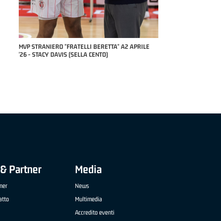
COACH OF THE MONTH "
STEFANO PILLASTRINI 
RILE
MVP "FRATELLI BERETTA" SAMUEL DILAS B
NAZIONALE APRILE '26 - MARCO RESTELLI (TAV
TREVIGLIO BRIANZA BASKET)
& Partner
Media
ner
News
atto
Multimedia
Accredito eventi