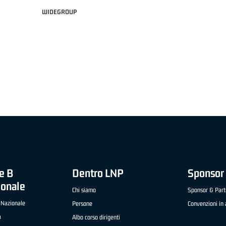
WIDEGROUP
"FRATELLI BERETTA" A2 APRILE '26 -
MVP STRANIERO "FRATELLI BERETTA" A2 AP
(UEB GESTECO CIVIDALE)
'26 - STACY DAVIS (SELLA CENTO)
e B
Dentro LNP
Sponsor 
ionale
Chi siamo
Sponsor & Part
 Nazionale
Persone
Convenzioni in 
a
Albo corso dirigenti