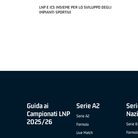
LNP E ICS INSIEME PER LO SVILUPPO DEGLI
IMPIANTI SPORTIVI
MIGLIOR UNDER 21 ADIDAS A2 APRILE '26 -
MVP ITALIANO 
NICOLAS TANFOGLIO (SELLA CENTO)
LUCA CESANA 
 B NAZIONALE
O FABRIANO)
Guida ai
Serie A2
Seri
Campionati LNP
Naz
Serie A2
2025/26
Serie B
Formula
Formul
Live Match