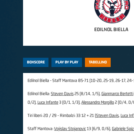
EDILNOL BIELLA
BOXSCORE
PLAY BY PLAY
TABELLINO
Edilnol Biella - Staff Mantova 85-71 (10-20, 25-19, 26-17, 24-
Edilnol Biella:
Steven Davis
25 (8/14, 1/5),
Gianmarco Bertetti
0/2),
Luca Infante
3 (0/1, 1/3),
Alessandro Morgillo
2 (0/4, 0/
Tiri liberi: 20 / 29 - Rimbalzi: 33 12 + 21 (
Steven Davis
,
Luca In
Staff Mantova:
Vojislav Stojanovic
13 (6/9, 0/6),
Gabriele Spiz