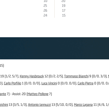
10
20
25
19
26
17
24
15
15)
19 (1/2, 5/7),
Kenny Hasbrouck
12 (0/2, 2/5),
Tommaso Bianchi
9 (0/0, 3/3),
0),
Carlo Porfilio
1 (0/0, 0/0),
Luca Vincini
0 (0/0, 0/0),
Carlo Pietra
0 (0/0, 0
fante
7) - Assist: 20 (
Matteo Pollone
7)
zichini
13 (3/5, 1/3),
Antonio Iannuzzi
13 (5/10, 0/0),
Marco Lagana
11 (4/6, 1