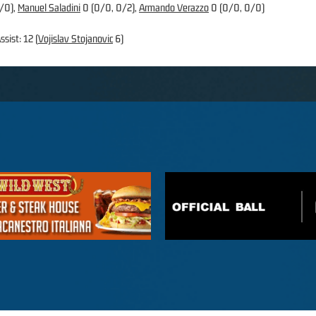
0/0),
Manuel Saladini
0 (0/0, 0/2),
Armando Verazzo
0 (0/0, 0/0)
ssist: 12 (
Vojislav Stojanovic
6)