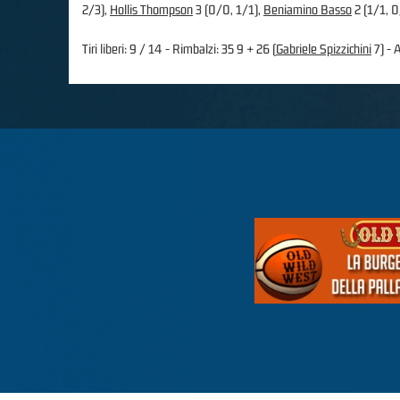
2/3),
Hollis Thompson
3 (0/0, 1/1),
Beniamino Basso
2 (1/1, 
Tiri liberi: 9 / 14 - Rimbalzi: 35 9 + 26 (
Gabriele Spizzichini
7) - A