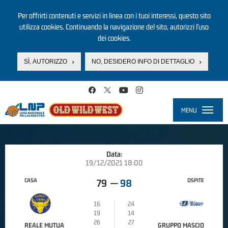
Per offrirti contenuti e servizi in linea con i tuoi interessi, questo sito
utilizza cookies. Continuando la navigazione del sito, autorizzi l’uso
dei cookies.
SÌ, AUTORIZZO
NO, DESIDERO INFO DI DETTAGLIO
Salta al contenuto principale
MENU
Toggle
navigati
Data:
19/12/2021 18:00
CASA
OSPITE
79
—
98
16
24
19
14
26
27
REALE MUTUA
GRUPPO MASCIO