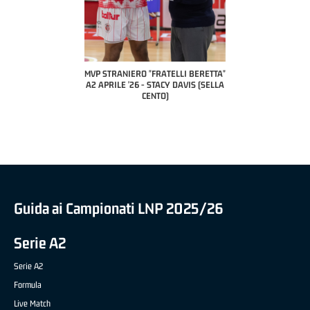
 "FRATELLI BERETTA"
MVP STRANIERO "FRATELLI BERETTA"
MVP "FRATELLI BER
6 - LUCA CESANA (UEB
A2 APRILE '26 - STACY DAVIS (SELLA
DILAS B NAZIONALE 
CO CIVIDALE)
CENTO)
MARCO RESTELLI (T
BRIANZA BA
Guida ai Campionati LNP 2025/26
Serie A2
Serie A2
Formula
Live Match