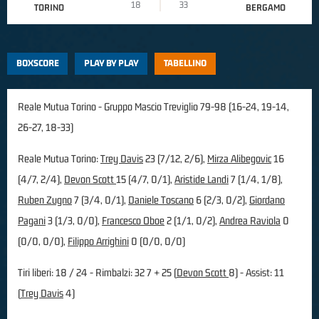
18
33
TORINO
BERGAMO
BOXSCORE
PLAY BY PLAY
TABELLINO
Reale Mutua Torino - Gruppo Mascio Treviglio 79-98 (16-24, 19-14,
26-27, 18-33)
Reale Mutua Torino:
Trey Davis
23 (7/12, 2/6),
Mirza Alibegovic
16
(4/7, 2/4),
Devon Scott
15 (4/7, 0/1),
Aristide Landi
7 (1/4, 1/8),
Ruben Zugno
7 (3/4, 0/1),
Daniele Toscano
6 (2/3, 0/2),
Giordano
Pagani
3 (1/3, 0/0),
Francesco Oboe
2 (1/1, 0/2),
Andrea Raviola
0
(0/0, 0/0),
Filippo Arrighini
0 (0/0, 0/0)
Tiri liberi: 18 / 24 - Rimbalzi: 32 7 + 25 (
Devon Scott
8) - Assist: 11
(
Trey Davis
4)