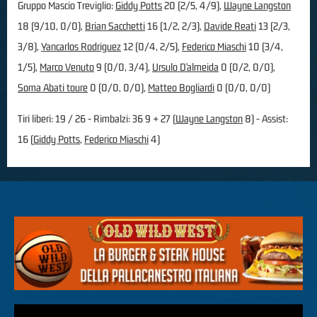
Gruppo Mascio Treviglio:
Giddy Potts
20 (2/5, 4/9),
Wayne Langston
18 (9/10, 0/0),
Brian Sacchetti
16 (1/2, 2/3),
Davide Reati
13 (2/3,
3/8),
Yancarlos Rodriguez
12 (0/4, 2/5),
Federico Miaschi
10 (3/4,
1/5),
Marco Venuto
9 (0/0, 3/4),
Ursulo D’almeida
0 (0/2, 0/0),
Soma Abati toure
0 (0/0, 0/0),
Matteo Bogliardi
0 (0/0, 0/0)
Tiri liberi: 19 / 26 - Rimbalzi: 36 9 + 27 (
Wayne Langston
8) - Assist:
16 (
Giddy Potts
,
Federico Miaschi
4)