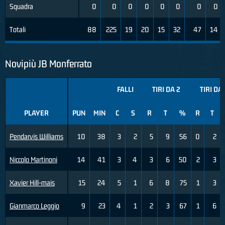
Squadra
0
0
0
0
0
0
0
0
Totali
88
225
19
20
15
32
47
14
Novipiù JB Monferrato
FALLI
TIRI DA 2
TIRI DA 
PLAYER
PUN
MIN
C
S
R
T
%
R
T
Pendarvis Williams
10
38
3
2
5
9
56
0
2
Niccolo Martinoni
14
41
3
4
3
6
50
2
3
Xavier Hill-mais
15
24
5
1
6
8
75
1
3
Gianmarco Leggio
9
23
4
1
2
3
67
1
6