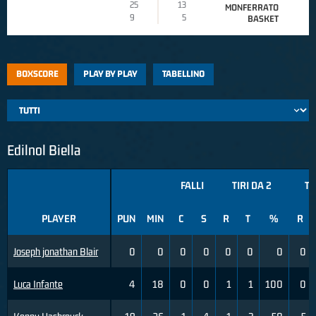
25
13
MONFERRATO
9
5
BASKET
BOXSCORE
PLAY BY PLAY
TABELLINO
Edilnol Biella
FALLI
TIRI DA 2
TI
PLAYER
PUN
MIN
C
S
R
T
%
R
Joseph jonathan Blair
0
0
0
0
0
0
0
0
Luca Infante
4
18
0
0
1
1
100
0