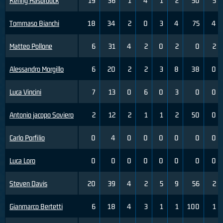
Kenny Hasbrouck
19
36
1
4
1
2
50
5
Tommaso Bianchi
18
34
2
0
3
4
75
4
Matteo Pollone
6
31
4
2
0
2
0
2
Alessandro Morgillo
6
20
2
2
3
8
38
0
Luca Vincini
7
13
0
6
0
3
0
0
Antonio jacopo Soviero
2
12
2
1
1
2
50
0
Carlo Porfilio
0
4
0
0
0
0
0
0
Luca Loro
0
0
0
0
0
0
0
0
Steven Davis
20
39
4
2
5
9
56
2
Gianmarco Bertetti
6
18
4
3
1
1
100
1