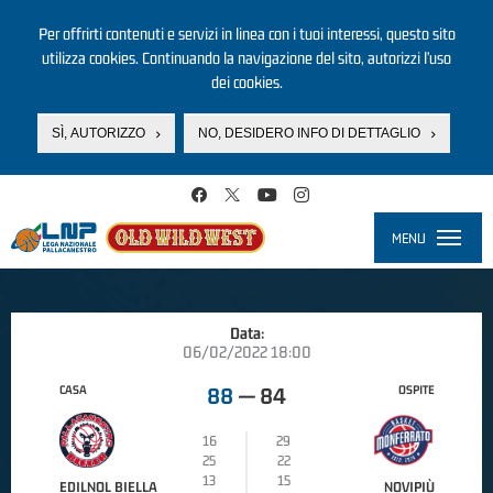
Per offrirti contenuti e servizi in linea con i tuoi interessi, questo sito
utilizza cookies. Continuando la navigazione del sito, autorizzi l’uso
dei cookies.
SÌ, AUTORIZZO
NO, DESIDERO INFO DI DETTAGLIO
Salta al contenuto principale
MENU
Toggle
navigati
Data:
06/02/2022 18:00
CASA
OSPITE
88
—
84
16
29
25
22
13
15
EDILNOL BIELLA
NOVIPIÙ