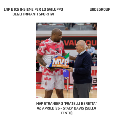
LNP E ICS INSIEME PER LO SVILUPPO
WIDEGROUP
DEGLI IMPIANTI SPORTIVI
COACH OF THE MON
A2 APRILE '26
PILLASTRINI (
CIVIDA
RO "FRATELLI BERETTA"
MVP "FRATELLI BERETTA" SAMUEL
6 - STACY DAVIS (SELLA
DILAS B NAZIONALE APRILE '26 -
CENTO)
MARCO RESTELLI (TAV TREVIGLIO
BRIANZA BASKET)