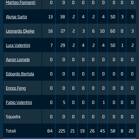
Matteo Formenti
0
0
0
0
0
0
0
0
0
Alvise Sarto
13
38
2
4
2
4
50
3
9
Leonardo Okeke
16
27
2
3
6
10
60
0
3
Luca Valentini
7
29
2
4
2
4
50
1
2
Aaron Lomele
0
0
0
0
0
0
0
0
0
Edoardo Bertola
0
0
0
0
0
0
0
0
0
Enrico Feng
0
0
0
0
0
0
0
0
0
Fabio Valentini
0
5
0
0
0
1
0
0
0
Squadra
0
0
0
0
0
0
0
0
0
Totali
84
225
21
19
26
45
58
8
28