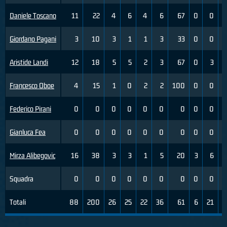
Daniele Toscano
11
22
4
6
4
6
67
0
0
Giordano Pagani
3
10
3
1
1
3
33
0
0
Aristide Landi
12
18
5
5
2
3
67
0
3
Francesco Oboe
4
15
1
0
2
2
100
0
0
Federico Pirani
0
0
0
0
0
0
0
0
0
Gianluca Fea
0
0
0
0
0
0
0
0
0
Mirza Alibegovic
16
38
3
3
1
5
20
3
6
5
Squadra
0
0
0
0
0
0
0
0
0
Totali
88
200
26
25
22
36
61
6
21
2