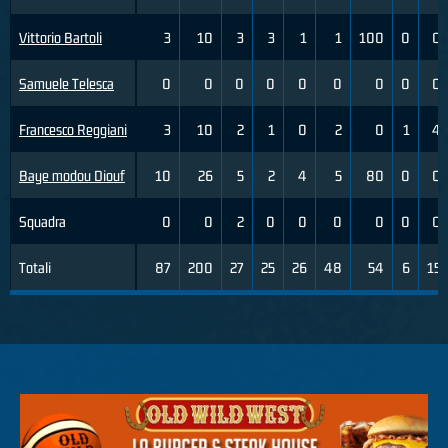
Vittorio Bartoli
3
10
3
3
1
1
100
0
0
Samuele Telesca
0
0
0
0
0
0
0
0
0
Francesco Reggiani
3
10
2
1
0
2
0
1
4
Baye modou Diouf
10
26
5
2
4
5
80
0
0
Squadra
0
0
2
0
0
0
0
0
0
Totali
87
200
27
25
26
48
54
6
15