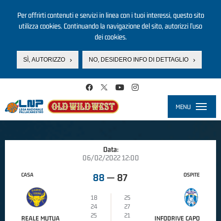
Per offrirti contenuti e servizi in linea con i tuoi interessi, questo sito
utilizza cookies. Continuando la navigazione del sito, autorizzi l’uso
dei cookies.
SÌ, AUTORIZZO
NO, DESIDERO INFO DI DETTAGLIO
Salta al contenuto principale
MENU
Toggle
navigati
Data:
06/02/2022 12:00
CASA
OSPITE
88
—
87
18
25
24
27
25
21
REALE MUTUA
INFODRIVE CAPO