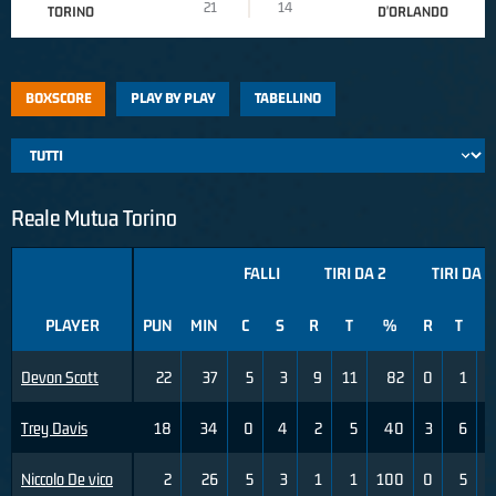
21
14
TORINO
D'ORLANDO
BOXSCORE
PLAY BY PLAY
TABELLINO
Reale Mutua Torino
FALLI
TIRI DA 2
TIRI DA 3
PLAYER
PUN
MIN
C
S
R
T
%
R
T
Devon Scott
22
37
5
3
9
11
82
0
1
Trey Davis
18
34
0
4
2
5
40
3
6
5
Niccolo De vico
2
26
5
3
1
1
100
0
5