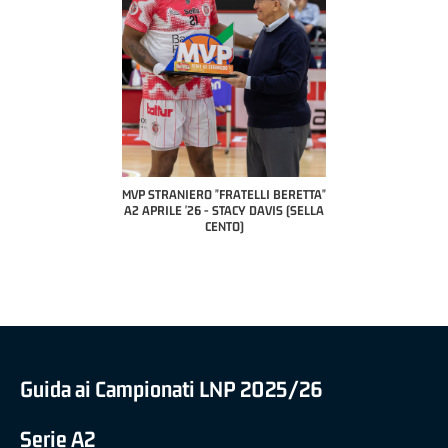
COACH OF THE MONTH
A2 APRILE '26 
PILLASTRINI (UE
CIVIDAL
O "FRATELLI BERETTA"
MVP "FRATELLI BERETTA" SAMUEL
 - STACY DAVIS (SELLA
DILAS B NAZIONALE APRILE '26 -
CENTO)
MARCO RESTELLI (TAV TREVIGLIO
BRIANZA BASKET)
Guida ai Campionati LNP 2025/26
Serie A2