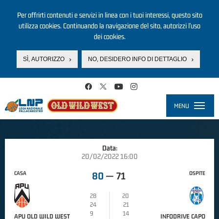
Per offrirti contenuti e servizi in linea con i tuoi interessi, questo sito
utilizza cookies. Continuando la navigazione del sito, autorizzi l’uso
dei cookies.
SÌ, AUTORIZZO
NO, DESIDERO INFO DI DETTAGLIO
Salta al contenuto principale
MENU
Toggle
navigati
Data:
20/02/2022 16:00
CASA
OSPITE
80
—
71
28
20
24
21
9
14
APU OLD WILD WEST
INFODRIVE CAPO