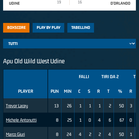
19
16
UDINE
D'ORLANDO
BOXSCORE
PLAY BY PLAY
TABELLINO
Apu Old Wild West Udine
FALLI
TIRI DA 2
TI
PLAYER
PUN
MIN
C
S
R
T
%
R
Trevor Lacey
13
26
1
1
1
2
50
3
Michele Antonutti
8
25
1
0
4
6
67
0
Marco Giuri
8
24
4
2
2
4
50
1