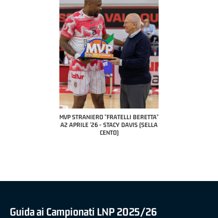
COACH OF THE MONT
A2 APRILE '26 
PILLASTRINI (U
CIVIDAL
O "FRATELLI BERETTA"
MVP "FRATELLI BERETTA" SAMUEL
6 - STACY DAVIS (SELLA
DILAS B NAZIONALE APRILE '26 -
CENTO)
MARCO RESTELLI (TAV TREVIGLIO
BRIANZA BASKET)
Guida ai Campionati LNP 2025/26