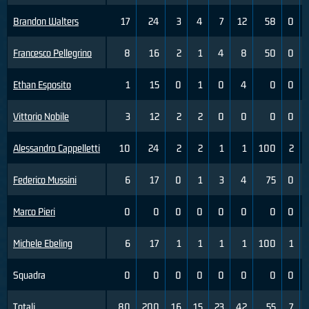
Brandon Walters
17
24
3
4
7
12
58
0
Francesco Pellegrino
8
16
2
1
4
8
50
0
Ethan Esposito
1
15
0
1
0
4
0
0
Vittorio Nobile
3
12
2
2
0
0
0
0
Alessandro Cappelletti
10
24
2
2
1
1
100
2
Federico Mussini
6
17
0
1
3
4
75
0
Marco Pieri
0
0
0
0
0
0
0
0
Michele Ebeling
6
17
1
1
1
1
100
1
Squadra
0
0
0
0
0
0
0
0
Totali
80
200
16
15
23
42
55
7