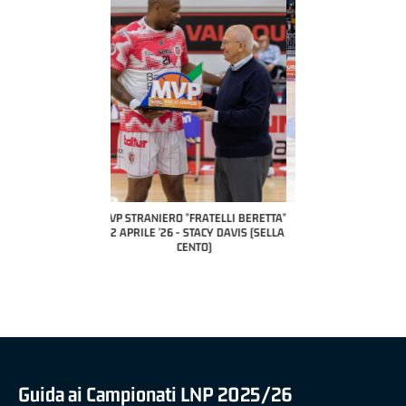
COACH OF THE MONTH
A2 APRILE '26 
PILLASTRINI (UE
CIVIDAL
O "FRATELLI BERETTA"
MVP "FRATELLI BERETTA" SAMUEL
 - STACY DAVIS (SELLA
DILAS B NAZIONALE APRILE '26 -
CENTO)
MARCO RESTELLI (TAV TREVIGLIO
BRIANZA BASKET)
Guida ai Campionati LNP 2025/26