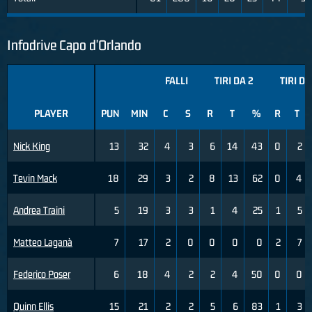
Infodrive Capo d'Orlando
FALLI
TIRI DA 2
TIRI DA
PLAYER
PUN
MIN
C
S
R
T
%
R
T
Nick King
13
32
4
3
6
14
43
0
2
Tevin Mack
18
29
3
2
8
13
62
0
4
Andrea Traini
5
19
3
3
1
4
25
1
5
Matteo Laganà
7
17
2
0
0
0
0
2
7
Federico Poser
6
18
4
2
2
4
50
0
0
Quinn Ellis
15
21
2
2
5
6
83
1
3