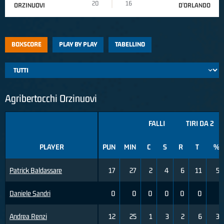
20
16
ORZINUOVI
D'ORLANDO
BOXSCORE
PLAY BY PLAY
TABELLINO
Agribertocchi Orzinuovi
FALLI
TIRI DA 2
PLAYER
PUN
MIN
C
S
R
T
%
Patrick Baldassare
17
27
2
4
6
11
55
Daniele Sandri
0
0
0
0
0
0
0
Andrea Renzi
12
25
1
3
2
6
33