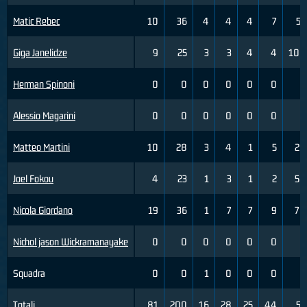
Matic Rebec
10
36
4
4
4
7
57
Giga Janelidze
9
25
3
3
4
4
100
Herman Spinoni
0
0
0
0
0
0
0
Alessio Magarini
0
0
0
0
0
0
0
Matteo Martini
10
28
3
4
1
5
20
Joel Fokou
4
23
1
3
1
2
50
Nicola Giordano
19
36
1
7
7
9
78
Nichol jason Wickramanayake
0
0
0
0
0
0
0
Squadra
0
0
1
0
0
0
0
Totali
81
200
16
28
25
44
57