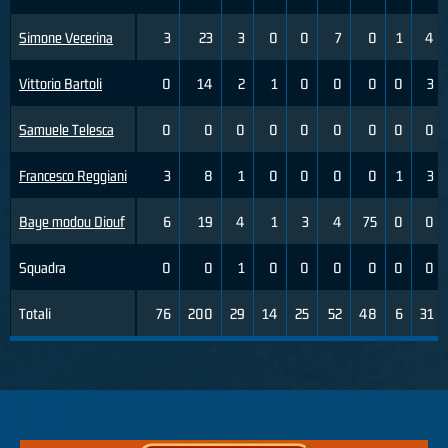
Simone Vecerina
3
23
3
0
0
7
0
1
4
Vittorio Bartoli
0
14
2
1
0
0
0
0
3
Samuele Telesca
0
0
0
0
0
0
0
0
0
Francesco Reggiani
3
8
1
0
0
0
0
1
3
Baye modou Diouf
6
19
4
1
3
4
75
0
0
Squadra
0
0
1
0
0
0
0
0
0
Totali
76
200
29
14
25
52
48
6
31