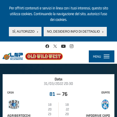
Per offrirti contenuti e servizi in linea con i tuoi interessi, questo sito
utilizza cookies. Continuando la navigazione del sito, autorizzi l’uso
dei cookies.
SÌ, AUTORIZZO
NO, DESIDERO INFO DI DETTAGLIO
Salta al contenuto principale
MENU
Toggle
navigati
Data:
31/03/2022 20:30
CASA
OSPITE
81
—
76
18
18
20
22
23
20
AGRIBERTOCCHI
INFODRIVE CAPO