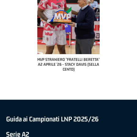
COAC
P
MVP STRANIERO "FRATELLI BERETTA"
MVP "FRATELLI BERETTA" SAMUEL
A2 APRILE '26 - STACY DAVIS (SELLA
DILAS B NAZIONALE APRILE '26 -
CENTO)
MARCO RESTELLI (TAV TREVIGLIO
BRIANZA BASKET)
Guida ai Campionati LNP 2025/26
Serie A2