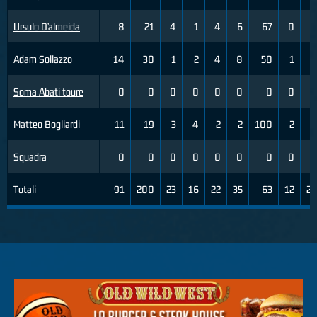
Ursulo D’almeida
8
21
4
1
4
6
67
0
0
Adam Sollazzo
14
30
1
2
4
8
50
1
7
Soma Abati toure
0
0
0
0
0
0
0
0
0
Matteo Bogliardi
11
19
3
4
2
2
100
2
4
Squadra
0
0
0
0
0
0
0
0
0
Totali
91
200
23
16
22
35
63
12
27