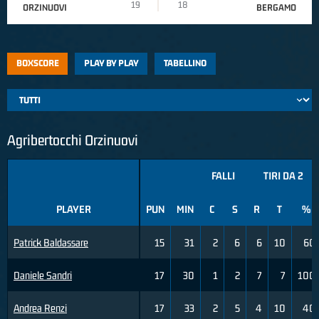
19
18
ORZINUOVI
BERGAMO
BOXSCORE
PLAY BY PLAY
TABELLINO
Agribertocchi Orzinuovi
FALLI
TIRI DA 2
PLAYER
PUN
MIN
C
S
R
T
%
Patrick Baldassare
15
31
2
6
6
10
60
Daniele Sandri
17
30
1
2
7
7
100
Andrea Renzi
17
33
2
5
4
10
40