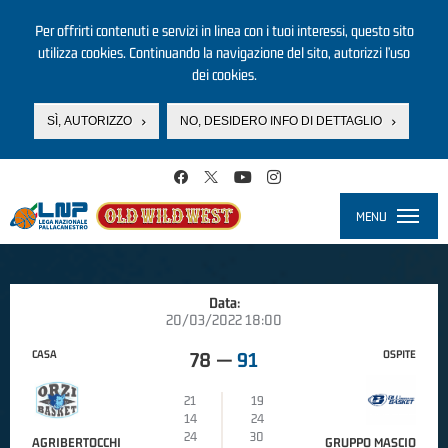
Per offrirti contenuti e servizi in linea con i tuoi interessi, questo sito
utilizza cookies. Continuando la navigazione del sito, autorizzi l’uso
dei cookies.
SÌ, AUTORIZZO
NO, DESIDERO INFO DI DETTAGLIO
Salta al contenuto principale
MENU
Toggle
navigati
Data:
20/03/2022 18:00
CASA
OSPITE
78
—
91
21
19
14
24
24
30
AGRIBERTOCCHI
GRUPPO MASCIO