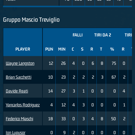
Gruppo Mascio Treviglio
FALLI
TIRI DA 2
TIRI 
PLAYER
PUN
MIN
C
S
R
T
%
R
T
Wayne Langston
12
26
4
0
6
8
75
0
0
Brian Sacchetti
10
23
2
2
2
3
67
2
3
Davide Reati
14
27
3
1
0
0
0
4
5
Yancarlos Rodriguez
4
12
4
3
0
0
0
1
2
Federico Miaschi
18
33
0
3
4
8
50
2
5
Ion Lupusor
0
9
2
0
0
0
0
0
1