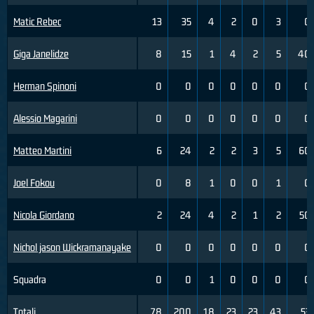
Matic Rebec
13
35
4
2
0
3
0
Giga Janelidze
8
15
1
4
2
5
40
Herman Spinoni
0
0
0
0
0
0
0
Alessio Magarini
0
0
0
0
0
0
0
Matteo Martini
6
24
2
2
3
5
60
Joel Fokou
0
8
1
0
0
1
0
Nicola Giordano
2
24
4
2
1
2
50
Nichol jason Wickramanayake
0
0
0
0
0
0
0
Squadra
0
0
1
0
0
0
0
Totali
78
200
18
23
23
43
53