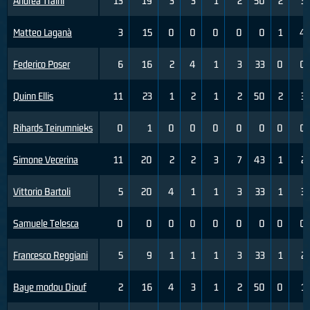
Andrea Traini
13
19
3
3
1
2
50
2
3
Matteo Laganà
3
15
0
0
0
0
0
1
4
Federico Poser
6
16
2
4
1
3
33
0
0
Quinn Ellis
11
23
1
2
1
2
50
2
3
Rihards Teirumnieks
0
1
0
0
0
0
0
0
0
Simone Vecerina
11
20
2
2
3
7
43
1
2
Vittorio Bartoli
5
20
4
1
1
3
33
1
3
Samuele Telesca
0
0
0
0
0
0
0
0
0
Francesco Reggiani
5
9
1
1
1
3
33
1
2
Baye modou Diouf
2
16
4
3
1
2
50
0
1