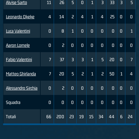
Alvise Sarto
11
26
5
0
1
3
33
3
5
Leonardo Okeke
4
14
2
4
1
4
25
0
0
Luca Valentini
0
8
1
0
0
0
0
0
1
Aaron Lomele
0
2
0
0
0
0
0
0
0
Fabio Valentini
7
37
3
3
1
5
20
0
7
Matteo Ghirlanda
7
20
5
2
1
2
50
1
4
Alessandro Sirchia
0
2
0
0
0
0
0
0
0
Squadra
0
0
0
0
0
0
0
0
0
Totali
66
200
23
19
15
34
44
6
24