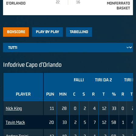
22
16
D'ORLANDO
MONFERRATO
BASKET
BOXSCORE
PLAY BY PLAY
TABELLINO
Infodrive Capo d'Orlando
FALLI
TIRI DA 2
TIRI D
PLAYER
PUN
MIN
C
S
R
T
%
R
T
Nick King
11
28
0
2
4
12
33
0
2
Tevin Mack
20
33
2
5
7
12
58
1
4