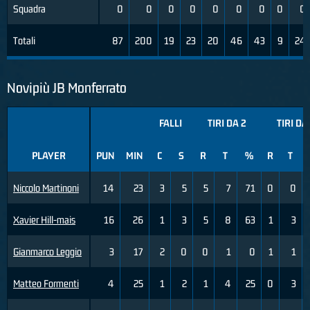
Squadra
0
0
0
0
0
0
0
0
0
Totali
87
200
19
23
20
46
43
9
24
Novipiù JB Monferrato
FALLI
TIRI DA 2
TIRI DA
PLAYER
PUN
MIN
C
S
R
T
%
R
T
Niccolo Martinoni
14
23
3
5
5
7
71
0
0
Xavier Hill-mais
16
26
1
3
5
8
63
1
3
Gianmarco Leggio
3
17
2
0
0
1
0
1
1
Matteo Formenti
4
25
1
2
1
4
25
0
3