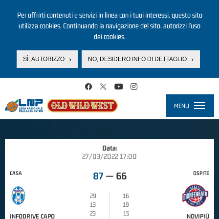
Per offrirti contenuti e servizi in linea con i tuoi interessi, questo sito
utilizza cookies. Continuando la navigazione del sito, autorizzi l’uso
dei cookies.
SÌ, AUTORIZZO
NO, DESIDERO INFO DI DETTAGLIO
Salta al contenuto principale
MENU
Toggle
navigati
Data:
27/03/2022 17:00
CASA
OSPITE
87
—
66
29
16
13
19
23
15
INFODRIVE CAPO
NOVIPIÙ