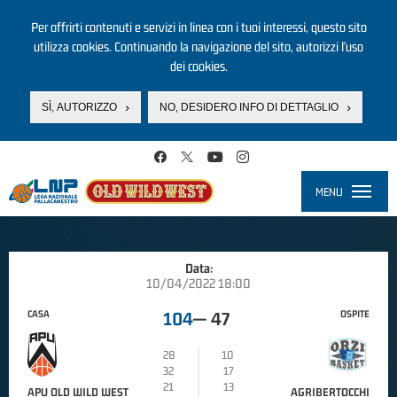
Per offrirti contenuti e servizi in linea con i tuoi interessi, questo sito
utilizza cookies. Continuando la navigazione del sito, autorizzi l’uso
dei cookies.
SÌ, AUTORIZZO
NO, DESIDERO INFO DI DETTAGLIO
Salta al contenuto principale
MENU
Toggle
navigati
Data:
10/04/2022 18:00
CASA
OSPITE
104
—
47
28
10
32
17
21
13
APU OLD WILD WEST
AGRIBERTOCCHI