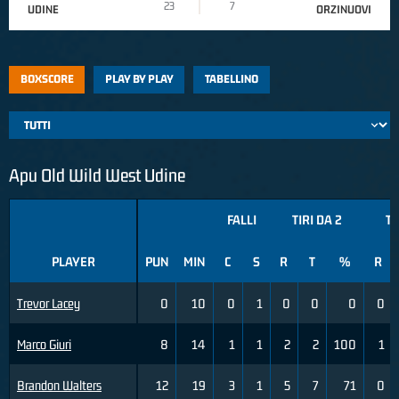
23
7
UDINE
ORZINUOVI
BOXSCORE
PLAY BY PLAY
TABELLINO
Apu Old Wild West Udine
FALLI
TIRI DA 2
TI
PLAYER
PUN
MIN
C
S
R
T
%
R
Trevor Lacey
0
10
0
1
0
0
0
0
Marco Giuri
8
14
1
1
2
2
100
1
Brandon Walters
12
19
3
1
5
7
71
0