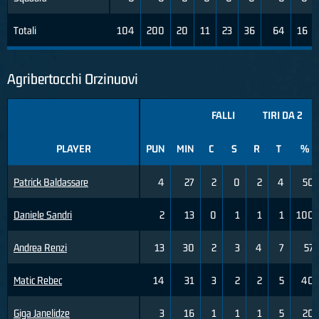
Totali
104
200
20
11
23
36
64
16
Agribertocchi Orzinuovi
FALLI
TIRI DA 2
PLAYER
PUN
MIN
C
S
R
T
%
Patrick Baldassare
4
27
2
0
2
4
50
Daniele Sandri
2
13
0
1
1
1
100
Andrea Renzi
13
30
2
3
4
7
57
Matic Rebec
14
31
3
2
2
5
40
Giga Janelidze
3
16
1
1
1
5
20