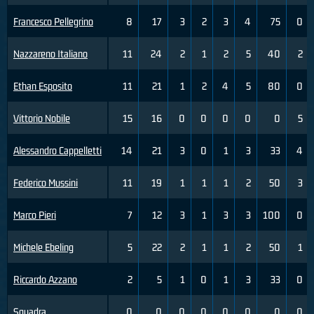
Francesco Pellegrino
8
17
3
2
3
4
75
0
Nazzareno Italiano
11
24
2
1
2
5
40
2
Ethan Esposito
11
21
1
2
4
5
80
0
Vittorio Nobile
15
16
0
0
0
0
0
5
Alessandro Cappelletti
14
21
3
0
1
3
33
4
Federico Mussini
11
19
1
1
1
2
50
3
Marco Pieri
7
12
3
1
3
3
100
0
Michele Ebeling
5
22
2
1
1
2
50
1
Riccardo Azzano
2
5
1
0
1
3
33
0
Squadra
0
0
0
0
0
0
0
0