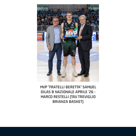
COACH OF THE MONTH
A2 APRILE '26 
PILLASTRINI (UE
CIVIDAL
O "FRATELLI BERETTA"
MVP "FRATELLI BERETTA" SAMUEL
 - STACY DAVIS (SELLA
DILAS B NAZIONALE APRILE '26 -
CENTO)
MARCO RESTELLI (TAV TREVIGLIO
BRIANZA BASKET)