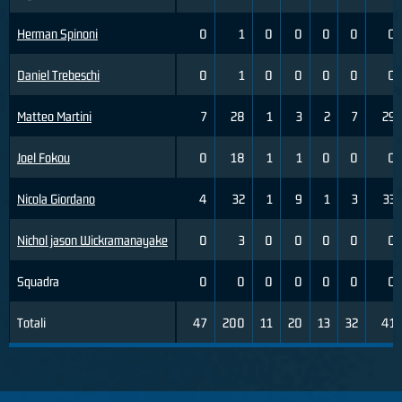
Herman Spinoni
0
1
0
0
0
0
0
Daniel Trebeschi
0
1
0
0
0
0
0
Matteo Martini
7
28
1
3
2
7
29
Joel Fokou
0
18
1
1
0
0
0
Nicola Giordano
4
32
1
9
1
3
33
Nichol jason Wickramanayake
0
3
0
0
0
0
0
Squadra
0
0
0
0
0
0
0
Totali
47
200
11
20
13
32
41