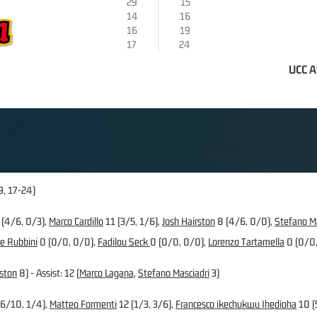
29
15
14
16
16
19
17
24
UCC 
9, 17-24)
(4/6, 0/3),
Marco Cardillo
11 (3/5, 1/6),
Josh Hairston
8 (4/6, 0/0),
Stefano Ma
le Rubbini
0 (0/0, 0/0),
Fadilou Seck
0 (0/0, 0/0),
Lorenzo Tartamella
0 (0/0,
rston
8) - Assist: 12 (
Marco Lagana
,
Stefano Masciadri
3)
(6/10, 1/4),
Matteo Formenti
12 (1/3, 3/6),
Francesco ikechukwu Ihedioha
10 (