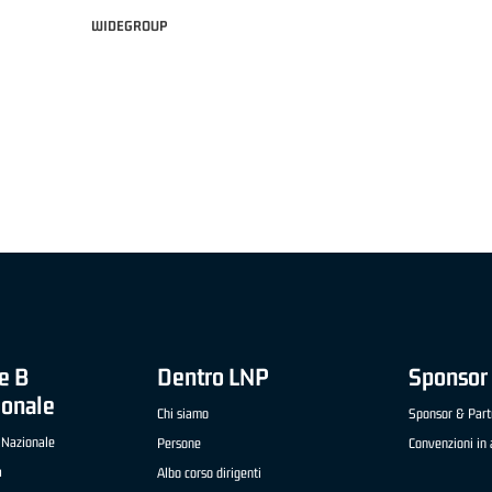
WIDEGROUP
 21 ADIDAS A2 APRILE '26 -
MVP ITALIANO "FRATELLI BERETTA" A2 APRILE
OGLIO (SELLA CENTO)
LUCA CESANA (UEB GESTECO CIVIDALE)
e B
Dentro LNP
Sponsor 
ionale
Chi siamo
Sponsor & Part
 Nazionale
Persone
Convenzioni in 
a
Albo corso dirigenti