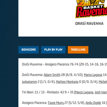
ORASÌ RAVENNA
BOXSCORE
PLAY BY PLAY
TABELLINO
OraSì Ravenna - Assigeco Piacenza 76-74 (29-15, 14-16, 16-1
OraSì Ravenna:
Adam Smith
28 (6/8, 4/10),
Marco Lagana
14 
Jurkatamm
2 (1/1, 0/4),
Matteo Montano
0 (0/0, 0/4),
Miche
Tiri liberi: 13 / 13 - Rimbalzi: 42 9 + 33 (
Marco Lagana
,
Josh Hai
Assigeco Piacenza:
Toure Murry
27 (5/12, 5/8),
Andy Ogide
16 