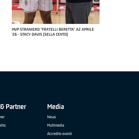
 '26 -
MVP STRANIERO "FRATELLI BERETTA" A2 APRILE
MVP "FRATELLI BERETT
'26 - STACY DAVIS (SELLA CENTO)
NAZIONALE APRILE '26
TREVIGLIO BRIANZA B
& Partner
Media
ner
News
atto
Multimedia
Accredito eventi