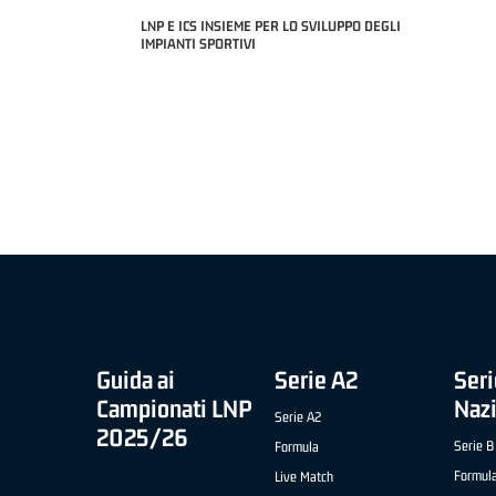
LNP E ICS INSIEME PER LO SVILUPPO DEGLI
2 APRILE '26 -
IMPIANTI SPORTIVI
O CIVIDALE)
MIGLIOR UNDER
NICOLAS TANF
COACH OF THE MONTH "SLIMSTOCK" B NAZIONALE
APRILE '26 - ELIA ROSSI (RISTOPRO FABRIANO)
Guida ai
Serie A2
Seri
Campionati LNP
Naz
Serie A2
2025/26
Serie B
Formula
Formul
Live Match