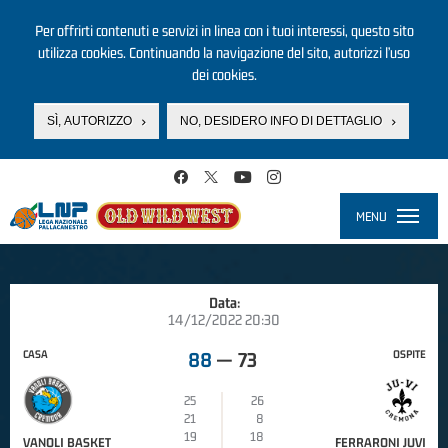
Per offrirti contenuti e servizi in linea con i tuoi interessi, questo sito
utilizza cookies. Continuando la navigazione del sito, autorizzi l’uso
dei cookies.
SÌ, AUTORIZZO
NO, DESIDERO INFO DI DETTAGLIO
Salta al contenuto principale
MENU
Toggle
navigati
Data:
14/12/2022 20:30
CASA
OSPITE
88
—
73
25
26
21
8
19
18
VANOLI BASKET
FERRARONI JUVI