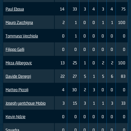
Paul Eboua
14
33
3
4
3
4
75
Mauro Zacchigna
2
1
0
0
1
1
100
Tommaso Vecchiola
0
1
0
0
0
0
0
Filippo Galli
0
0
0
0
0
0
0
Mirza Alibegovic
13
25
1
0
2
2
100
Davide Denegri
22
27
5
1
5
6
83
Matteo Piccoli
4
30
2
3
0
0
0
Joseph yantchoue Mobio
3
15
3
1
1
3
33
Kevin Ndzie
0
0
0
0
0
0
0
Squadra
0
0
0
0
0
0
0