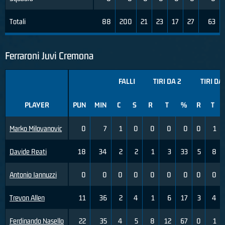
Totali
88
200
21
23
17
27
63
Ferraroni Juvi Cremona
FALLI
TIRI DA 2
TIRI DA
PLAYER
PUN
MIN
C
S
R
T
%
R
T
Marko Milovanovic
0
7
1
0
0
0
0
0
1
Davide Reati
18
34
2
2
1
3
33
5
8
Antonio Iannuzzi
0
0
0
0
0
0
0
0
0
Trevon Allen
11
36
2
4
1
6
17
3
4
Ferdinando Nasello
22
35
4
5
8
12
67
0
1