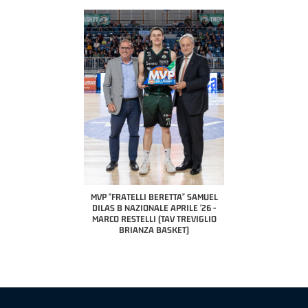
COACH OF THE MONTH
A2 APRILE '26 
PILLASTRINI (UE
CIVIDAL
O "FRATELLI BERETTA"
MVP "FRATELLI BERETTA" SAMUEL
 - STACY DAVIS (SELLA
DILAS B NAZIONALE APRILE '26 -
CENTO)
MARCO RESTELLI (TAV TREVIGLIO
BRIANZA BASKET)