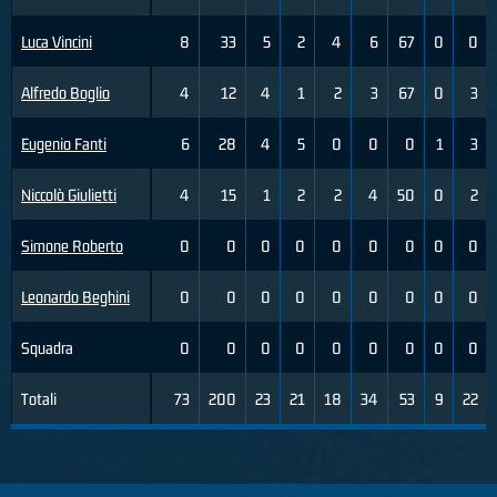
Luca Vincini
8
33
5
2
4
6
67
0
0
Alfredo Boglio
4
12
4
1
2
3
67
0
3
Eugenio Fanti
6
28
4
5
0
0
0
1
3
Niccolò Giulietti
4
15
1
2
2
4
50
0
2
Simone Roberto
0
0
0
0
0
0
0
0
0
Leonardo Beghini
0
0
0
0
0
0
0
0
0
Squadra
0
0
0
0
0
0
0
0
0
Totali
73
200
23
21
18
34
53
9
22