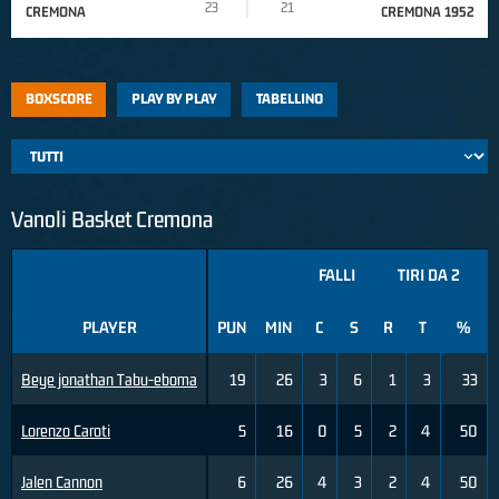
23
21
CREMONA
CREMONA 1952
BOXSCORE
PLAY BY PLAY
TABELLINO
Vanoli Basket Cremona
FALLI
TIRI DA 2
PLAYER
PUN
MIN
C
S
R
T
%
Beye jonathan Tabu-eboma
19
26
3
6
1
3
33
Lorenzo Caroti
5
16
0
5
2
4
50
Jalen Cannon
6
26
4
3
2
4
50