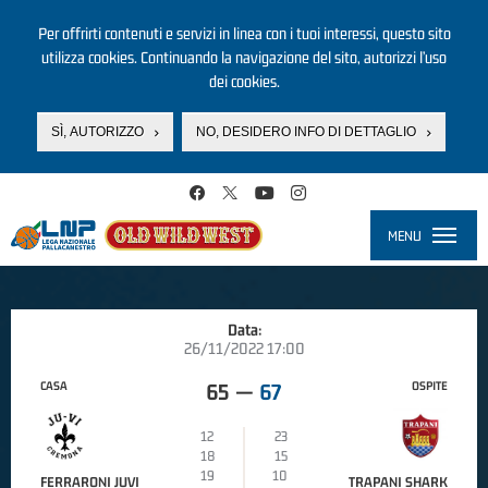
Per offrirti contenuti e servizi in linea con i tuoi interessi, questo sito
utilizza cookies. Continuando la navigazione del sito, autorizzi l’uso
dei cookies.
SÌ, AUTORIZZO
NO, DESIDERO INFO DI DETTAGLIO
Salta al contenuto principale
MENU
Toggle
navigati
Data:
26/11/2022 17:00
CASA
OSPITE
65
—
67
12
23
18
15
19
10
FERRARONI JUVI
TRAPANI SHARK