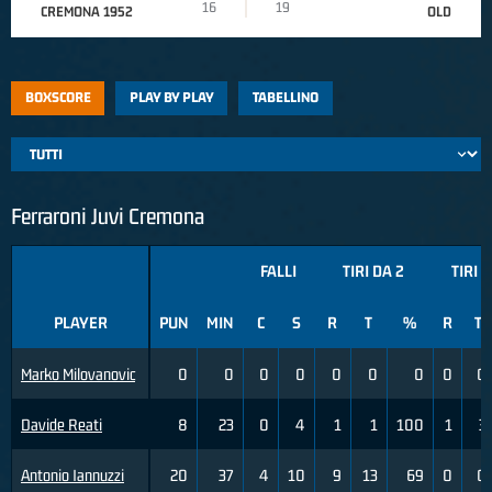
16
19
CREMONA 1952
OLD
BOXSCORE
PLAY BY PLAY
TABELLINO
Ferraroni Juvi Cremona
FALLI
TIRI DA 2
TIRI 
PLAYER
PUN
MIN
C
S
R
T
%
R
T
Marko Milovanovic
0
0
0
0
0
0
0
0
0
Davide Reati
8
23
0
4
1
1
100
1
3
Antonio Iannuzzi
20
37
4
10
9
13
69
0
0