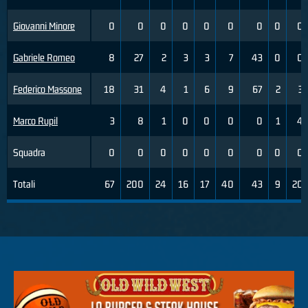
Giovanni Minore
0
0
0
0
0
0
0
0
0
Gabriele Romeo
8
27
2
3
3
7
43
0
0
Federico Massone
18
31
4
1
6
9
67
2
3
Marco Rupil
3
8
1
0
0
0
0
1
4
Squadra
0
0
0
0
0
0
0
0
0
Totali
67
200
24
16
17
40
43
9
20