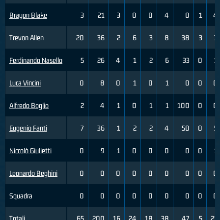
Brayon Blake
3
21
3
0
0
4
0
1
4
Trevon Allen
20
36
2
6
3
8
38
3
7
Ferdinando Nasello
5
26
4
1
2
6
33
0
1
Luca Vincini
0
8
0
1
0
1
0
0
0
Alfredo Boglio
2
4
1
0
1
1
100
0
0
Eugenio Fanti
7
36
1
2
2
4
50
0
5
Niccolò Giulietti
0
9
1
0
0
0
0
0
1
Leonardo Beghini
0
0
0
0
0
0
0
0
0
Squadra
0
0
0
0
0
0
0
0
0
Totali
65
200
16
24
18
38
47
5
21