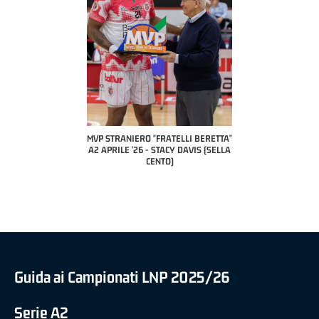
COACH OF THE
A2 APRILE
PILLASTRI
CI
ANIERO "FRATELLI BERETTA"
MVP "FRATELLI BERETTA" SAMUEL
LE '26 - STACY DAVIS (SELLA
DILAS B NAZIONALE APRILE '26 -
CENTO)
MARCO RESTELLI (TAV TREVIGLIO
BRIANZA BASKET)
Guida ai Campionati LNP 2025/26
Serie A2