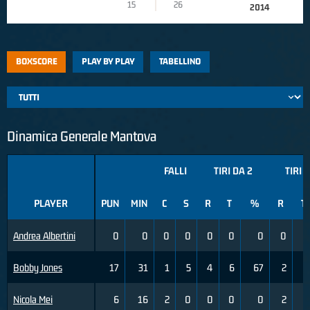
15
26
2014
BOXSCORE
PLAY BY PLAY
TABELLINO
Dinamica Generale Mantova
FALLI
TIRI DA 2
TIRI 
PLAYER
PUN
MIN
C
S
R
T
%
R
T
Andrea Albertini
0
0
0
0
0
0
0
0
0
Bobby Jones
17
31
1
5
4
6
67
2
4
Nicola Mei
6
16
2
0
0
0
0
2
5