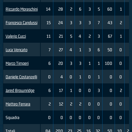
Riccardo Moraschini
14
28
2
6
3
5
60
1
4
Francesco Candussi
15
24
3
3
3
7
43
2
4
Valerio Cucci
11
21
5
4
2
3
67
1
2
Luca Vencato
7
27
4
1
3
6
50
0
2
Marco Timperi
6
20
3
3
1
1
100
0
1
Daniele Costanzelli
0
4
0
1
0
1
0
0
0
Jared Brownridge
6
17
1
0
0
3
0
2
6
Matteo Ferrara
2
12
2
2
0
0
0
0
0
Squadra
0
0
0
0
0
0
0
0
0
Totali
84
200
23
25
16
32
50
10
28