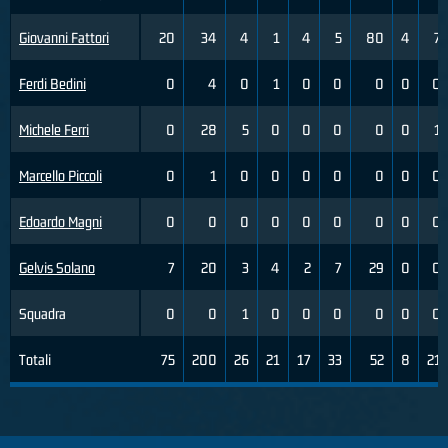
Giovanni Fattori
20
34
4
1
4
5
80
4
7
Ferdi Bedini
0
4
0
1
0
0
0
0
0
Michele Ferri
0
28
5
0
0
0
0
0
1
Marcello Piccoli
0
1
0
0
0
0
0
0
0
Edoardo Magni
0
0
0
0
0
0
0
0
0
Gelvis Solano
7
20
3
4
2
7
29
0
0
Squadra
0
0
1
0
0
0
0
0
0
Totali
75
200
26
21
17
33
52
8
21