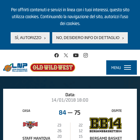
Per offrirti contenuti e servizi in linea con i tuoi interessi, questo sito
utilizza cookies. Continuando la navigazione del sito, autorizzi l’uso
dei cookies.
SÌ, AUTORIZZO
NO, DESIDERO INFO DI DETTAGLIO
Salta al contenuto principale
MENU
Toggle
navigati
Data:
14/01/2018 18:00
CASA
OSPITE
84
—
75
23
22
26
12
20
15
STAFF MANTOVA
BERGAMO BASKET