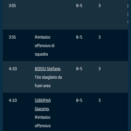
3:55
8-5
3
Mo
L
S
3:55
Rimbalzo
8-5
3
offensivo di
squadra
4:10
BOSSI Stefano
,
8-5
3
Tiro sbagliato da
fuori area
4:10
SIBERNA
8-5
3
Giacomo
,
Rimbalzo
offensivo