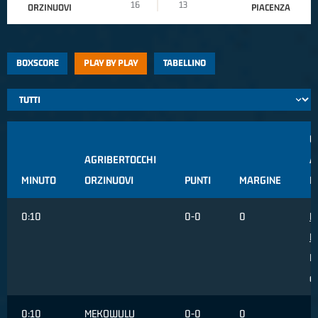
16
13
ORZINUOVI
PIACENZA
BOXSCORE
PLAY BY PLAY
TABELLINO
U
AGRIBERTOCCHI
A
MINUTO
ORZINUOVI
PUNTI
MARGINE
P
0:10
0-0
0
Mo
L
Fa
c
0:10
MEKOWULU
0-0
0