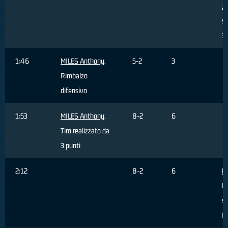
J
sb
3 
1:46
MILES Anthony
,
5-2
3
Rimbalzo
difensivo
1:53
MILES Anthony
,
8-2
6
Tiro realizzato da
3 punti
2:12
8-2
6
Mo
L
sb
fu