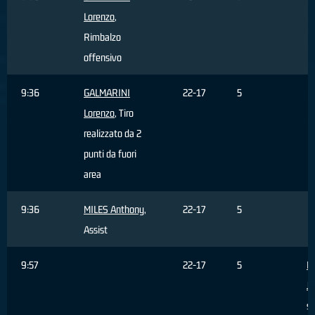
Lorenzo
,
Rimbalzo
offensivo
9:36
GALMARINI
22-17
5
Lorenzo
, Tiro
realizzato da 2
punti da fuori
area
9:36
MILES Anthony
,
22-17
5
Assist
9:57
22-17
5
F
J
sb