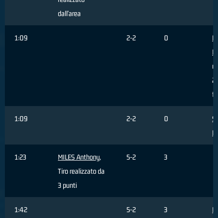
dall'area
1:09
2-2
0
Mo
L
re
2 
fu
1:09
2-2
0
Sa
M
1:23
MILES Anthony
,
5-2
3
Tiro realizzato da
3 punti
1:42
5-2
3
F