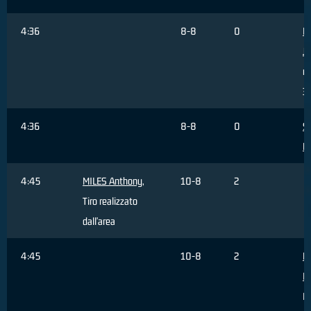
4:36
8-8
0
F
J
re
3 
4:36
8-8
0
Sa
M
4:45
MILES Anthony
,
10-8
2
Tiro realizzato
dall'area
4:45
10-8
2
Mo
L
Fa