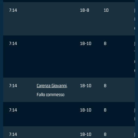
7:14
18-8
10
Ha
R
of
7:14
18-10
8
Ha
Ti
re
da
7:14
Carenza Giovanni
,
18-10
8
Fallo commesso
7:14
18-10
8
Ha
Fa
7:14
18-10
8
Ha