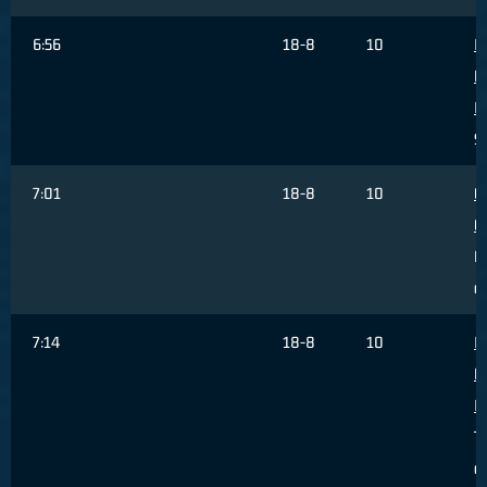
6:56
18-8
10
I
F
I
S
7:01
18-8
10
G
G
R
di
7:14
18-8
10
I
F
I
Ti
da