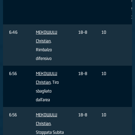
sb
3 
6:46
MEKOWULU
18-8
10
Christian
,
Rimbalzo
difensivo
6:56
MEKOWULU
18-8
10
Christian
, Tiro
sbagliato
dall'area
6:56
MEKOWULU
18-8
10
Christian
,
Stoppata Subita