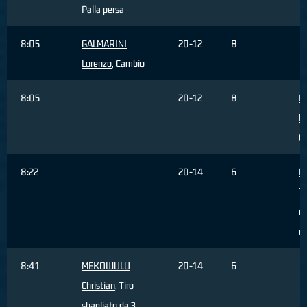
Palla persa
8:05
GALMARINI
20-12
8
Lorenzo
, Cambio
8:05
20-12
8
P
M
C
8:22
20-14
6
Ha
Ti
re
da
8:41
MEKOWULU
20-14
6
Christian
, Tiro
sbagliato da 3