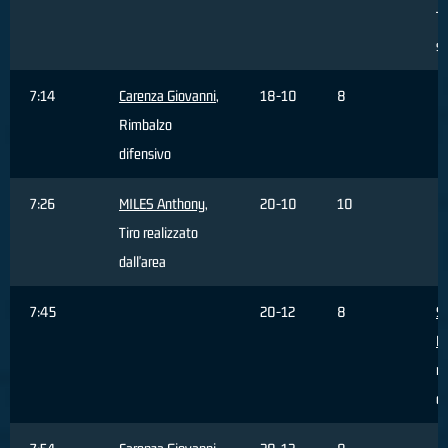
Ti
sb
7:14
Carenza Giovanni
,
18-10
8
Rimbalzo
difensivo
7:26
MILES Anthony
,
20-10
10
Tiro realizzato
dall'area
7:45
20-12
8
Sa
M
re
da