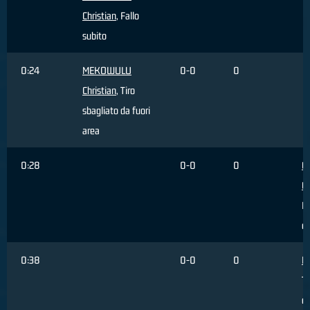
Christian
, Fallo
subito
0:24
MEKOWULU
0-0
0
Christian
, Tiro
sbagliato da fuori
area
0:28
0-0
0
G
G
R
di
0:38
0-0
0
Ha
Ti
da