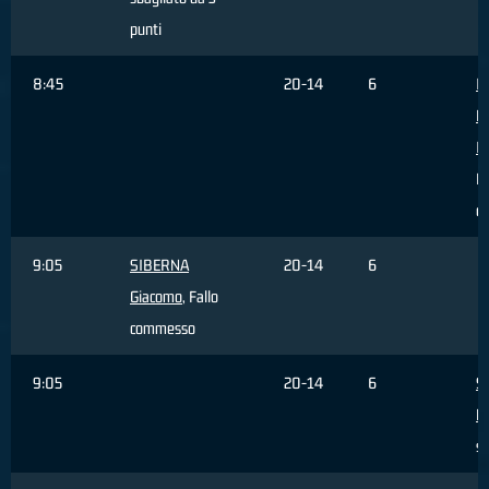
punti
8:45
20-14
6
I
F
I
R
di
9:05
SIBERNA
20-14
6
Giacomo
, Fallo
commesso
9:05
20-14
6
Sa
M
su