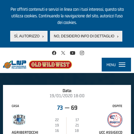
Per offrirti contenuti e servizi in linea con i tuoi interessi, questo sito
utilizza cookies. Continuando la navigazione del sito, autorizzi l’uso
dei cookies.
SÌ, AUTORIZZO
NO, DESIDERO INFO DI DETTAGLIO
Salta al contenuto principale
MENU
Toggle
navigati
Data:
19/01/2020 18:00
CASA
OSPITE
73
—
69
22
17
19
21
16
18
AGRIBERTOCCHI
UCC ASSIGECO