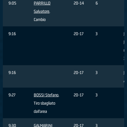
9:05
PARRILLO
20-14
6
Salvatore
,
Cambio
9:16
20-17
3
P
M
re
3 
9:16
20-17
3
Ha
As
9:27
BOSSI Stefano
,
20-17
3
Tiro sbagliato
dall'area
9:30
GALMARINI
20-17
3