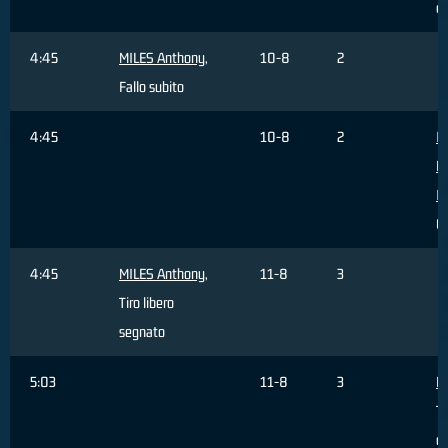
c
4:45
MILES Anthony
,
10-8
2
Fallo subito
4:45
10-8
2
I
F
I
C
4:45
MILES Anthony
,
11-8
3
Tiro libero
segnato
5:03
11-8
3
Ha
Ti
da