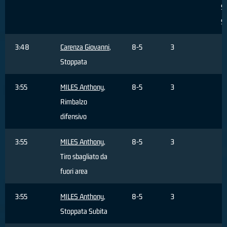
S
S
3:48
Carenza Giovanni
,
8-5
3
Stoppata
3:55
MILES Anthony
,
8-5
3
Rimbalzo
difensivo
3:55
MILES Anthony
,
8-5
3
Tiro sbagliato da
fuori area
3:55
MILES Anthony
,
8-5
3
Stoppata Subita