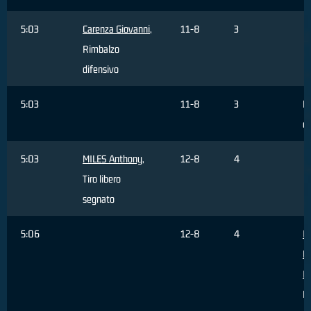
5:03
Carenza Giovanni
,
11-8
3
Rimbalzo
difensivo
5:03
11-8
3
Fa
di
5:03
MILES Anthony
,
12-8
4
Tiro libero
segnato
5:06
12-8
4
I
F
I
Fa