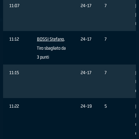
11:07
24-17
7
Fe
M
C
11:12
BOSSI Stefano
,
24-17
7
Tiro sbagliato da
3 punti
11:15
24-17
7
Ha
R
di
11:22
24-19
5
P
M
re
da