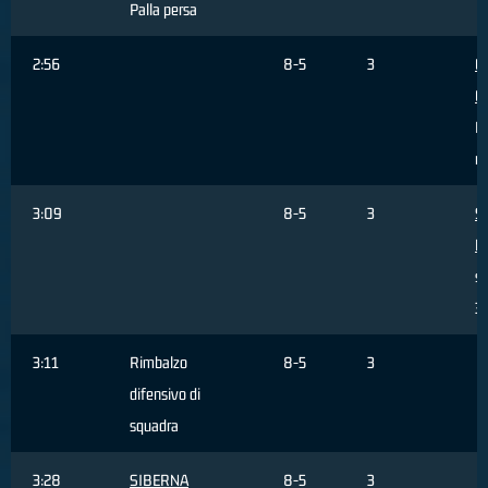
Palla persa
2:56
8-5
3
G
G
Pa
re
3:09
8-5
3
Sa
M
sb
3 
3:11
Rimbalzo
8-5
3
difensivo di
squadra
3:28
SIBERNA
8-5
3