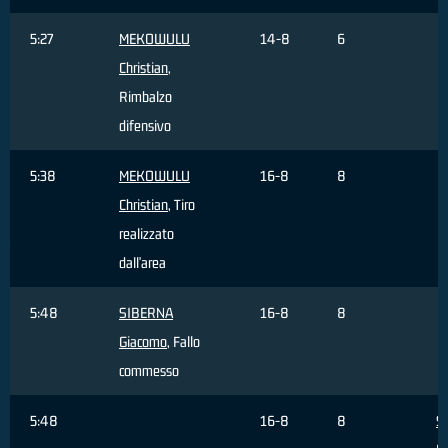
5:27
MEKOWULU
14-8
6
Christian
,
Rimbalzo
difensivo
5:38
MEKOWULU
16-8
8
Christian
, Tiro
realizzato
dall'area
5:48
SIBERNA
16-8
8
Giacomo
, Fallo
commesso
5:48
16-8
8
Sa