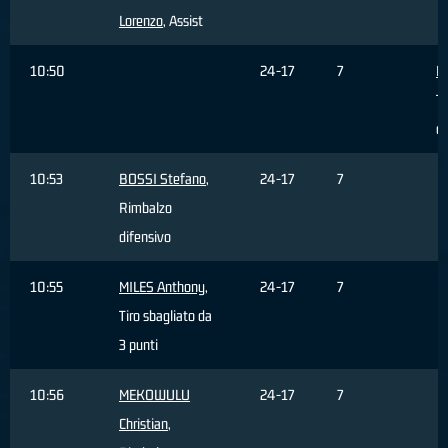
Lorenzo
, Assist
10:50
24-17
7
Ha
Ti
da
10:53
BOSSI Stefano
,
24-17
7
Rimbalzo
difensivo
10:55
MILES Anthony
,
24-17
7
Tiro sbagliato da
3 punti
10:56
MEKOWULU
24-17
7
Christian
,