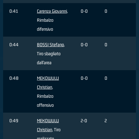
0:41
Carenza Giovanni
,
0-0
0
Rimbalzo
difensivo
0:44
BOSSI Stefano
,
0-0
0
Tiro sbagliato
dall'area
0:48
MEKOWULU
0-0
0
Christian
,
Rimbalzo
offensivo
0:49
MEKOWULU
2-0
2
Christian
, Tiro
realizzato