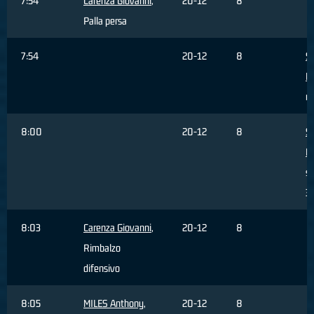
7:54
Carenza Giovanni
,
20-12
8
Palla persa
7:54
20-12
8
Sa
M
re
8:00
20-12
8
Sa
M
sb
3 
8:03
Carenza Giovanni
,
20-12
8
Rimbalzo
difensivo
8:05
MILES Anthony
,
20-12
8