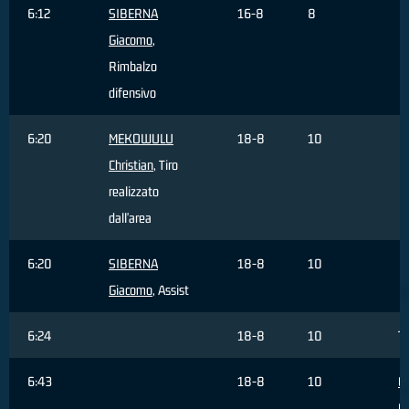
6:12
SIBERNA
16-8
8
Giacomo
,
Rimbalzo
difensivo
6:20
MEKOWULU
18-8
10
Christian
, Tiro
realizzato
dall'area
6:20
SIBERNA
18-8
10
Giacomo
, Assist
6:24
18-8
10
T
6:43
18-8
10
G
G