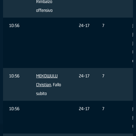
Rimbalzo
offensivo
10:56
24-17
7
I
F
I
Fa
c
10:56
MEKOWULU
24-17
7
Christian
, Fallo
subito
10:56
24-17
7
G
G
C