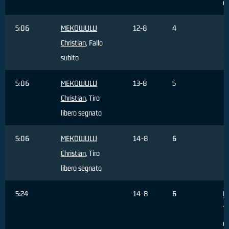
c
5:06
MEKOWULU
12-8
4
Christian
, Fallo
subito
5:06
MEKOWULU
13-8
5
Christian
, Tiro
libero segnato
5:06
MEKOWULU
14-8
6
Christian
, Tiro
libero segnato
5:24
14-8
6
Ha
Ti
da