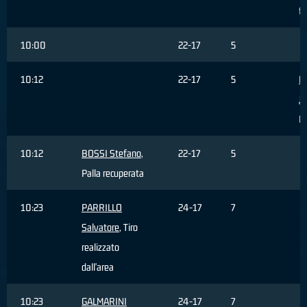
fu
10:00
22-17
5
10:12
22-17
5
F
J
Pa
10:12
BOSSI Stefano
,
22-17
5
Palla recuperata
10:23
PARRILLO
24-17
7
Salvatore
, Tiro
realizzato
dall'area
10:23
GALMARINI
24-17
7