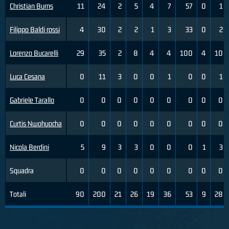
Christian Burns
11
24
2
5
4
7
57
0
1
Filippo Baldi rossi
4
30
2
2
1
3
33
0
2
Lorenzo Bucarelli
29
35
2
8
4
4
100
4
10
Luca Cesana
0
11
3
0
0
1
0
0
1
Gabriele Tarallo
0
0
0
0
0
0
0
0
0
Curtis Nwohuocha
0
0
0
0
0
0
0
0
0
Nicola Berdini
5
9
3
3
0
0
0
1
3
Squadra
0
0
0
0
0
0
0
0
0
Totali
90
200
21
26
19
36
53
9
28