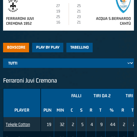
27
25
19
21
25
23
FERRARONI JUVI
ACQUA S.BERNARDO
16
21
CREMONA 1952
CANTÙ
BOXSCORE
PLAY BY PLAY
TABELLINO
Ferraroni Juvi Cremona
FALLI
TIRI DA 2
TIRI 
PLAYER
PUN
MIN
C
S
R
T
%
R
T
Tekele Cotton
19
32
2
5
4
9
44
2
2