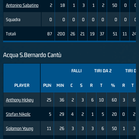
Antonino Sabatino
2
18
1
3
1
2
50
0
0
Squadra
0
0
0
0
0
0
0
0
0
Totali
87
200
26
21
19
37
51
11
24
Acqua S.Bernardo Cantù
FALLI
TIRI DA 2
TIRI DA
PLAYER
PUN
MIN
C
S
R
T
%
R
T
Anthony Hickey
25
36
2
3
6
10
60
3
6
Stefan Nikolic
5
29
4
2
1
5
20
0
2
Solomon Young
11
26
3
3
3
6
50
1
3