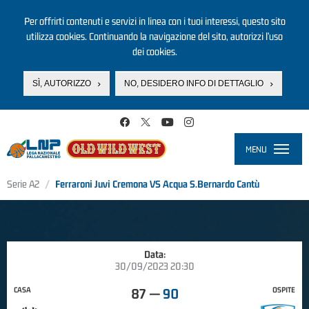
Per offrirti contenuti e servizi in linea con i tuoi interessi, questo sito
utilizza cookies. Continuando la navigazione del sito, autorizzi l’uso
dei cookies.
SÌ, AUTORIZZO
NO, DESIDERO INFO DI DETTAGLIO
Salta al contenuto principale
MENU
Toggle
navigati
Serie A2
Ferraroni Juvi Cremona VS Acqua S.Bernardo Cantù
Data:
30/09/2023 20:30
CASA
OSPITE
87
—
90