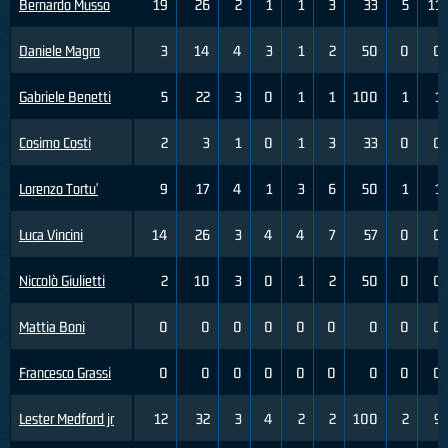
Bernardo Musso
19
26
2
1
1
3
33
5
11
Daniele Magro
3
14
4
3
1
2
50
0
0
Gabriele Benetti
5
22
3
0
1
1
100
1
1
Cosimo Costi
2
3
1
0
1
3
33
0
0
Lorenzo Tortu'
9
17
4
1
3
6
50
1
1
Luca Vincini
14
26
3
4
4
7
57
0
0
Niccolò Giulietti
2
10
3
0
1
2
50
0
0
Mattia Boni
0
0
0
0
0
0
0
0
0
Francesco Grassi
0
0
0
0
0
0
0
0
0
Lester Medford jr
12
32
3
4
2
2
100
2
9