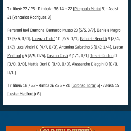
Tiri liberi: 22 / 25 - Rimbalzi: 36 14 + 22 (
Pierpaolo Marini
8) - Assist:
21 (
Yancarlos Rodriguez
8)
Ferraroni Juvi Cremona:
Bernardo Musso
23 (5/5, 3/7),
Daniele Magro
13 (5/6, 0/0),
Lorenzo Tortu'
10 (2/5, 0/1),
Gabriele Benetti
9 (2/4,
1/2),
Luca Vincini
8 (4/7, 0/0),
Antonino Sabatino
5 (0/2, 1/4),
Lester
Medford jr
5 (2/9, 0/5),
Cosimo Costi
2 (1/1, 0/1),
Tekele Cotton
0
(0/0, 0/0),
Mattia Boni
0 (0/0, 0/0),
Alessandro Biaggini
0 (0/0,
0/0)
Tiri liberi: 18 / 22 - Rimbalzi: 25 5 + 20 (
Lorenzo Tortu'
6) - Assist: 15
(
Lester Medford jr
6)