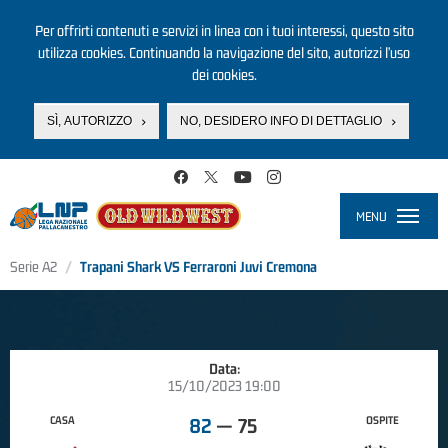
Per offrirti contenuti e servizi in linea con i tuoi interessi, questo sito
utilizza cookies. Continuando la navigazione del sito, autorizzi l’uso
dei cookies.
SÌ, AUTORIZZO
NO, DESIDERO INFO DI DETTAGLIO
Salta al contenuto principale
MENU
Toggle
navigati
Serie A2
Trapani Shark VS Ferraroni Juvi Cremona
Data:
15/10/2023 19:00
CASA
OSPITE
82
—
75