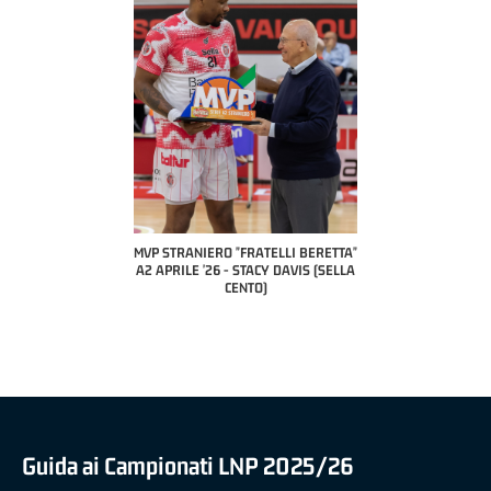
COACH OF THE MO
A2 APRILE '2
PILLASTRINI 
CIVID
ERO "FRATELLI BERETTA"
MVP "FRATELLI BERETTA" SAMUEL
'26 - STACY DAVIS (SELLA
DILAS B NAZIONALE APRILE '26 -
CENTO)
MARCO RESTELLI (TAV TREVIGLIO
BRIANZA BASKET)
Guida ai Campionati LNP 2025/26