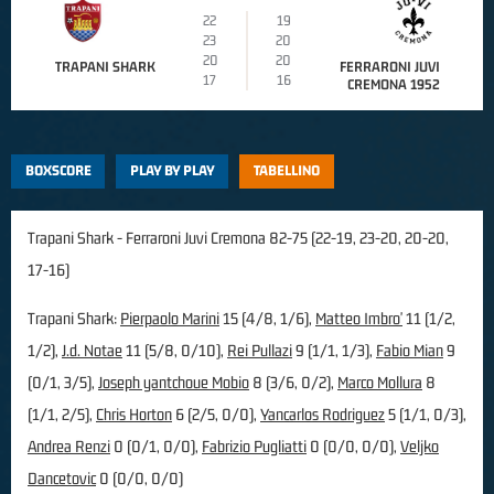
22
19
23
20
20
20
TRAPANI SHARK
FERRARONI JUVI
17
16
CREMONA 1952
BOXSCORE
PLAY BY PLAY
TABELLINO
Trapani Shark - Ferraroni Juvi Cremona 82-75 (22-19, 23-20, 20-20,
17-16)
Trapani Shark:
Pierpaolo Marini
15 (4/8, 1/6),
Matteo Imbro'
11 (1/2,
1/2),
J.d. Notae
11 (5/8, 0/10),
Rei Pullazi
9 (1/1, 1/3),
Fabio Mian
9
(0/1, 3/5),
Joseph yantchoue Mobio
8 (3/6, 0/2),
Marco Mollura
8
(1/1, 2/5),
Chris Horton
6 (2/5, 0/0),
Yancarlos Rodriguez
5 (1/1, 0/3),
Andrea Renzi
0 (0/1, 0/0),
Fabrizio Pugliatti
0 (0/0, 0/0),
Veljko
Dancetovic
0 (0/0, 0/0)