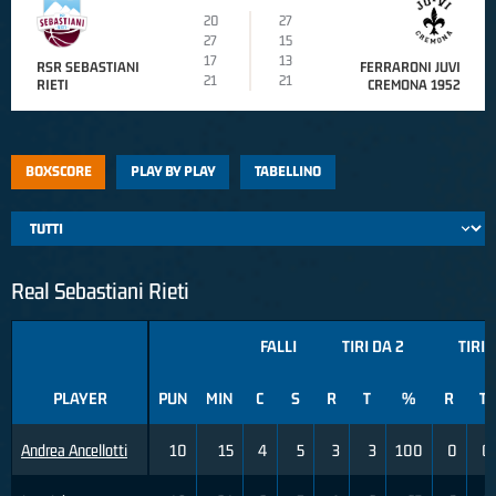
20
27
27
15
17
13
RSR SEBASTIANI
FERRARONI JUVI
21
21
RIETI
CREMONA 1952
BOXSCORE
PLAY BY PLAY
TABELLINO
Real Sebastiani Rieti
FALLI
TIRI DA 2
TIRI 
PLAYER
PUN
MIN
C
S
R
T
%
R
T
Andrea Ancellotti
10
15
4
5
3
3
100
0
0