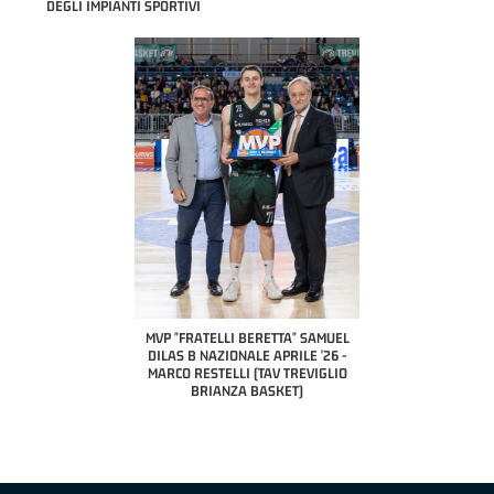
DEGLI IMPIANTI SPORTIVI
COACH OF THE MONTH
A2 APRILE '26 
PILLASTRINI (UE
CIVIDAL
O "FRATELLI BERETTA"
MVP "FRATELLI BERETTA" SAMUEL
 - STACY DAVIS (SELLA
DILAS B NAZIONALE APRILE '26 -
CENTO)
MARCO RESTELLI (TAV TREVIGLIO
BRIANZA BASKET)