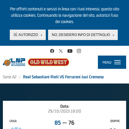
Per offrirti contenuti e servizi in linea con i tuoi interessi, questo sito
utilizza cookies. Continuando la navigazione del sito, autorizzi l’uso
dei cookies.
SÌ, AUTORIZZO
NO, DESIDERO INFO DI DETTAGLIO
Salta al contenuto principale
MENU
Toggle
navigati
Serie A2
Real Sebastiani Rieti VS Ferraroni Juvi Cremona
Data:
29/10/2023 18:00
CASA
OSPITE
85
—
76