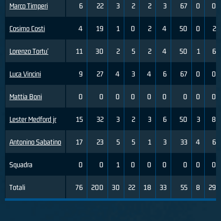
Marco Timperi
6
22
3
2
2
3
67
0
0
Cosimo Costi
4
19
1
0
2
4
50
0
2
Lorenzo Tortu'
11
30
2
5
2
4
50
1
6
Luca Vincini
9
27
4
3
4
6
67
0
0
Mattia Boni
0
0
0
0
0
0
0
0
0
Lester Medford jr
15
32
3
2
3
6
50
3
8
Antonino Sabatino
17
23
5
5
1
3
33
4
6
Squadra
0
0
1
0
0
0
0
0
0
Totali
76
200
30
22
18
33
55
8
29