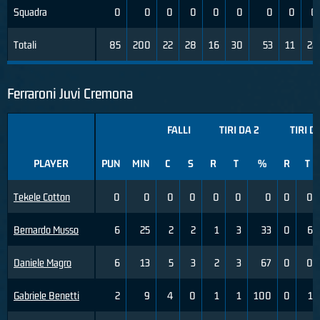
Squadra
0
0
0
0
0
0
0
0
0
Totali
85
200
22
28
16
30
53
11
22
Ferraroni Juvi Cremona
FALLI
TIRI DA 2
TIRI D
PLAYER
PUN
MIN
C
S
R
T
%
R
T
Tekele Cotton
0
0
0
0
0
0
0
0
0
Bernardo Musso
6
25
2
2
1
3
33
0
6
Daniele Magro
6
13
5
3
2
3
67
0
0
Gabriele Benetti
2
9
4
0
1
1
100
0
1