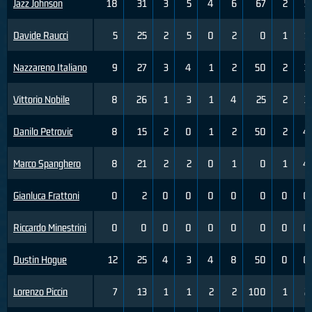
Jazz Johnson
18
31
3
5
4
6
67
2
5
Davide Raucci
5
25
2
5
0
2
0
1
1
Nazzareno Italiano
9
27
3
4
1
2
50
2
3
Vittorio Nobile
8
26
1
3
1
4
25
2
3
Danilo Petrovic
8
15
2
0
1
2
50
2
4
Marco Spanghero
8
21
2
2
0
1
0
1
4
Gianluca Frattoni
0
2
0
0
0
0
0
0
0
Riccardo Minestrini
0
0
0
0
0
0
0
0
0
Dustin Hogue
12
25
4
3
4
8
50
0
0
Lorenzo Piccin
7
13
1
1
2
2
100
1
2