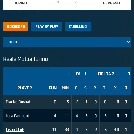
18
21
TORINO
BERGAMO
BOXSCORE
PLAY BY PLAY
TABELLINO
Reale Mutua Torino
FALLI
TIRI DA 2
TIR
PLAYER
PUN
MIN
C
S
R
T
%
R
Franko Bushati
0
15
2
1
0
0
0
0
Luca Campani
4
11
4
3
0
3
0
0
Jason Clark
11
33
1
3
2
5
40
1