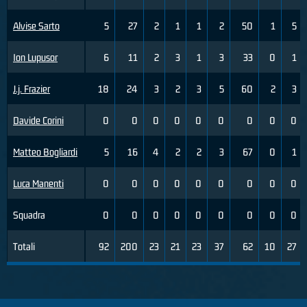
Alvise Sarto
5
27
2
1
1
2
50
1
5
Ion Lupusor
6
11
2
3
1
3
33
0
1
J.j. Frazier
18
24
3
2
3
5
60
2
3
Davide Corini
0
0
0
0
0
0
0
0
0
Matteo Bogliardi
5
16
4
2
2
3
67
0
1
Luca Manenti
0
0
0
0
0
0
0
0
0
Squadra
0
0
0
0
0
0
0
0
0
Totali
92
200
23
21
23
37
62
10
27