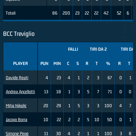
Totali
86
200
23
22
22
42
52
6
BCC Treviglio
FALLI
TIRI DA 2
TIRI DA 
PLAYER
PUN
MIN
C
S
R
T
%
R
T
Davide Reati
4
23
4
1
2
3
67
0
1
Andrea Ancellotti
13
18
1
3
5
7
71
0
0
Mitja Nikolic
20
29
1
5
3
3
100
4
7
Jacopo Borra
10
22
2
2
5
10
50
0
1
Simone Pepe
11
30
4
2
1
1
100
3
8