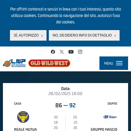
Per offrirti contenuti e servizi in linea con i tuoi interessi, questo sito
utilizza cookies. Continuando la navigazione del sito, autorizzi l’uso
dei cookies.
SÌ, AUTORIZZO
NO, DESIDERO INFO DI DETTAGLIO
Salta al contenuto principale
MENU
Toggle
navigati
Data:
28/02/2021 18:00
CASA
OSPITE
86
—
92
30
20
18
25
20
26
REALE MUTUA
GRUPPO MASCIO