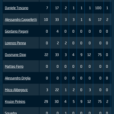
Daniele Toscano
7
17
2
1
1
1
100
1
Alessandro Cappelletti
10
33
3
3
1
6
17
2
Giordano Pagani
0
4
0
0
0
0
0
0
Lorenzo Penna
0
2
2
0
0
0
0
0
Ousmane Diop
22
33
3
4
9
12
75
0
Matteo Ferro
0
0
0
0
0
0
0
0
Alessandro Origlia
0
0
0
0
0
0
0
0
Mirza Alibegovic
3
22
1
2
0
3
0
0
Kruize Pinkins
29
30
4
5
9
12
75
2
Squadra
0
0
1
0
0
0
0
0