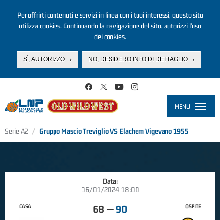
Per offrirti contenuti e servizi in linea con i tuoi interessi, questo sito
utilizza cookies. Continuando la navigazione del sito, autorizzi l’uso
dei cookies.
SÌ, AUTORIZZO
NO, DESIDERO INFO DI DETTAGLIO
Salta al contenuto principale
MENU
Toggle
navigati
Serie A2
Gruppo Mascio Treviglio VS Elachem Vigevano 1955
Data:
06/01/2024 18:00
CASA
OSPITE
68
—
90