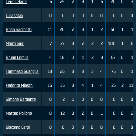
Terrell Harris
6
29
2
3
1
5
20
0
3
Luca Vitali
0
0
0
0
0
0
0
0
0
Brian Sacchetti
11
20
2
3
1
2
50
1
1
Marco Giuri
7
27
3
2
2
2
100
1
6
Bruno Cerella
4
18
0
1
2
3
67
0
1
Tommaso Guariglia
13
26
3
8
3
4
75
0
1
Federico Miaschi
15
35
3
4
1
4
25
2
11
Simone Barbante
0
2
1
0
0
0
0
0
0
Matteo Pollone
0
12
3
2
0
1
0
0
2
Giacomo Carpi
0
0
0
0
0
0
0
0
0