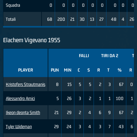
Squadra
0
0
0
0
0
0
0
0
0
Totali
68
200
21
30
13
27
48
4
26
Elachem Vigevano 1955
FALLI
TIRI DA 2
TI
PLAYER
PUN
MIN
C
S
R
T
%
R
Kristofers Strautmanis
8
15
5
5
2
3
67
0
Alessandro Amici
5
26
3
2
1
1
100
1
Ikeon deonta Smith
21
29
2
4
6
9
67
2
Tyler Wideman
29
24
3
4
3
7
43
6