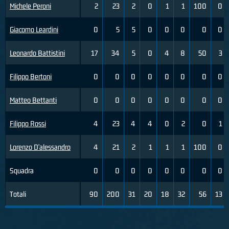
Michele Peroni
2
23
2
0
1
1
100
0
Giacomo Leardini
0
5
5
0
0
0
0
0
Leonardo Battistini
17
34
5
0
4
8
50
3
Filippo Bertoni
0
0
0
0
0
0
0
0
Matteo Bettanti
0
0
0
0
0
0
0
0
Filippo Rossi
4
23
4
4
0
2
0
1
Lorenzo D'alessandro
4
21
2
1
1
1
100
0
Squadra
0
0
0
0
0
0
0
0
Totali
90
200
31
20
18
32
56
13