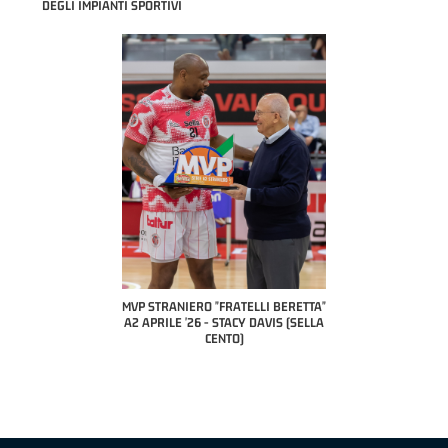
DEGLI IMPIANTI SPORTIVI
COAC
P
MVP STRANIERO "FRATELLI BERETTA"
MVP "FRATELLI BERETTA" SAMUEL
A2 APRILE '26 - STACY DAVIS (SELLA
DILAS B NAZIONALE APRILE '26 -
CENTO)
MARCO RESTELLI (TAV TREVIGLIO
BRIANZA BASKET)