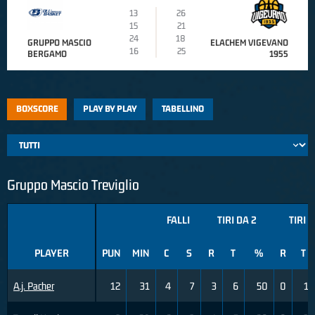
13
26
15
21
24
18
GRUPPO MASCIO
ELACHEM VIGEVANO
16
25
BERGAMO
1955
BOXSCORE
PLAY BY PLAY
TABELLINO
Gruppo Mascio Treviglio
FALLI
TIRI DA 2
TIRI 
PLAYER
PUN
MIN
C
S
R
T
%
R
T
A.j. Pacher
12
31
4
7
3
6
50
0
1