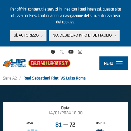
Per offrirti contenuti e servizi in linea con i tuoi interessi, questo sito
utilizza cookies. Continuando la navigazione del sito, autorizzi l’uso
dei cookies.
SÌ, AUTORIZZO
NO, DESIDERO INFO DI DETTAGLIO
Salta al contenuto principale
MENU
Toggle
navigati
Serie A2
Real Sebastiani Rieti VS Luiss Roma
Data:
14/01/2024 18:00
CASA
OSPITE
81
—
72