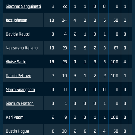
Giacomo Sanguinetti
3
22
1
1
0
0
0
1
Jazz Johnson
18
34
4
3
3
6
50
3
Davide Raucci
0
4
2
1
0
1
0
0
Nazzareno Italiano
10
23
3
5
2
3
67
0
Alvise Sarto
18
23
0
1
3
3
100
4
Danilo Petrovic
7
19
3
1
2
2
100
1
Marco Spanghero
0
0
0
0
0
0
0
0
Gianluca Frattoni
0
1
0
0
0
1
0
0
Karl Poom
2
9
3
0
1
1
100
0
Dustin Hogue
6
30
2
6
2
4
50
0