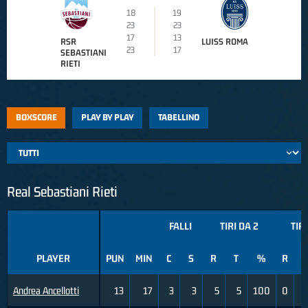
18
19
23
23
17
13
RSR
LUISS ROMA
23
17
SEBASTIANI
RIETI
BOXSCORE
PLAY BY PLAY
TABELLINO
Real Sebastiani Rieti
FALLI
TIRI DA 2
TIRI
PLAYER
PUN
MIN
C
S
R
T
%
R
T
Andrea Ancellotti
13
17
3
3
5
5
100
0