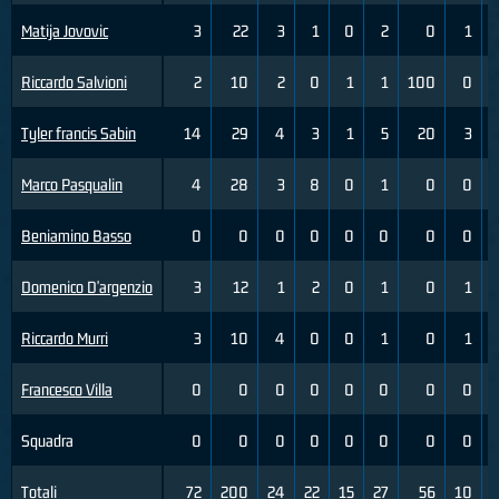
Matija Jovovic
3
22
3
1
0
2
0
1
Riccardo Salvioni
2
10
2
0
1
1
100
0
Tyler francis Sabin
14
29
4
3
1
5
20
3
Marco Pasqualin
4
28
3
8
0
1
0
0
Beniamino Basso
0
0
0
0
0
0
0
0
Domenico D'argenzio
3
12
1
2
0
1
0
1
Riccardo Murri
3
10
4
0
0
1
0
1
Francesco Villa
0
0
0
0
0
0
0
0
Squadra
0
0
0
0
0
0
0
0
Totali
72
200
24
22
15
27
56
10