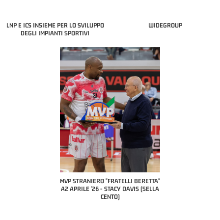
LNP E ICS INSIEME PER LO SVILUPPO
WIDEGROUP
DEGLI IMPIANTI SPORTIVI
COACH OF THE M
A2 APRILE 
PILLASTRINI
CIV
IERO "FRATELLI BERETTA"
MVP "FRATELLI BERETTA" SAMUEL
 '26 - STACY DAVIS (SELLA
DILAS B NAZIONALE APRILE '26 -
CENTO)
MARCO RESTELLI (TAV TREVIGLIO
BRIANZA BASKET)