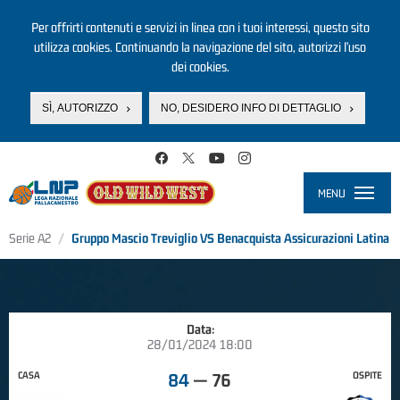
Per offrirti contenuti e servizi in linea con i tuoi interessi, questo sito
utilizza cookies. Continuando la navigazione del sito, autorizzi l’uso
dei cookies.
SÌ, AUTORIZZO
NO, DESIDERO INFO DI DETTAGLIO
Salta al contenuto principale
MENU
Toggle
navigati
Serie A2
Gruppo Mascio Treviglio VS Benacquista Assicurazioni Latina
Data:
28/01/2024 18:00
CASA
OSPITE
84
—
76