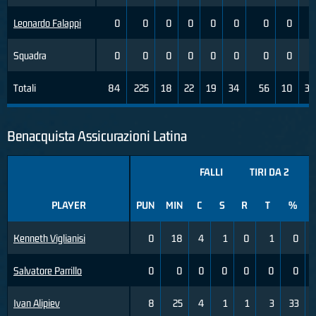
Leonardo Falappi
0
0
0
0
0
0
0
0
0
Squadra
0
0
0
0
0
0
0
0
0
Totali
84
225
18
22
19
34
56
10
31
Benacquista Assicurazioni Latina
FALLI
TIRI DA 2
PLAYER
PUN
MIN
C
S
R
T
%
Kenneth Viglianisi
0
18
4
1
0
1
0
Salvatore Parrillo
0
0
0
0
0
0
0
Ivan Alipiev
8
25
4
1
1
3
33