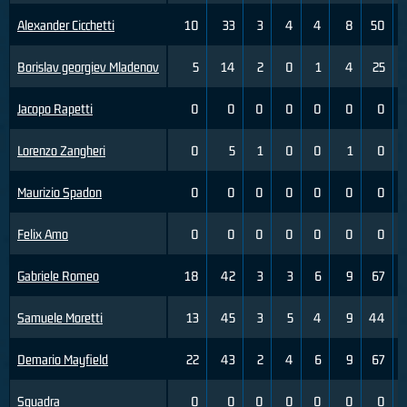
Alexander Cicchetti
10
33
3
4
4
8
50
Borislav georgiev Mladenov
5
14
2
0
1
4
25
Jacopo Rapetti
0
0
0
0
0
0
0
Lorenzo Zangheri
0
5
1
0
0
1
0
Maurizio Spadon
0
0
0
0
0
0
0
Felix Amo
0
0
0
0
0
0
0
Gabriele Romeo
18
42
3
3
6
9
67
Samuele Moretti
13
45
3
5
4
9
44
Demario Mayfield
22
43
2
4
6
9
67
Squadra
0
0
0
0
0
0
0