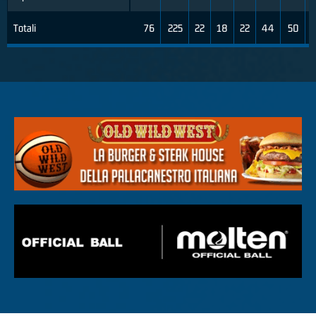
Totali
76
225
22
18
22
44
50