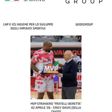
LNP E ICS INSIEME PER LO SVILUPPO
WIDEGROUP
DEGLI IMPIANTI SPORTIVI
COACH OF THE MONTH
A2 APRILE '26 
PILLASTRINI (UE
CIVIDAL
O "FRATELLI BERETTA"
MVP "FRATELLI BERETTA" SAMUEL
 - STACY DAVIS (SELLA
DILAS B NAZIONALE APRILE '26 -
CENTO)
MARCO RESTELLI (TAV TREVIGLIO