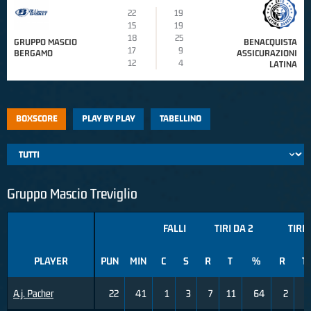
22
19
15
19
18
25
GRUPPO MASCIO
BENACQUISTA
17
9
BERGAMO
ASSICURAZIONI
12
4
LATINA
BOXSCORE
PLAY BY PLAY
TABELLINO
Gruppo Mascio Treviglio
FALLI
TIRI DA 2
TIRI 
PLAYER
PUN
MIN
C
S
R
T
%
R
T
A.j. Pacher
22
41
1
3
7
11
64
2
3