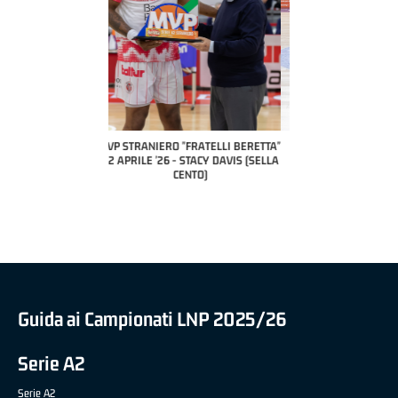
COACH OF THE MONTH
A2 APRILE '26 
PILLASTRINI (UE
CIVIDAL
O "FRATELLI BERETTA"
MVP "FRATELLI BERETTA" SAMUEL
 - STACY DAVIS (SELLA
DILAS B NAZIONALE APRILE '26 -
CENTO)
MARCO RESTELLI (TAV TREVIGLIO
BRIANZA BASKET)
Guida ai Campionati LNP 2025/26
Serie A2
Serie A2