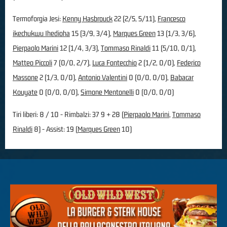
Termoforgia Jesi:
Kenny Hasbrouck
22 (2/5, 5/11),
Francesco
ikechukwu Ihedioha
15 (3/9, 3/4),
Marques Green
13 (1/3, 3/6),
Pierpaolo Marini
12 (1/4, 3/3),
Tommaso Rinaldi
11 (5/10, 0/1),
Matteo Piccoli
7 (0/0, 2/7),
Luca Fontecchio
2 (1/2, 0/0),
Federico
Massone
2 (1/3, 0/0),
Antonio Valentini
0 (0/0, 0/0),
Babacar
Kouyate
0 (0/0, 0/0),
Simone Mentonelli
0 (0/0, 0/0)
Tiri liberi: 8 / 10 - Rimbalzi: 37 9 + 28 (
Pierpaolo Marini
,
Tommaso
Rinaldi
8) - Assist: 19 (
Marques Green
10)