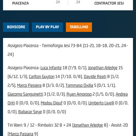
24
24
PIACENZA
CONTRACTOR JESI
BOXSCORE
PLAY BY PLAY
TABELLINO
Assigeco Piacenza - Termoforgia Jesi 73-84 (11-21, 18-18, 20-21, 24-
24)
Assigeco Piacenza:
Luca Infante
18 (7/9, 0/1),
Jonathan Arledge
15
(6/12, 1/3),
Carlton Guyton
14 (7/10, 0/8),
Davide Reati
8 (1/2,
2/5),
Marco Passera
8 (3/3, 0/2),
Tommaso Oxilia
5 (0/1, 1/1),
Giacomo Sanguinetti
3 (1/2, 0/3),
Ryan Amoroso
2 (1/5, 0/0),
Andrea
Oriti
0 (0/0, 0/0),
Modou Diouf
0 (0/0, 0/0),
Umberto Livelli
0 (0/0,
0/0),
Babacar Seye
0 (0/0, 0/0)
Tiri liberi: 9 / 12 - Rimbalzi: 32 8 + 24 (
Jonathan Arledge
8) - Assist: 20
(
Marco Passera
9)