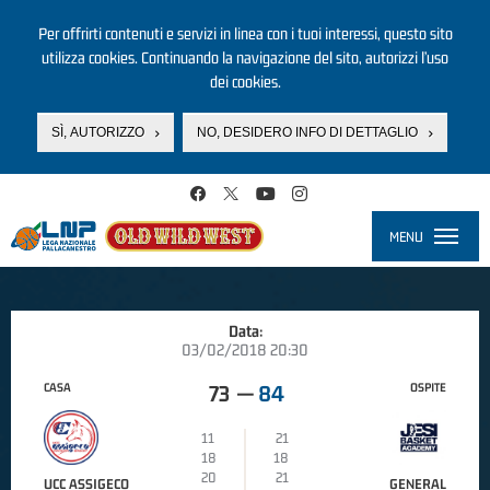
Per offrirti contenuti e servizi in linea con i tuoi interessi, questo sito
utilizza cookies. Continuando la navigazione del sito, autorizzi l’uso
dei cookies.
SÌ, AUTORIZZO
NO, DESIDERO INFO DI DETTAGLIO
Salta al contenuto principale
MENU
Toggle
navigati
Data:
03/02/2018 20:30
CASA
OSPITE
73
—
84
11
21
18
18
20
21
UCC ASSIGECO
GENERAL