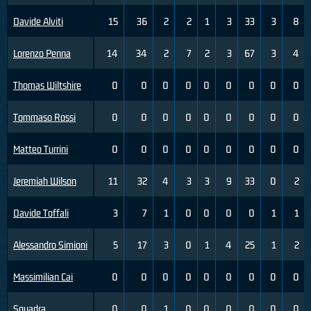
Davide Alviti
15
36
2
2
1
3
33
3
8
Lorenzo Penna
14
34
2
7
2
3
67
3
4
Thomas Wiltshire
0
0
0
0
0
0
0
0
0
Tommaso Rossi
0
0
0
0
0
0
0
0
0
Matteo Turrini
0
0
0
0
0
0
0
0
0
Jeremiah Wilson
11
32
4
3
3
9
33
0
2
Davide Toffali
3
7
1
0
0
0
0
1
1
Alessandro Simioni
5
17
3
0
1
4
25
1
2
Massimilian Cai
0
0
0
0
0
0
0
0
0
Squadra
0
0
1
0
0
0
0
0
0