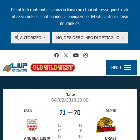
Per offrirti contenuti e servizi in linea con i tuoi interessi, questo sito
utilizza cookies. Continuando la navigazione del sito, autorizzi l’uso
dei cookies.
SÌ, AUTORIZZO
NO, DESIDERO INFO DI DETTAGLIO
Salta al contenuto principale
MENU
Toggle
navigati
Data:
04/02/2018 18:00
CASA
OSPITE
71
—
70
13
19
19
10
19
16
ANDREA COSTA
ORASÌ