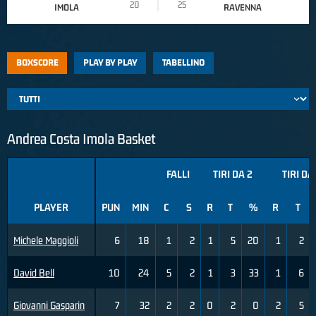
20
25
IMOLA
RAVENNA
BOXSCORE
PLAY BY PLAY
TABELLINO
Andrea Costa Imola Basket
FALLI
TIRI DA 2
TIRI DA
PLAYER
PUN
MIN
C
S
R
T
%
R
T
Michele Maggioli
6
18
1
2
1
5
20
1
2
David Bell
10
24
5
2
1
3
33
1
6
Giovanni Gasparin
7
32
2
2
0
2
0
2
5